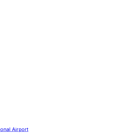
onal Airport