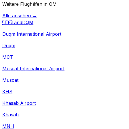
Weitere Flughäfen in OM
Alle ansehen →
🇴🇲
Land
DQM
Duqm International Airport
Duqm
MCT
Muscat International Airport
Muscat
KHS
Khasab Airport
Khasab
MNH