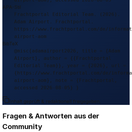
APA-Stil
Frachtportal Editorial Team. (2026).
Adam Airport. Frachtportal.
https://www.frachtportal.com/de/informat
airport-aom
BibTeX
@misc{adamairport2026, title = {Adam
Airport}, author = {{Frachtportal
Editorial Team}}, year = {2026}, url =
{https://www.frachtportal.com/de/informa
airport-aom}, note = {Frachtportal,
accessed 2026-08-05} }
Inhalt geprüft & redaktionell freigegeben.
Fragen & Antworten aus der
Community