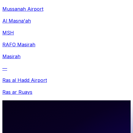
Mussanah Airport
Al Masna'ah
MSH
RAFO Masirah
Masirah
—
Ras al Hadd Airport
Ras ar Ruays