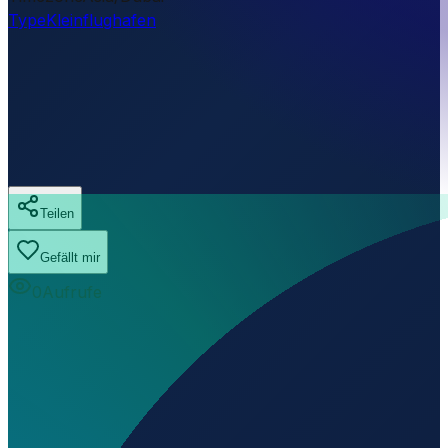
Type
Kleinflughafen
Teilen
Gefällt mir
0
Aufrufe