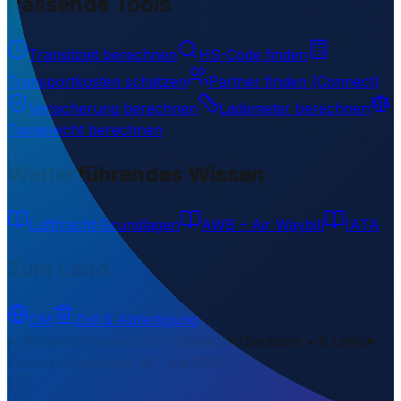
Passende Tools
Transitzeit berechnen
HS-Code finden
Transportkosten schätzen
Partner finden (Connect)
Versicherung berechnen
Lademeter berechnen
Taxgewicht berechnen
Weiterführendes Wissen
Luftfracht Grundlagen
AWB – Air Waybill
IATA
Zum Land
OM
Zoll & Abfertigung
Weiterführende Links
1 Bereiche/Sections • 8 Links
▾
Zuletzt aktualisiert
:
30. Juli 2026