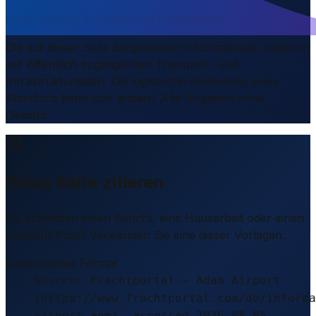
Inhalt geprüft & redaktionell freigegeben
Die auf dieser Seite dargestellten Informationen basieren
auf öffentlich zugänglichen Transport- und
Infrastrukturdaten. Die logistische Bedeutung eines
Standorts kann sich ändern. Alle Angaben ohne
Gewähr.
Diese Seite zitieren
Sie schreiben einen Bericht, eine Hausarbeit oder einen
LinkedIn-Post? Verwenden Sie eine dieser Vorlagen.
Empfohlenes Format
Source: Frachtportal – Adam Airport
(https://www.frachtportal.com/de/informa
airport-aom), accessed 2026-08-05