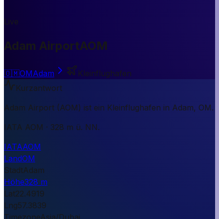
Live
Adam Airport
AOM
🇴🇲
OM
Adam
Kleinflughafen
Kurzantwort
Adam Airport (AOM) ist ein Kleinflughafen in Adam, OM.
IATA AOM · 328 m ü. NN.
IATA
AOM
Land
OM
Stadt
Adam
Höhe
328 m
Lat
22.4919
Lng
57.3839
Timezone
Asia/Dubai