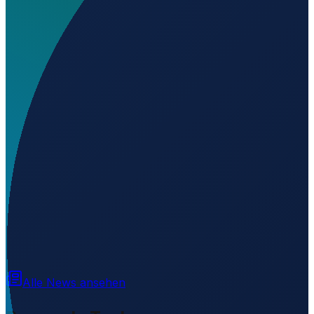
Welchen IATA-Code hat Adam Airport?
▼
Wo liegt Adam Airport?
▼
Auf welcher Höhe liegt Adam Airport?
▼
Wird geladen...
22.49194
,
57.38389
328
m ü. NN
Alle News ansehen