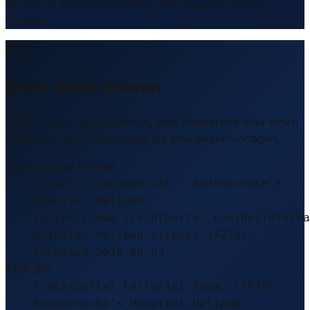
Standorts kann sich ändern. Alle Angaben ohne
Gewähr.
Diese Seite zitieren
Sie schreiben einen Bericht, eine Hausarbeit oder einen
LinkedIn-Post? Verwenden Sie eine dieser Vorlagen.
Empfohlenes Format
Source: Frachtportal – Addenbrooke's
Hospital Helipad
(https://www.frachtportal.com/de/informa
hospital-helipad-airport-34210),
accessed 2026-08-03
APA-Stil
Frachtportal Editorial Team. (2026).
Addenbrooke's Hospital Helipad.