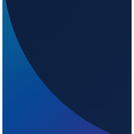
Wird geladen...
52.17080
,
0.13970
16
m ü. NN
London
→
Shanghai