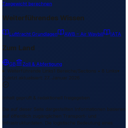
Taxgewicht berechnen
Weiterführendes Wissen
Luftfracht Grundlagen
AWB – Air Waybill
IATA
Zum Land
GB
Zoll & Abfertigung
Weiterführende Links
1 Bereiche/Sections • 8 Links
▾
Zuletzt aktualisiert
:
27. Januar 2026
Inhalt geprüft & redaktionell freigegeben
Die auf dieser Seite dargestellten Informationen basieren
auf öffentlich zugänglichen Transport- und
Infrastrukturdaten. Die logistische Bedeutung eines