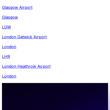
Glasgow Airport
Glasgow
LGW
London Gatwick Airport
London
LHR
London Heathrow Airport
London