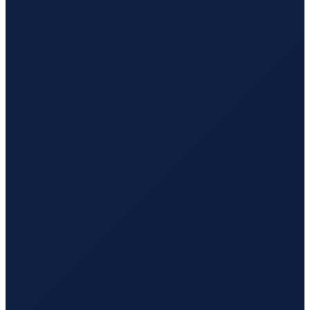
London
→
Tokyo