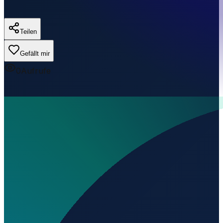
Teilen
Gefällt mir
0
Aufrufe