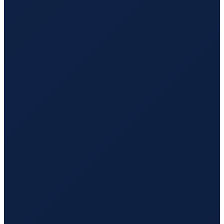
London
→
Hong Kong