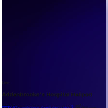
Live
Addenbrooke's Hospital Helipad
🇬🇧
GB
Trumpington, Cambridgeshire
Heliport