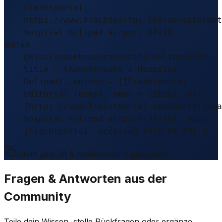
Frachtportal.
https://www.frachtportal.com/de/informat
hospital-helipad-airport-34210
BibTeX
@misc{addenbrookeshospitalhelipad2026,
title = {Addenbrooke's Hospital
Helipad}, author = {{Frachtportal
Editorial Team}}, year = {2026}, url =
{https://www.frachtportal.com/de/informa
hospital-helipad-airport-34210}, note =
{Frachtportal, accessed 2026-08-03} }
Inhalt geprüft & redaktionell freigegeben.
Fragen & Antworten aus der
Community
Teile dein Wissen, stelle Rückfragen oder ergänze