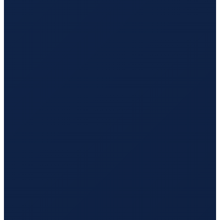
London
→
Guangzhou