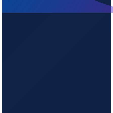
London
→
Shenzhen