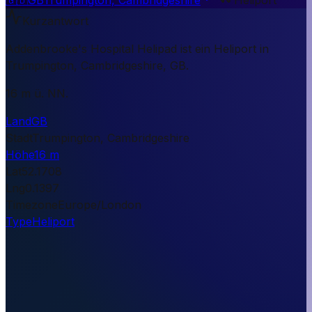
Kurzantwort
Addenbrooke's Hospital Helipad ist ein Heliport in
Trumpington, Cambridgeshire, GB.
16 m ü. NN.
Land
GB
Stadt
Trumpington, Cambridgeshire
Höhe
16 m
Lat
52.1708
Lng
0.1397
Timezone
Europe/London
Type
Heliport