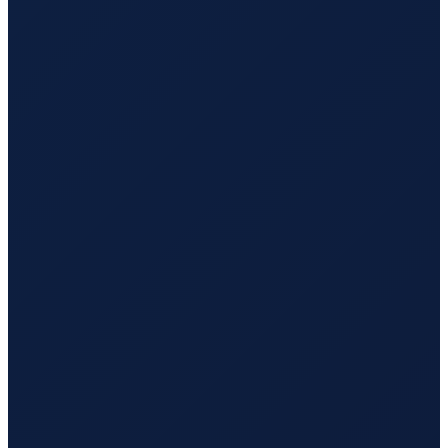
London
→
Busan