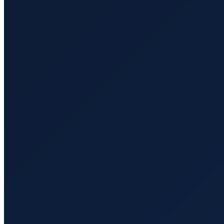
Dubai
→
Shenzhen