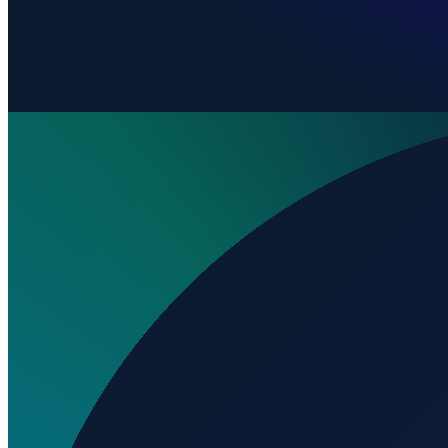
Wo liegt ADNOC Offshore North Island Heliport?
▼
Wird geladen...
24.90373
,
53.72092
Dubai
→
Shanghai