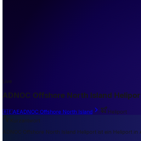
Live
ADNOC Offshore North Island Helipor
🇦🇪
AE
ADNOC Offshore North Island
Heliport
Kurzantwort
ADNOC Offshore North Island Heliport ist ein Heliport i