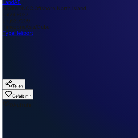
Land
AE
Stadt
ADNOC Offshore North Island
Lat
24.9037
Lng
53.7209
Timezone
Asia/Dubai
Type
Heliport
Teilen
Gefällt mir
0
Aufrufe