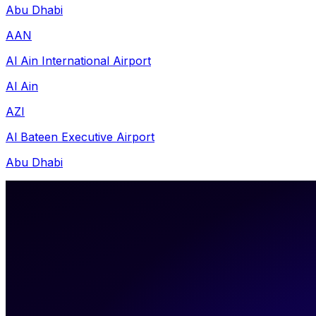
Abu Dhabi
AAN
Al Ain International Airport
Al Ain
AZI
Al Bateen Executive Airport
Abu Dhabi