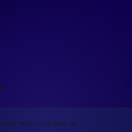
t
n ADNOC Offshore North Island, AE.