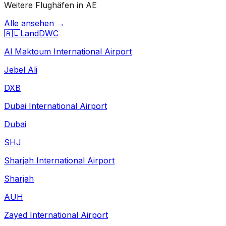
Weitere Flughäfen in AE
Alle ansehen →
🇦🇪
Land
DWC
Al Maktoum International Airport
Jebel Ali
DXB
Dubai International Airport
Dubai
SHJ
Sharjah International Airport
Sharjah
AUH
Zayed International Airport