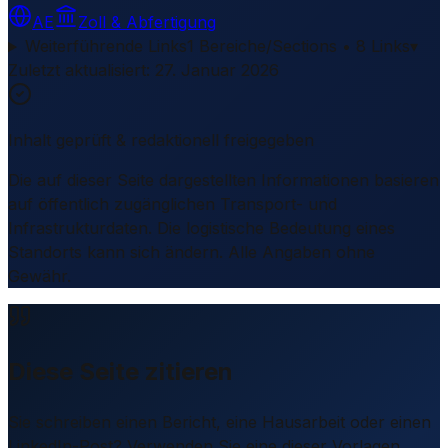
AE
Zoll & Abfertigung
Weiterführende Links
1 Bereiche/Sections • 8 Links
▾
Zuletzt aktualisiert
:
27. Januar 2026
Inhalt geprüft & redaktionell freigegeben
Die auf dieser Seite dargestellten Informationen basieren
auf öffentlich zugänglichen Transport- und
Infrastrukturdaten. Die logistische Bedeutung eines
Standorts kann sich ändern. Alle Angaben ohne
Gewähr.
Diese Seite zitieren
Sie schreiben einen Bericht, eine Hausarbeit oder einen
LinkedIn-Post? Verwenden Sie eine dieser Vorlagen.