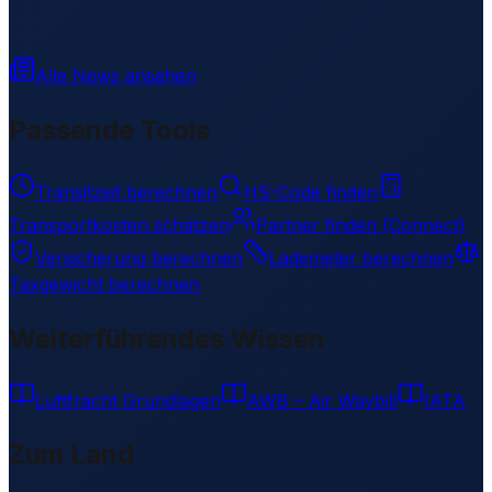
Alle News ansehen
Passende Tools
Transitzeit berechnen
HS-Code finden
Transportkosten schätzen
Partner finden (Connect)
Versicherung berechnen
Lademeter berechnen
Taxgewicht berechnen
Weiterführendes Wissen
Luftfracht Grundlagen
AWB – Air Waybill
IATA
Zum Land