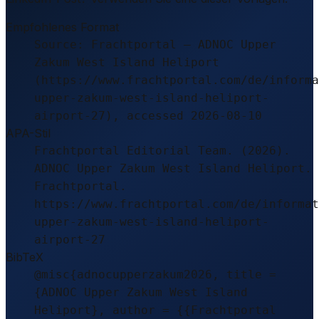
Empfohlenes Format
Source: Frachtportal – ADNOC Upper
Zakum West Island Heliport
(https://www.frachtportal.com/de/informa
upper-zakum-west-island-heliport-
airport-27), accessed 2026-08-10
APA-Stil
Frachtportal Editorial Team. (2026).
ADNOC Upper Zakum West Island Heliport.
Frachtportal.
https://www.frachtportal.com/de/informat
upper-zakum-west-island-heliport-
airport-27
BibTeX
@misc{adnocupperzakum2026, title =
{ADNOC Upper Zakum West Island
Heliport}, author = {{Frachtportal