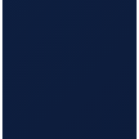
Dubai
→
Busan