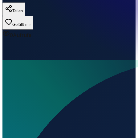
Teilen
Gefällt mir
0
Aufrufe