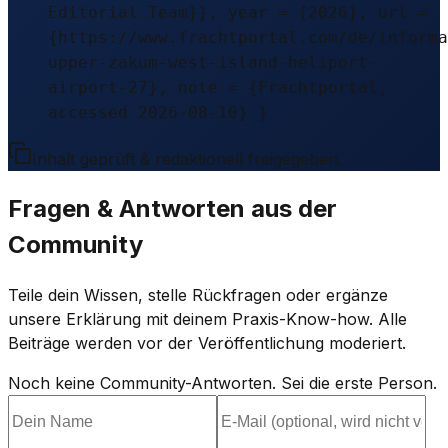
Editorial Team}}, year = {2026}, url =
{https://www.frachtportal.com/de/informa
upper-zakum-west-island-heliport-
airport-27}, note = {Frachtportal,
accessed 2026-08-10} }
Inhalt geprüft & redaktionell freigegeben.
Fragen & Antworten aus der
Community
Teile dein Wissen, stelle Rückfragen oder ergänze
unsere Erklärung mit deinem Praxis-Know-how. Alle
Beiträge werden vor der Veröffentlichung moderiert.
Noch keine Community-Antworten. Sei die erste Person.