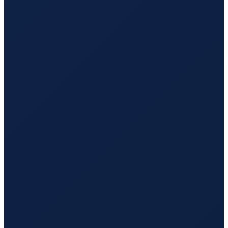
Dubai
→
Guangzhou