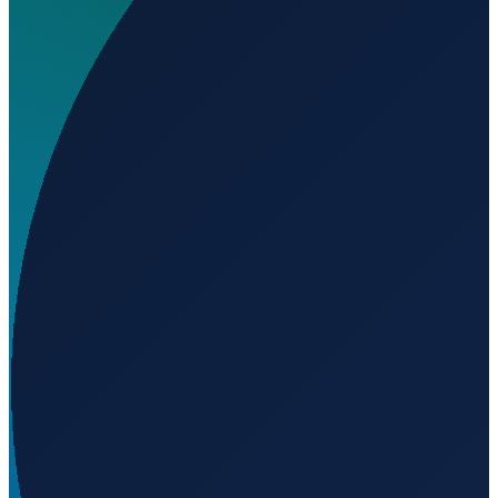
Wo liegt ADNOC Upper Zakum West Island Heliport?
▼
Wird geladen...
24.83324
,
53.49706
Dubai
→
Shanghai