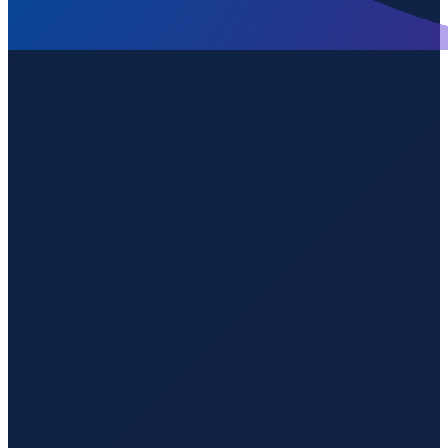
Dubai
→
Shenzhen