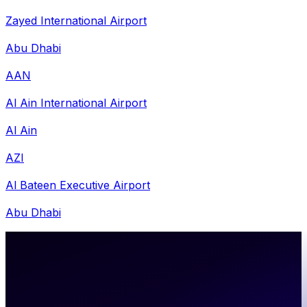
Zayed International Airport
Abu Dhabi
AAN
Al Ain International Airport
Al Ain
AZI
Al Bateen Executive Airport
Abu Dhabi