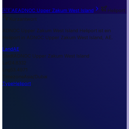
🇦🇪
AE
ADNOC Upper Zakum West Island
Heliport
Kurzantwort
ADNOC Upper Zakum West Island Heliport ist ein
Heliport in ADNOC Upper Zakum West Island, AE.
Land
AE
Stadt
ADNOC Upper Zakum West Island
Lat
24.8332
Lng
53.4971
Timezone
Asia/Dubai
Type
Heliport