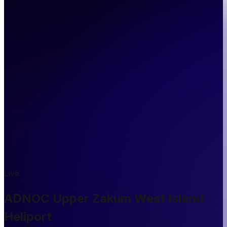
Live
ADNOC Upper Zakum West Island
Heliport