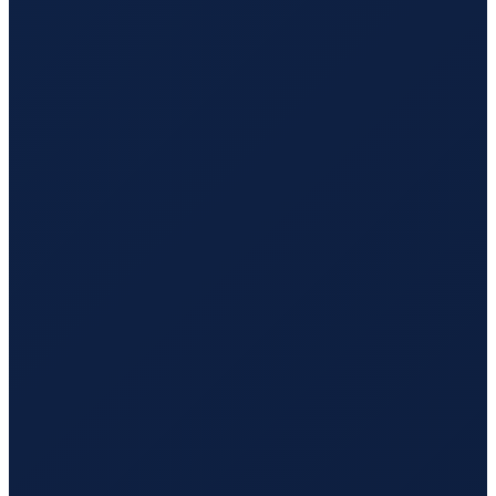
Dubai
→
Hong Kong