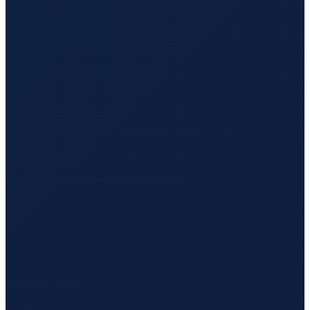
Dubai
→
Tokyo