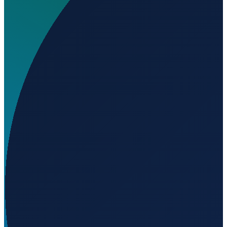
Wo liegt Adustina Airport?
▼
Auf welcher Höhe liegt Adustina Airport?
▼
Wird geladen...
-10.58090
,
-38.08880
272
m ü. NN