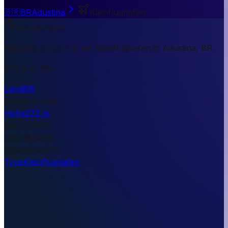
🇧🇷
BR
Adustina
Kleinflughafen
Kurzantwort
Adustina Airport ist ein Kleinflughafen in Adustina, BR.
272 m ü. NN.
Land
BR
Stadt
Adustina
Höhe
272 m
Lat
-10.5809
Lng
-38.0888
Timezone
UTC
Type
Kleinflughafen