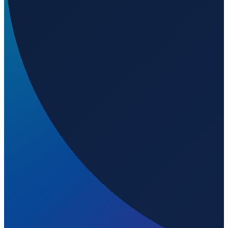
Sao Paulo
→
Shanghai