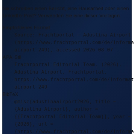
Sie schreiben einen Bericht, eine Hausarbeit oder einen
LinkedIn-Post? Verwenden Sie eine dieser Vorlagen.
Empfohlenes Format
Source: Frachtportal – Adustina Airport
(https://www.frachtportal.com/de/informa
airport-249), accessed 2026-08-07
APA-Stil
Frachtportal Editorial Team. (2026).
Adustina Airport. Frachtportal.
https://www.frachtportal.com/de/informat
airport-249
BibTeX
@misc{adustinaairport2026, title =
{Adustina Airport}, author =
{{Frachtportal Editorial Team}}, year =
{2026}, url =
{https://www.frachtportal.com/de/informa