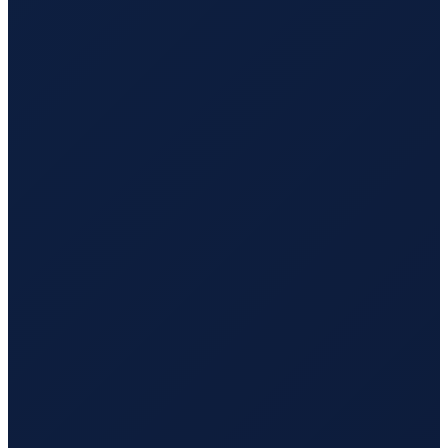
Sao Paulo
→
Busan