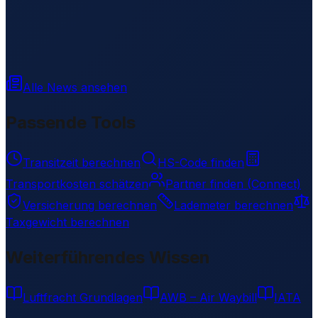
Alle News ansehen
Passende Tools
Transitzeit berechnen
HS-Code finden
Transportkosten schätzen
Partner finden (Connect)
Versicherung berechnen
Lademeter berechnen
Taxgewicht berechnen
Weiterführendes Wissen
Luftfracht Grundlagen
AWB – Air Waybill
IATA