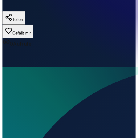
Teilen
Gefällt mir
0
Aufrufe