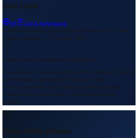
Zum Land
BR
Zoll & Abfertigung
Weiterführende Links
1 Bereiche/Sections • 8 Links
▾
Zuletzt aktualisiert
:
27. Januar 2026
Inhalt geprüft & redaktionell freigegeben
Die auf dieser Seite dargestellten Informationen basieren
auf öffentlich zugänglichen Transport- und
Infrastrukturdaten. Die logistische Bedeutung eines
Standorts kann sich ändern. Alle Angaben ohne
Gewähr.
Diese Seite zitieren