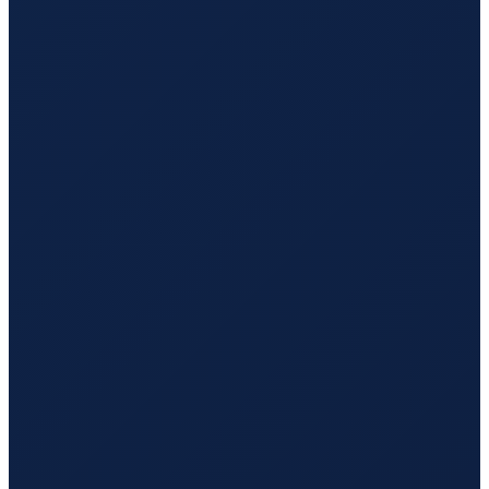
Sao Paulo
→
Guangzhou