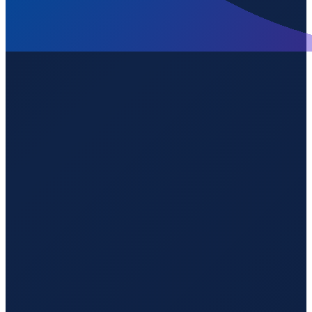
Sao Paulo
→
Shenzhen