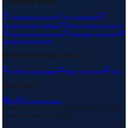
Passende Tools
Transitzeit berechnen
HS-Code finden
Transportkosten schätzen
Partner finden (Connect)
Versicherung berechnen
Lademeter berechnen
Taxgewicht berechnen
Weiterführendes Wissen
Luftfracht Grundlagen
AWB – Air Waybill
IATA
Zum Land
BR
Zoll & Abfertigung
Weiterführende Links
1 Bereiche/Sections • 8 Links
▾
Zuletzt aktualisiert
:
31. Juli 2026