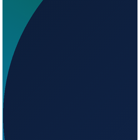
Wo liegt Aero Helinorte Airport?
▼
Auf welcher Höhe liegt Aero Helinorte Airport?
▼
Wird geladen...
-5.44731
,
-48.91897
147
m ü. NN
Sao Paulo
→
Shanghai