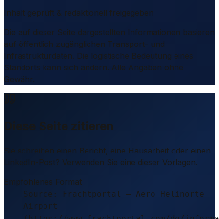
Inhalt geprüft & redaktionell freigegeben
Die auf dieser Seite dargestellten Informationen basieren
auf öffentlich zugänglichen Transport- und
Infrastrukturdaten. Die logistische Bedeutung eines
Standorts kann sich ändern. Alle Angaben ohne
Gewähr.
Diese Seite zitieren
Sie schreiben einen Bericht, eine Hausarbeit oder einen
LinkedIn-Post? Verwenden Sie eine dieser Vorlagen.
Empfohlenes Format
Source: Frachtportal – Aero Helinorte
Airport
(https://www.frachtportal.com/de/informa