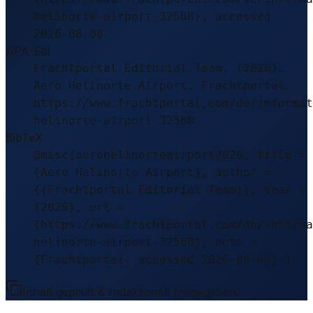
helinorte-airport-32568), accessed
2026-08-08
APA-Stil
Frachtportal Editorial Team. (2026).
Aero Helinorte Airport. Frachtportal.
https://www.frachtportal.com/de/informat
helinorte-airport-32568
BibTeX
@misc{aerohelinorteairport2026, title =
{Aero Helinorte Airport}, author =
{{Frachtportal Editorial Team}}, year =
{2026}, url =
{https://www.frachtportal.com/de/informa
helinorte-airport-32568}, note =
{Frachtportal, accessed 2026-08-08} }
Inhalt geprüft & redaktionell freigegeben.