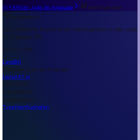
🇧🇷
BR
São João do Araguaia
Kleinflughafen
Kurzantwort
Aero Helinorte Airport ist ein Kleinflughafen in São João
do Araguaia, BR.
147 m ü. NN.
Land
BR
Stadt
São João do Araguaia
Höhe
147 m
Lat
-5.4473
Lng
-48.9190
Timezone
UTC
Type
Kleinflughafen