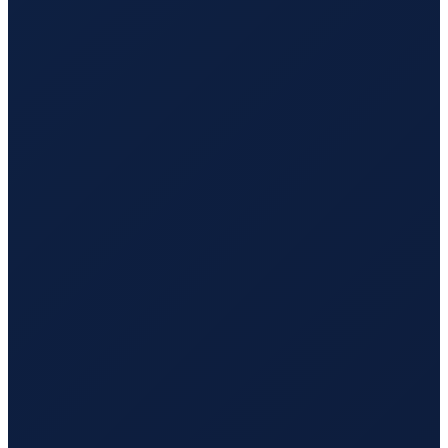
Sao Paulo
→
Busan