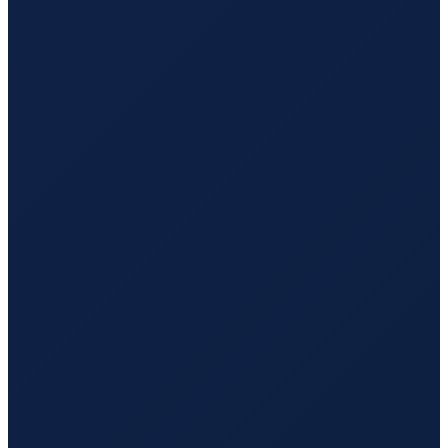
Sao Paulo
→
Hong Kong