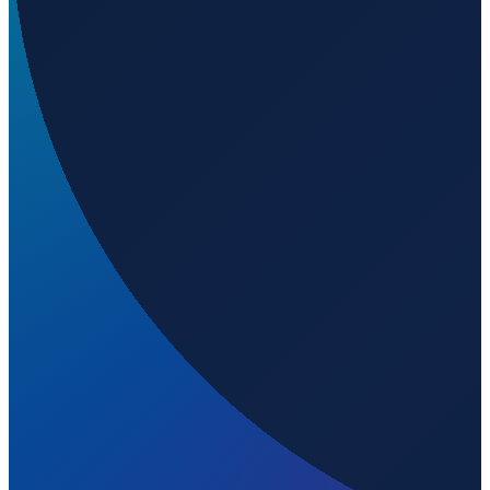
Sao Paulo
→
Shenzhen