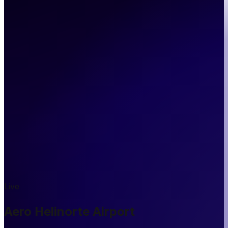
Live
Aero Helinorte Airport