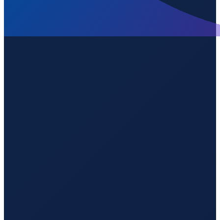
Sao Paulo
→
Guangzhou