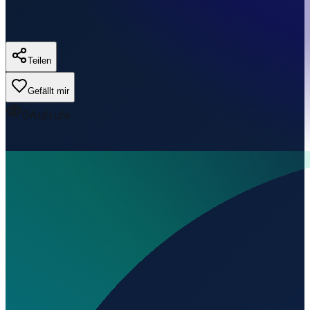
Teilen
Gefällt mir
0
Aufrufe