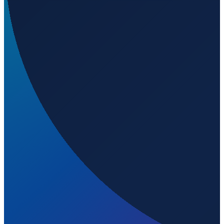
Sao Paulo
→
Shenzhen