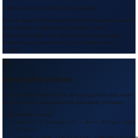
Inhalt geprüft & redaktionell freigegeben
Die auf dieser Seite dargestellten Informationen basieren
auf öffentlich zugänglichen Transport- und
Infrastrukturdaten. Die logistische Bedeutung eines
Standorts kann sich ändern. Alle Angaben ohne
Gewähr.
Diese Seite zitieren
Sie schreiben einen Bericht, eine Hausarbeit oder einen
LinkedIn-Post? Verwenden Sie eine dieser Vorlagen.
Empfohlenes Format
Source: Frachtportal – Aero Parque Tupã
Airport
(https://www.frachtportal.com/de/informa