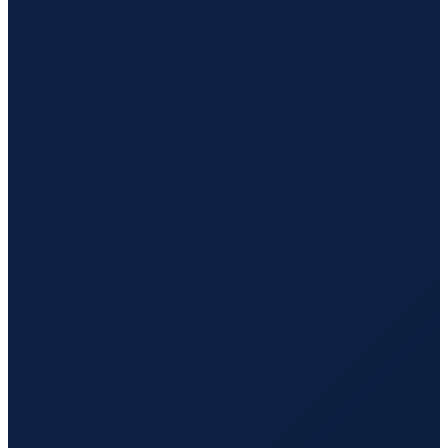
Sao Paulo
→
Hong Kong