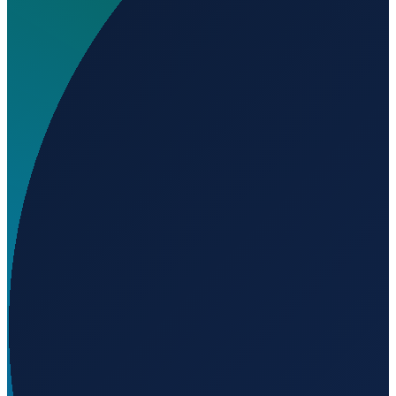
Wo liegt Aero Parque Tupã Airport?
▼
Auf welcher Höhe liegt Aero Parque Tupã Airport?
▼
Wird geladen...
-29.08499
,
-53.86499
462
m ü. NN
Sao Paulo
→
Shanghai