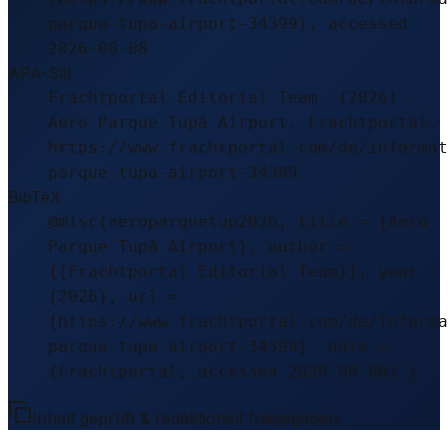
parque-tupa-airport-34399), accessed
2026-08-08
APA-Stil
Frachtportal Editorial Team. (2026).
Aero Parque Tupã Airport. Frachtportal.
https://www.frachtportal.com/de/informat
parque-tupa-airport-34399
BibTeX
@misc{aeroparquetup2026, title = {Aero
Parque Tupã Airport}, author =
{{Frachtportal Editorial Team}}, year =
{2026}, url =
{https://www.frachtportal.com/de/informa
parque-tupa-airport-34399}, note =
{Frachtportal, accessed 2026-08-08} }
Inhalt geprüft & redaktionell freigegeben.