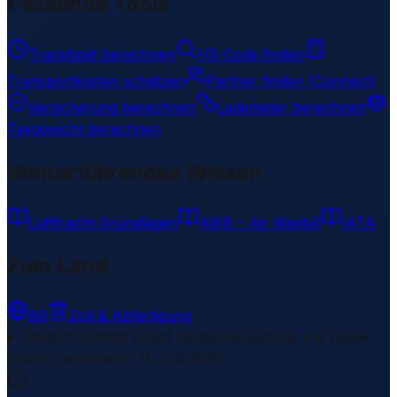
Passende Tools
Transitzeit berechnen
HS-Code finden
Transportkosten schätzen
Partner finden (Connect)
Versicherung berechnen
Lademeter berechnen
Taxgewicht berechnen
Weiterführendes Wissen
Luftfracht Grundlagen
AWB – Air Waybill
IATA
Zum Land
BR
Zoll & Abfertigung
Weiterführende Links
1 Bereiche/Sections • 8 Links
▾
Zuletzt aktualisiert
:
31. Juli 2026