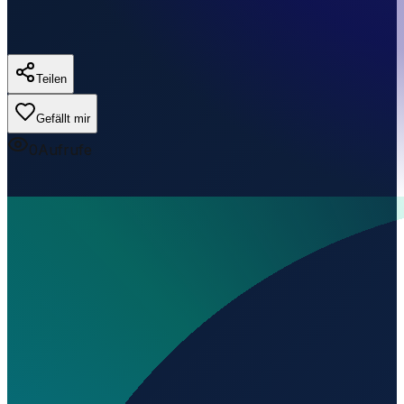
Teilen
Gefällt mir
0
Aufrufe