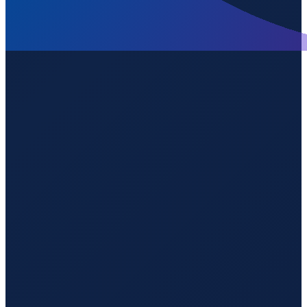
Sao Paulo
→
Guangzhou