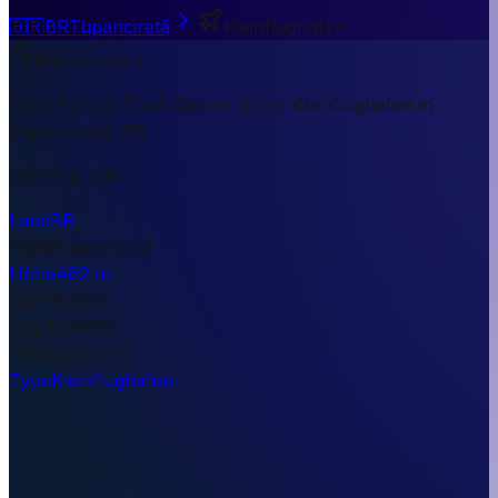
🇧🇷
BR
Tupanciretã
Kleinflughafen
Kurzantwort
Aero Parque Tupã Airport ist ein Kleinflughafen in
Tupanciretã, BR.
462 m ü. NN.
Land
BR
Stadt
Tupanciretã
Höhe
462 m
Lat
-29.0850
Lng
-53.8650
Timezone
UTC
Type
Kleinflughafen