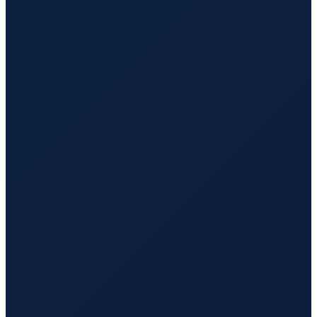
Sao Paulo
→
Busan