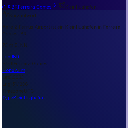
🇧🇷
BR
Ferreira Gomes
Kleinflughafen
Kurzantwort
Aero Z Ferrus Airport ist ein Kleinflughafen in Ferreira
Gomes, BR.
73 m ü. NN.
Land
BR
Stadt
Ferreira Gomes
Höhe
73 m
Lat
0.9933
Lng
-51.1208
Timezone
UTC
Type
Kleinflughafen