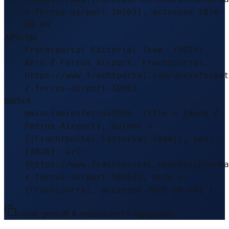
z-ferrus-airport-10563), accessed 2026-
08-04
APA-Stil
Frachtportal Editorial Team. (2026).
Aero Z Ferrus Airport. Frachtportal.
https://www.frachtportal.com/de/informat
z-ferrus-airport-10563
BibTeX
@misc{aerozferrus2026, title = {Aero Z
Ferrus Airport}, author =
{{Frachtportal Editorial Team}}, year =
{2026}, url =
{https://www.frachtportal.com/de/informa
z-ferrus-airport-10563}, note =
{Frachtportal, accessed 2026-08-04} }
Inhalt geprüft & redaktionell freigegeben.