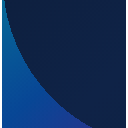
Sao Paulo
→
Shenzhen