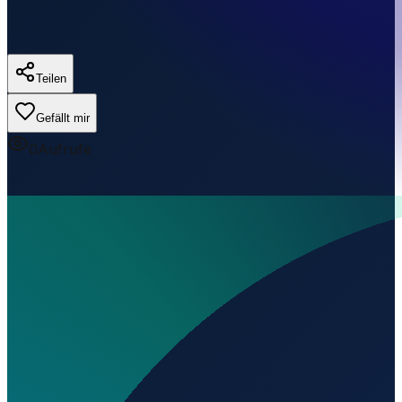
Teilen
Gefällt mir
0
Aufrufe