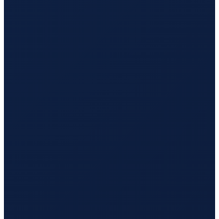
Sao Paulo
→
Busan