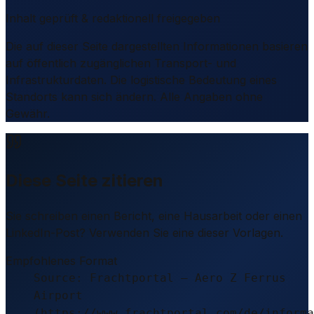
Inhalt geprüft & redaktionell freigegeben
Die auf dieser Seite dargestellten Informationen basieren
auf öffentlich zugänglichen Transport- und
Infrastrukturdaten. Die logistische Bedeutung eines
Standorts kann sich ändern. Alle Angaben ohne
Gewähr.
Diese Seite zitieren
Sie schreiben einen Bericht, eine Hausarbeit oder einen
LinkedIn-Post? Verwenden Sie eine dieser Vorlagen.
Empfohlenes Format
Source: Frachtportal – Aero Z Ferrus
Airport
(https://www.frachtportal.com/de/informa