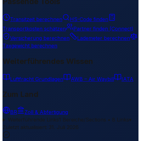
Passende Tools
Transitzeit berechnen
HS-Code finden
Transportkosten schätzen
Partner finden (Connect)
Versicherung berechnen
Lademeter berechnen
Taxgewicht berechnen
Weiterführendes Wissen
Luftfracht Grundlagen
AWB – Air Waybill
IATA
Zum Land
BR
Zoll & Abfertigung
Weiterführende Links
1 Bereiche/Sections • 8 Links
▾
Zuletzt aktualisiert
:
31. Juli 2026