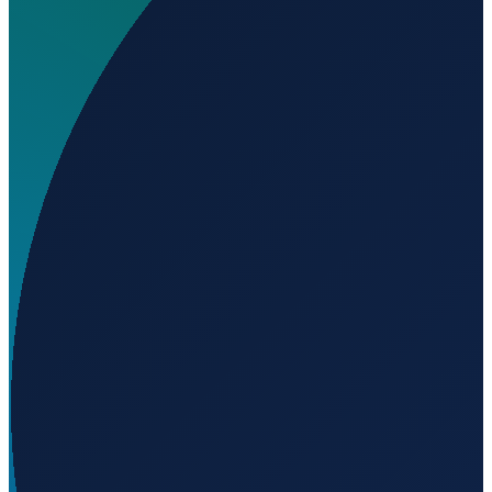
Wo liegt Aero Z Ferrus Airport?
▼
Auf welcher Höhe liegt Aero Z Ferrus Airport?
▼
Wird geladen...
0.99333
,
-51.12083
73
m ü. NN
Sao Paulo
→
Shanghai