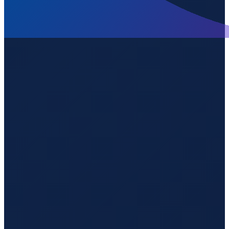
Sao Paulo
→
Guangzhou