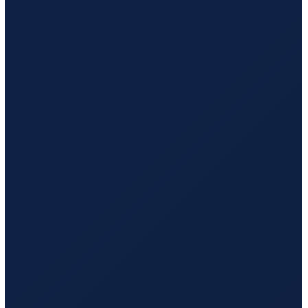
Sao Paulo
→
Hong Kong