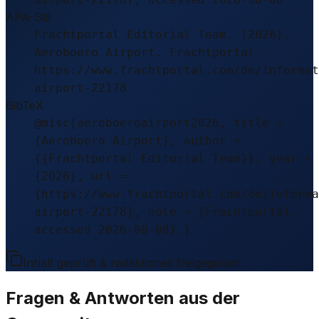
APA-Stil
Frachtportal Editorial Team. (2026).
Aeroboero Airport. Frachtportal.
https://www.frachtportal.com/de/informat
airport-22178
BibTeX
@misc{aeroboeroairport2026, title =
{Aeroboero Airport}, author =
{{Frachtportal Editorial Team}}, year =
{2026}, url =
{https://www.frachtportal.com/de/informa
airport-22178}, note = {Frachtportal,
accessed 2026-08-08} }
Inhalt geprüft & redaktionell freigegeben.
Fragen & Antworten aus der