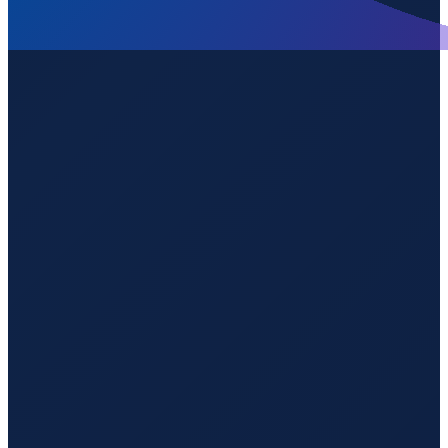
Buenos Aires
→
Guangzhou