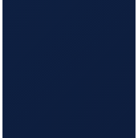
Buenos Aires
→
Busan