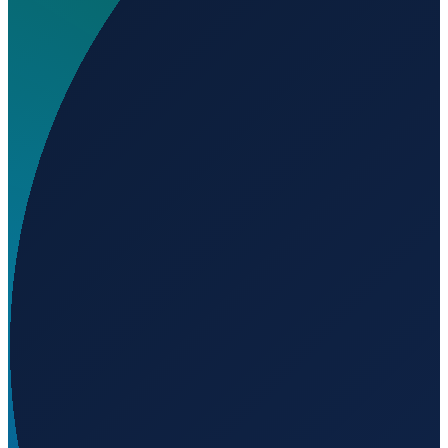
Wo liegt Aeroboero Airport?
▼
Auf welcher Höhe liegt Aeroboero Airport?
▼
Wird geladen...
-30.72860
,
-62.00780
96
m ü. NN
Buenos Aires
→
Shanghai