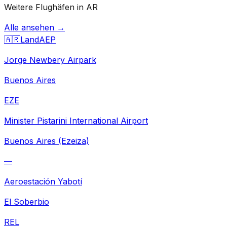
Weitere Flughäfen in AR
Alle ansehen →
🇦🇷
Land
AEP
Jorge Newbery Airpark
Buenos Aires
EZE
Minister Pistarini International Airport
Buenos Aires (Ezeiza)
—
Aeroestación Yabotí
El Soberbio
REL