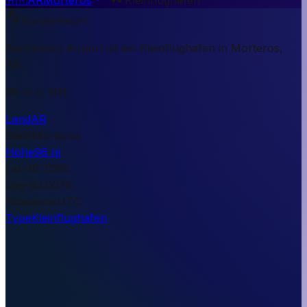
Kurzantwort
Aeroboero Airport ist ein Kleinflughafen in Morteros,
AR.
96 m ü. NN.
Land
AR
Stadt
Morteros
Höhe
96 m
Lat
-30.7286
Lng
-62.0078
Timezone
UTC
Type
Kleinflughafen