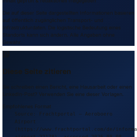
Inhalt geprüft & redaktionell freigegeben
Die auf dieser Seite dargestellten Informationen basieren
auf öffentlich zugänglichen Transport- und
Infrastrukturdaten. Die logistische Bedeutung eines
Standorts kann sich ändern. Alle Angaben ohne
Gewähr.
Diese Seite zitieren
Sie schreiben einen Bericht, eine Hausarbeit oder einen
LinkedIn-Post? Verwenden Sie eine dieser Vorlagen.
Empfohlenes Format
Source: Frachtportal – Aeroboero
Airport
(https://www.frachtportal.com/de/informa
airport-22178), accessed 2026-08-08