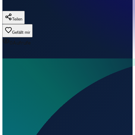
Teilen
Gefällt mir
0
Aufrufe