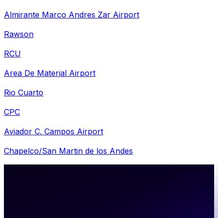
Almirante Marco Andres Zar Airport
Rawson
RCU
Area De Material Airport
Rio Cuarto
CPC
Aviador C. Campos Airport
Chapelco/San Martin de los Andes