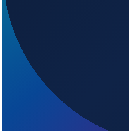
Buenos Aires
→
Shenzhen