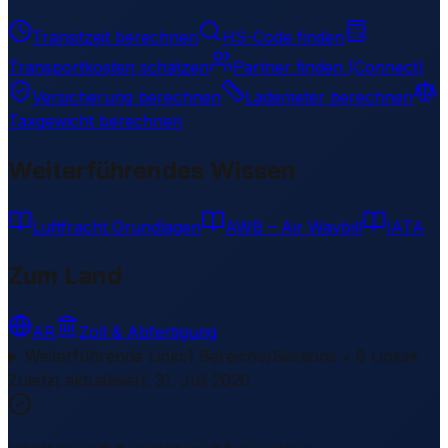
Transitzeit berechnen
HS-Code finden
Transportkosten schätzen
Partner finden (Connect)
Versicherung berechnen
Lademeter berechnen
Taxgewicht berechnen
Weiterführendes Wissen
Luftfracht Grundlagen
AWB – Air Waybill
IATA
Zum Land
AR
Zoll & Abfertigung
Weiterführende Links
1 Bereiche/Sections • 8 Links
▾
Zuletzt aktualisiert
:
31. Juli 2026