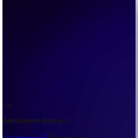
Live
Aeroboero Airport
🇦🇷
AR
Morteros
Kleinflughafen