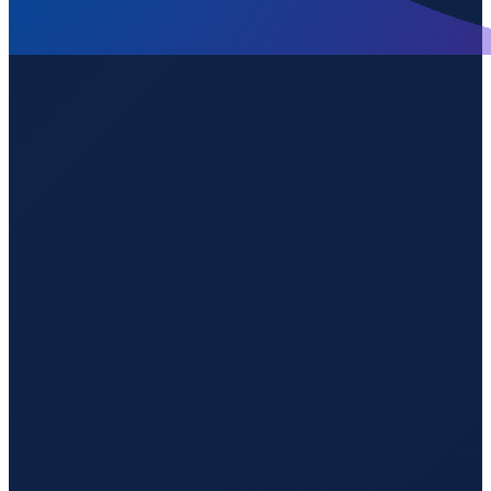
Buenos Aires
→
Guangzhou