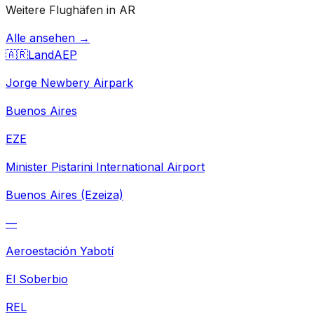
Weitere Flughäfen in AR
Alle ansehen →
🇦🇷
Land
AEP
Jorge Newbery Airpark
Buenos Aires
EZE
Minister Pistarini International Airport
Buenos Aires (Ezeiza)
—
Aeroestación Yabotí
El Soberbio
REL