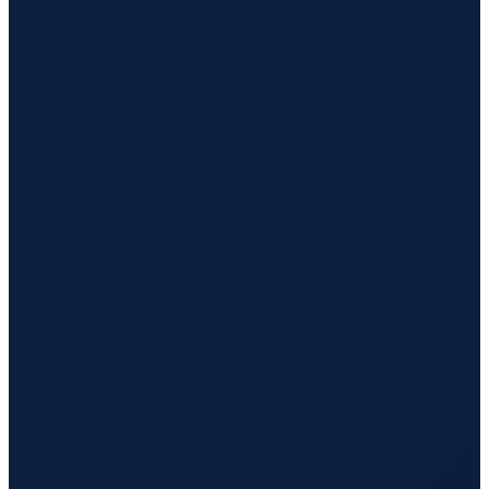
Buenos Aires
→
Busan