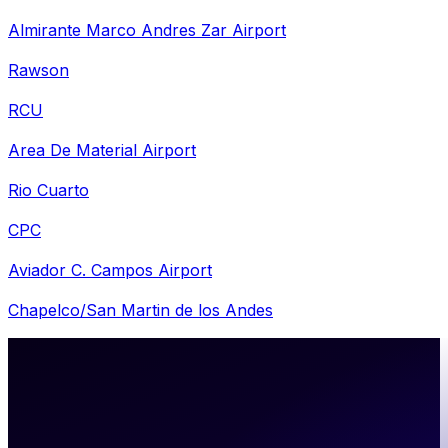
Almirante Marco Andres Zar Airport
Rawson
RCU
Area De Material Airport
Rio Cuarto
CPC
Aviador C. Campos Airport
Chapelco/San Martin de los Andes