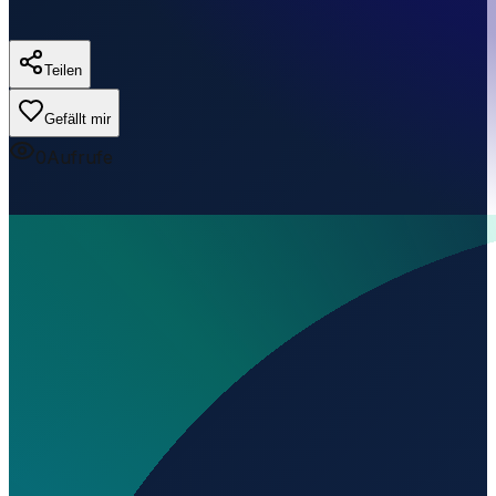
Teilen
Gefällt mir
0
Aufrufe