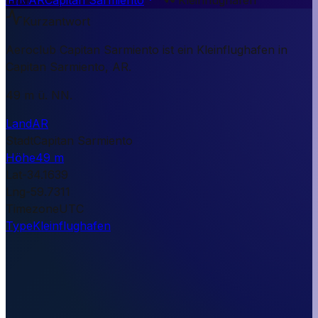
Kurzantwort
Aeroclub Capitan Sarmiento ist ein Kleinflughafen in
Capitan Sarmiento, AR.
49 m ü. NN.
Land
AR
Stadt
Capitan Sarmiento
Höhe
49 m
Lat
-34.1639
Lng
-59.7311
Timezone
UTC
Type
Kleinflughafen