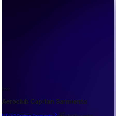
Live
Aeroclub Capitan Sarmiento
🇦🇷
AR
Capitan Sarmiento
Kleinflughafen