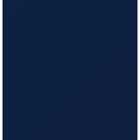
Buenos Aires
→
Tokyo