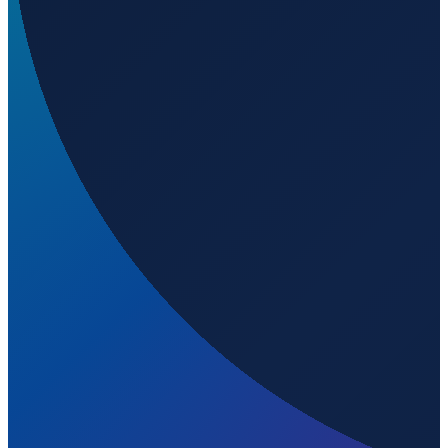
Buenos Aires
→
Shenzhen