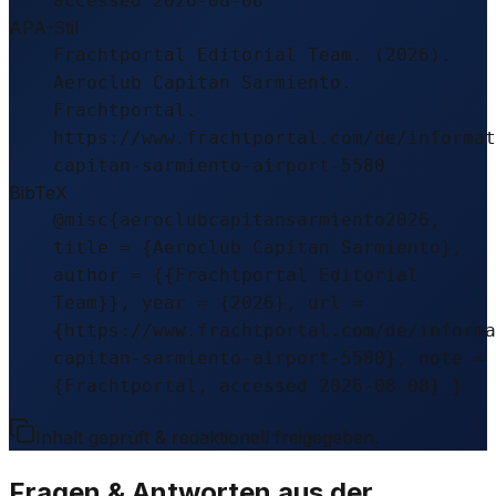
accessed 2026-08-08
APA-Stil
Frachtportal Editorial Team. (2026).
Aeroclub Capitan Sarmiento.
Frachtportal.
https://www.frachtportal.com/de/informat
capitan-sarmiento-airport-5580
BibTeX
@misc{aeroclubcapitansarmiento2026,
title = {Aeroclub Capitan Sarmiento},
author = {{Frachtportal Editorial
Team}}, year = {2026}, url =
{https://www.frachtportal.com/de/informa
capitan-sarmiento-airport-5580}, note =
{Frachtportal, accessed 2026-08-08} }
Inhalt geprüft & redaktionell freigegeben.
Fragen & Antworten aus der