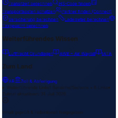
Transitzeit berechnen
HS-Code finden
Transportkosten schätzen
Partner finden (Connect)
Versicherung berechnen
Lademeter berechnen
Taxgewicht berechnen
Weiterführendes Wissen
Luftfracht Grundlagen
AWB – Air Waybill
IATA
Zum Land
AR
Zoll & Abfertigung
Weiterführende Links
1 Bereiche/Sections • 8 Links
▾
Zuletzt aktualisiert
:
31. Juli 2026
Inhalt geprüft & redaktionell freigegeben