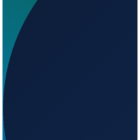
Wo liegt Aeroclub Capitan Sarmiento?
▼
Auf welcher Höhe liegt Aeroclub Capitan Sarmiento?
▼
Wird geladen...
-34.16390
,
-59.73110
49
m ü. NN
Buenos Aires
→
Shanghai