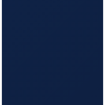
Buenos Aires
→
Hong Kong