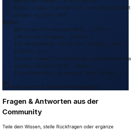
Aeroclub Gregal. Frachtportal.
https://www.frachtportal.com/de/informat
gregal-airport-619
BibTeX
@misc{aeroclubgregal2026, title =
{Aeroclub Gregal}, author =
{{Frachtportal Editorial Team}}, year =
{2026}, url =
{https://www.frachtportal.com/de/informa
gregal-airport-619}, note =
{Frachtportal, accessed 2026-08-08} }
Inhalt geprüft & redaktionell freigegeben.
Fragen & Antworten aus der
Community
Teile dein Wissen, stelle Rückfragen oder ergänze