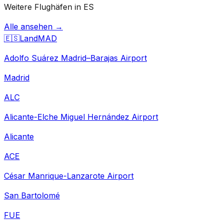
Weitere Flughäfen in ES
Alle ansehen →
🇪🇸
Land
MAD
Adolfo Suárez Madrid–Barajas Airport
Madrid
ALC
Alicante-Elche Miguel Hernández Airport
Alicante
ACE
César Manrique-Lanzarote Airport
San Bartolomé
FUE