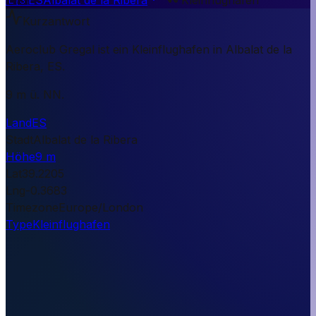
Kurzantwort
Aeroclub Gregal ist ein Kleinflughafen in Albalat de la
Ribera, ES.
9 m ü. NN.
Land
ES
Stadt
Albalat de la Ribera
Höhe
9 m
Lat
39.2205
Lng
-0.3683
Timezone
Europe/London
Type
Kleinflughafen