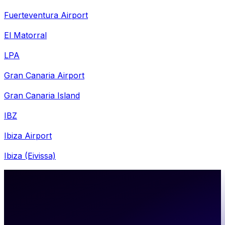
Fuerteventura Airport
El Matorral
LPA
Gran Canaria Airport
Gran Canaria Island
IBZ
Ibiza Airport
Ibiza (Eivissa)