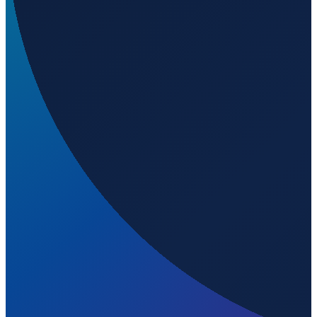
Barcelona
→
Shenzhen