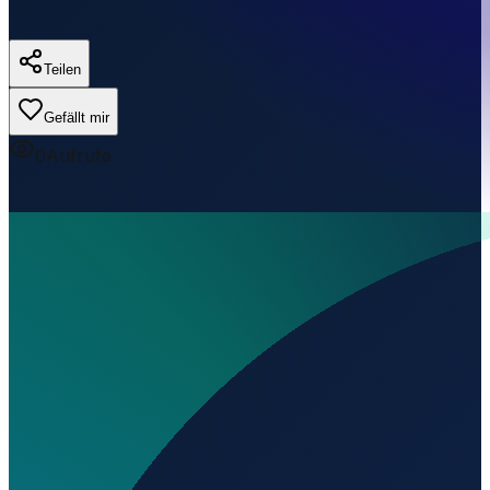
Teilen
Gefällt mir
0
Aufrufe