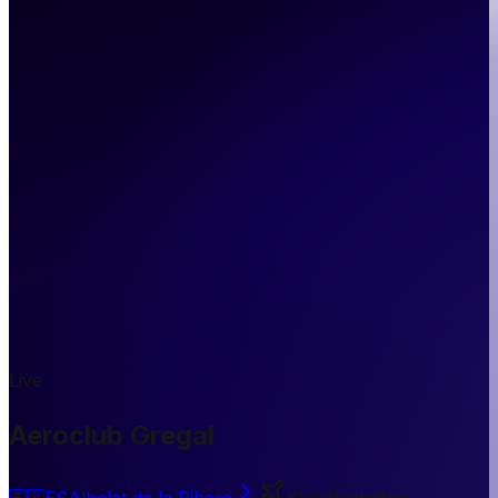
Live
Aeroclub Gregal
🇪🇸
ES
Albalat de la Ribera
Kleinflughafen