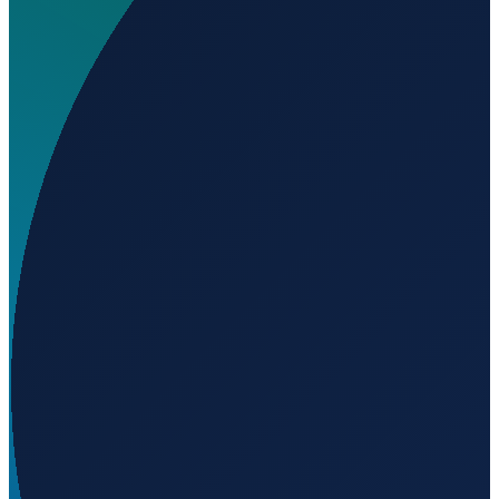
Wo liegt Aeroclub Gregal?
▼
Auf welcher Höhe liegt Aeroclub Gregal?
▼
Wird geladen...
39.22046
,
-0.36825
9
m ü. NN
Barcelona
→
Shanghai