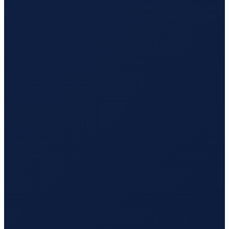
Barcelona
→
Busan