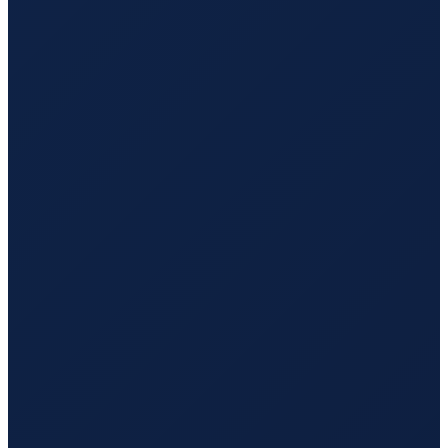
Barcelona
→
Hong Kong