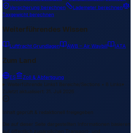
Versicherung berechnen
Lademeter berechnen
Taxgewicht berechnen
Weiterführendes Wissen
Luftfracht Grundlagen
AWB – Air Waybill
IATA
Zum Land
ES
Zoll & Abfertigung
Weiterführende Links
1 Bereiche/Sections • 8 Links
▾
Zuletzt aktualisiert
:
31. Juli 2026
Inhalt geprüft & redaktionell freigegeben
Die auf dieser Seite dargestellten Informationen basieren
auf öffentlich zugänglichen Transport- und