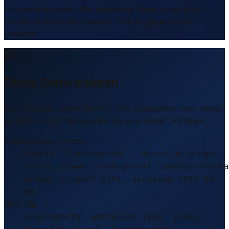
Infrastrukturdaten. Die logistische Bedeutung eines
Standorts kann sich ändern. Alle Angaben ohne
Gewähr.
Diese Seite zitieren
Sie schreiben einen Bericht, eine Hausarbeit oder einen
LinkedIn-Post? Verwenden Sie eine dieser Vorlagen.
Empfohlenes Format
Source: Frachtportal – Aeroclub Gregal
(https://www.frachtportal.com/de/informa
gregal-airport-619), accessed 2026-08-
08
APA-Stil
Frachtportal Editorial Team. (2026).