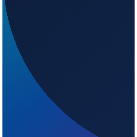
Wird geladen...
-29.14742
,
-51.54079
673
m ü. NN
Sao Paulo
→
Shanghai