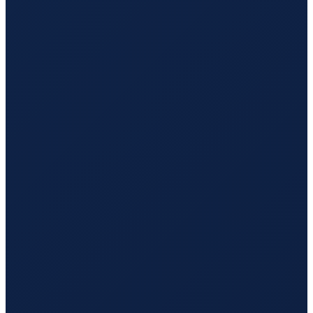
Sao Paulo
→
Guangzhou