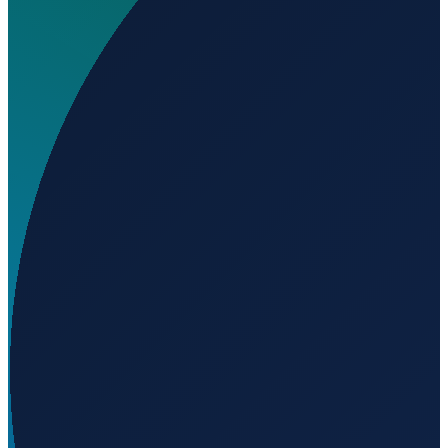
Welchen IATA-Code hat Aeroclube de Bento
Gonçalves Airport?
▼
Wo liegt Aeroclube de Bento Gonçalves Airport?
▼
Auf welcher Höhe liegt Aeroclube de Bento
Gonçalves Airport?
▼