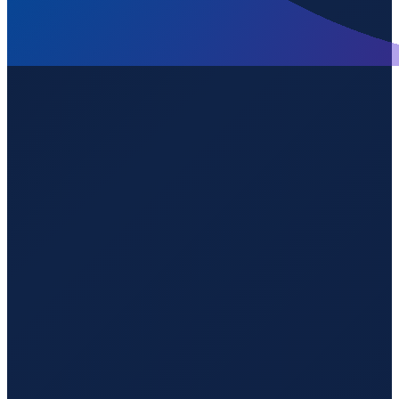
Sao Paulo
→
Shenzhen