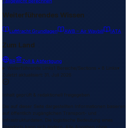
Taxgewicht berechnen
Weiterführendes Wissen
Luftfracht Grundlagen
AWB – Air Waybill
IATA
Zum Land
BR
Zoll & Abfertigung
Weiterführende Links
1 Bereiche/Sections • 8 Links
▾
Zuletzt aktualisiert
:
31. Juli 2026
Inhalt geprüft & redaktionell freigegeben
Die auf dieser Seite dargestellten Informationen basieren
auf öffentlich zugänglichen Transport- und
Infrastrukturdaten. Die logistische Bedeutung eines
Standorts kann sich ändern. Alle Angaben ohne