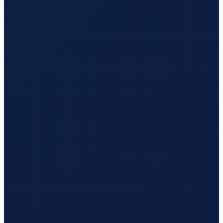
Sao Paulo
→
Tokyo