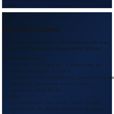
Gewähr.
Diese Seite zitieren
Sie schreiben einen Bericht, eine Hausarbeit oder einen
LinkedIn-Post? Verwenden Sie eine dieser Vorlagen.
Empfohlenes Format
Source: Frachtportal – Aeroclube de
Bento Gonçalves Airport
(https://www.frachtportal.com/de/informa
de-bento-goncalves-airport-bgv),
accessed 2026-08-04
APA-Stil
Frachtportal Editorial Team. (2026).
Aeroclube de Bento Gonçalves Airport.