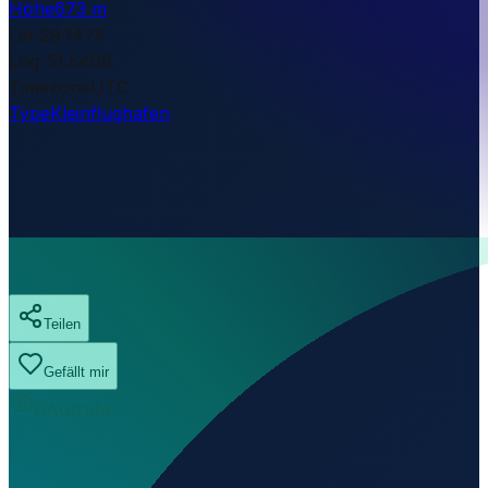
Höhe
673 m
Lat
-29.1474
Lng
-51.5408
Timezone
UTC
Type
Kleinflughafen
Teilen
Gefällt mir
0
Aufrufe