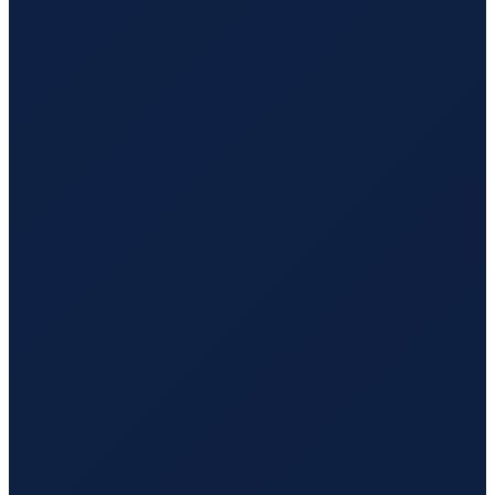
Sao Paulo
→
Hong Kong