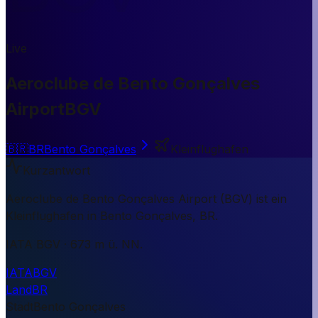
Live
Aeroclube de Bento Gonçalves
Airport
BGV
🇧🇷
BR
Bento Gonçalves
Kleinflughafen
Kurzantwort
Aeroclube de Bento Gonçalves Airport (BGV) ist ein
Kleinflughafen in Bento Gonçalves, BR.
IATA BGV · 673 m ü. NN.
IATA
BGV
Land
BR
Stadt
Bento Gonçalves