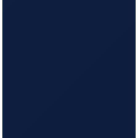
Sao Paulo
→
Busan