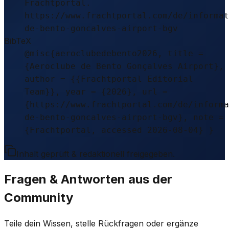
Frachtportal.
https://www.frachtportal.com/de/informat
de-bento-goncalves-airport-bgv
BibTeX
@misc{aeroclubedebento2026, title =
{Aeroclube de Bento Gonçalves Airport},
author = {{Frachtportal Editorial
Team}}, year = {2026}, url =
{https://www.frachtportal.com/de/informa
de-bento-goncalves-airport-bgv}, note =
{Frachtportal, accessed 2026-08-04} }
Inhalt geprüft & redaktionell freigegeben.
Fragen & Antworten aus der
Community
Teile dein Wissen, stelle Rückfragen oder ergänze