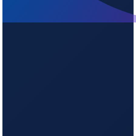
Sao Paulo
→
Guangzhou