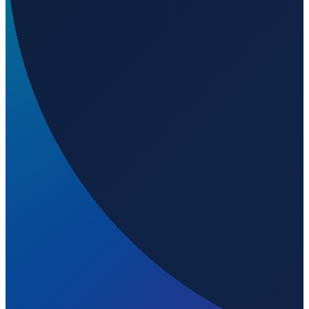
Sao Paulo
→
Shenzhen