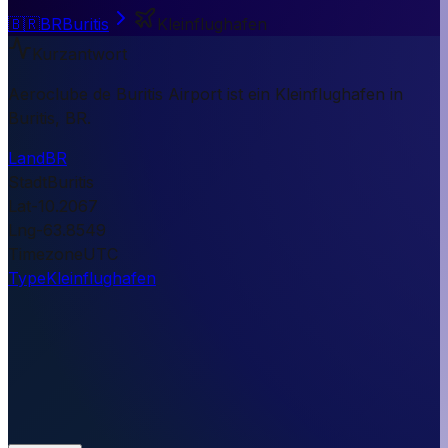
🇧🇷
BR
Buritis
Kleinflughafen
Kurzantwort
Aeroclube de Buritis Airport ist ein Kleinflughafen in
Buritis, BR.
Land
BR
Stadt
Buritis
Lat
-10.2067
Lng
-63.8549
Timezone
UTC
Type
Kleinflughafen