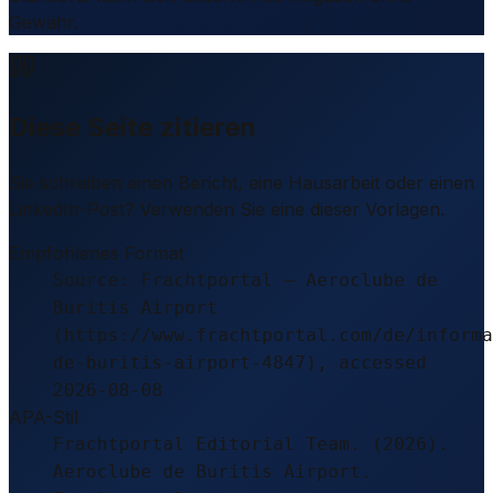
Gewähr.
Diese Seite zitieren
Sie schreiben einen Bericht, eine Hausarbeit oder einen
LinkedIn-Post? Verwenden Sie eine dieser Vorlagen.
Empfohlenes Format
Source: Frachtportal – Aeroclube de
Buritis Airport
(https://www.frachtportal.com/de/informa
de-buritis-airport-4847), accessed
2026-08-08
APA-Stil
Frachtportal Editorial Team. (2026).
Aeroclube de Buritis Airport.