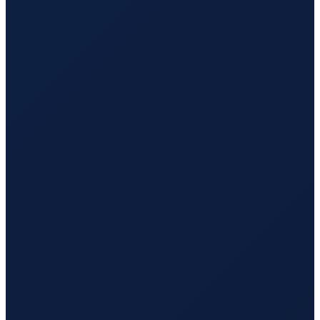
Sao Paulo
→
Busan