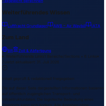
Taxgewicht berechnen
Weiterführendes Wissen
Luftfracht Grundlagen
AWB – Air Waybill
IATA
Zum Land
BR
Zoll & Abfertigung
Weiterführende Links
1 Bereiche/Sections • 8 Links
▾
Zuletzt aktualisiert
:
31. Juli 2026
Inhalt geprüft & redaktionell freigegeben
Die auf dieser Seite dargestellten Informationen basieren
auf öffentlich zugänglichen Transport- und
Infrastrukturdaten. Die logistische Bedeutung eines
Standorts kann sich ändern. Alle Angaben ohne