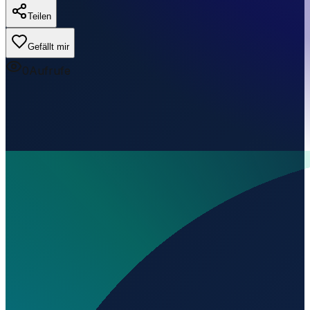
Teilen
Gefällt mir
0
Aufrufe