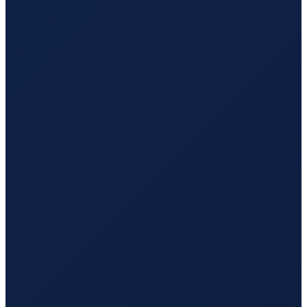
Sao Paulo
→
Hong Kong