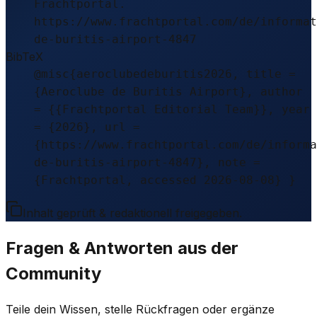
Frachtportal.
https://www.frachtportal.com/de/informat
de-buritis-airport-4847
BibTeX
@misc{aeroclubedeburitis2026, title =
{Aeroclube de Buritis Airport}, author
= {{Frachtportal Editorial Team}}, year
= {2026}, url =
{https://www.frachtportal.com/de/informa
de-buritis-airport-4847}, note =
{Frachtportal, accessed 2026-08-08} }
Inhalt geprüft & redaktionell freigegeben.
Fragen & Antworten aus der
Community
Teile dein Wissen, stelle Rückfragen oder ergänze