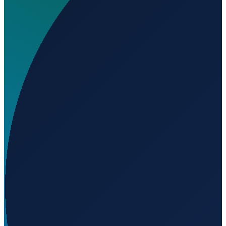
Wo liegt Aeroclube de Buritis Airport?
▼
Wird geladen...
-10.20674
,
-63.85491
Sao Paulo
→
Shanghai