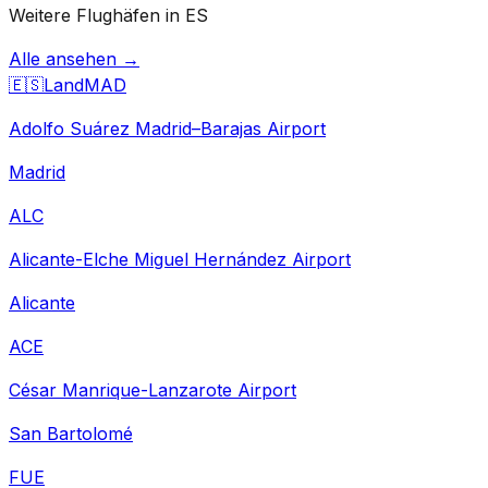
Weitere Flughäfen in ES
Alle ansehen →
🇪🇸
Land
MAD
Adolfo Suárez Madrid–Barajas Airport
Madrid
ALC
Alicante-Elche Miguel Hernández Airport
Alicante
ACE
César Manrique-Lanzarote Airport
San Bartolomé
FUE