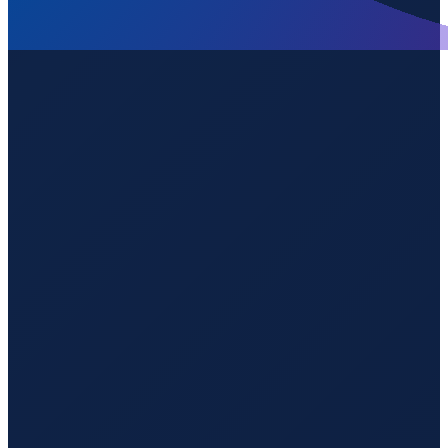
Barcelona
→
Guangzhou