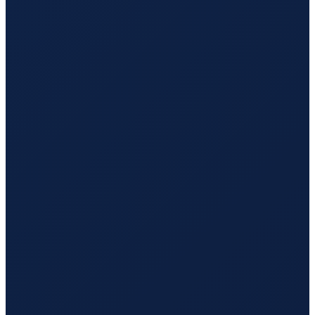
Barcelona
→
Hong Kong