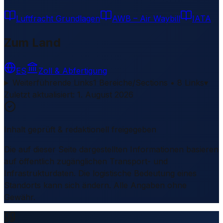
Luftfracht Grundlagen
AWB – Air Waybill
IATA
Zum Land
ES
Zoll & Abfertigung
Weiterführende Links
1 Bereiche/Sections • 8 Links
▾
Zuletzt aktualisiert
:
1. August 2026
Inhalt geprüft & redaktionell freigegeben
Die auf dieser Seite dargestellten Informationen basieren
auf öffentlich zugänglichen Transport- und
Infrastrukturdaten. Die logistische Bedeutung eines
Standorts kann sich ändern. Alle Angaben ohne
Gewähr.