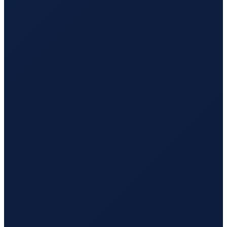
Barcelona
→
Busan