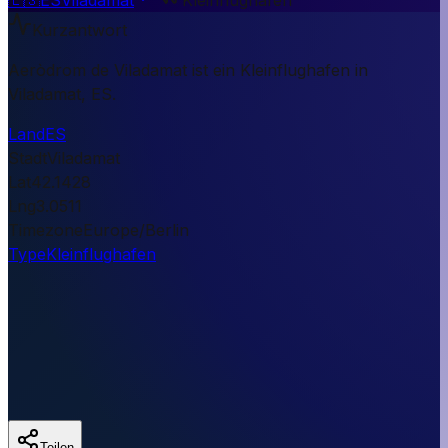
Kurzantwort
Aeròdrom de Viladamat ist ein Kleinflughafen in
Viladamat, ES.
Land
ES
Stadt
Viladamat
Lat
42.1428
Lng
3.0511
Timezone
Europe/Berlin
Type
Kleinflughafen
Teilen