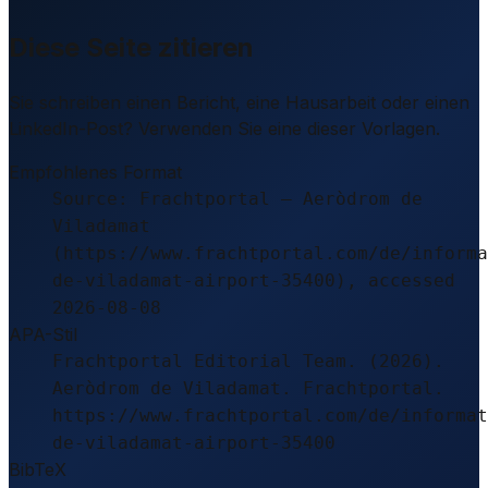
Diese Seite zitieren
Sie schreiben einen Bericht, eine Hausarbeit oder einen
LinkedIn-Post? Verwenden Sie eine dieser Vorlagen.
Empfohlenes Format
Source: Frachtportal – Aeròdrom de
Viladamat
(https://www.frachtportal.com/de/informa
de-viladamat-airport-35400), accessed
2026-08-08
APA-Stil
Frachtportal Editorial Team. (2026).
Aeròdrom de Viladamat. Frachtportal.
https://www.frachtportal.com/de/informat
de-viladamat-airport-35400
BibTeX