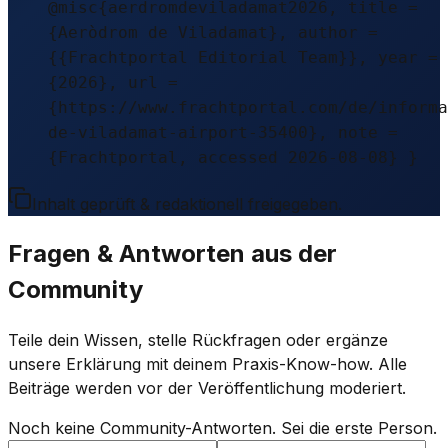
@misc{aerdromdeviladamat2026, title =
{Aeròdrom de Viladamat}, author =
{{Frachtportal Editorial Team}}, year =
{2026}, url =
{https://www.frachtportal.com/de/informa
de-viladamat-airport-35400}, note =
{Frachtportal, accessed 2026-08-08} }
Inhalt geprüft & redaktionell freigegeben.
Fragen & Antworten aus der
Community
Teile dein Wissen, stelle Rückfragen oder ergänze
unsere Erklärung mit deinem Praxis-Know-how. Alle
Beiträge werden vor der Veröffentlichung moderiert.
Noch keine Community-Antworten. Sei die erste Person.