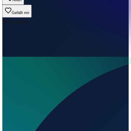
Gefällt mir
0
Aufrufe
Wo liegt Aeròdrom de Viladamat?
▼
Wird geladen...