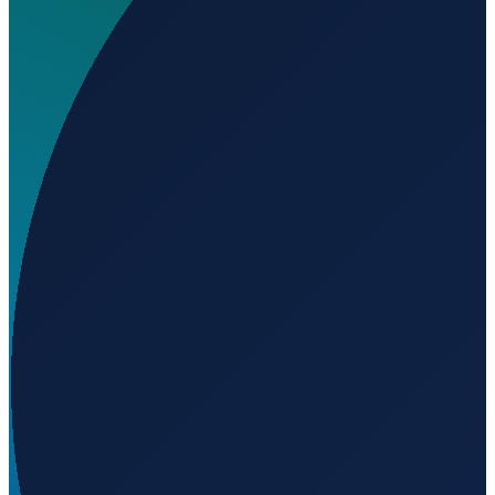
42.14284
,
3.05114
Barcelona
→
Shanghai