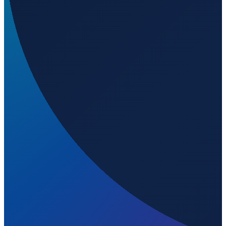
Barcelona
→
Shenzhen