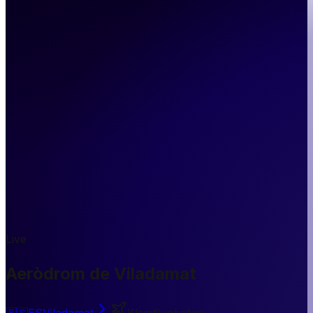
Live
Aeròdrom de Viladamat
🇪🇸
ES
Viladamat
Kleinflughafen