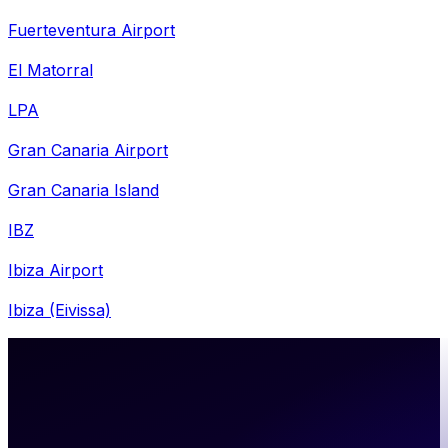
Fuerteventura Airport
El Matorral
LPA
Gran Canaria Airport
Gran Canaria Island
IBZ
Ibiza Airport
Ibiza (Eivissa)