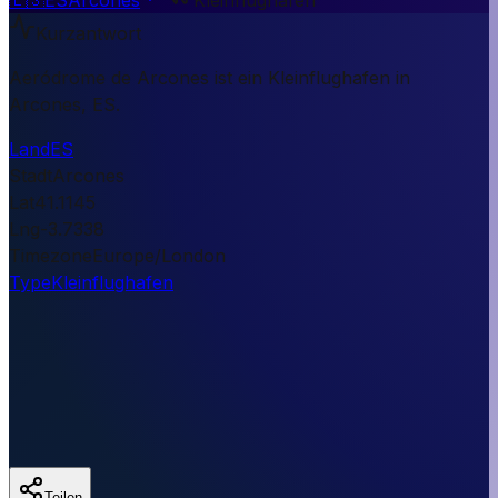
Kurzantwort
Aeródrome de Arcones ist ein Kleinflughafen in
Arcones, ES.
Land
ES
Stadt
Arcones
Lat
41.1145
Lng
-3.7338
Timezone
Europe/London
Type
Kleinflughafen
Teilen