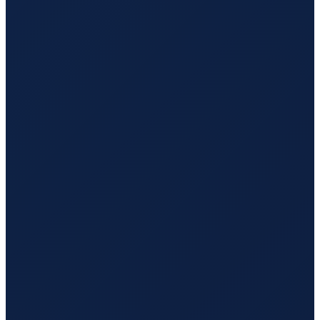
Barcelona
→
Hong Kong