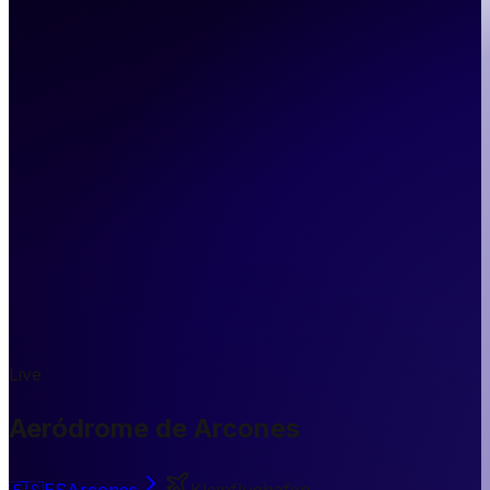
Live
Aeródrome de Arcones
🇪🇸
ES
Arcones
Kleinflughafen