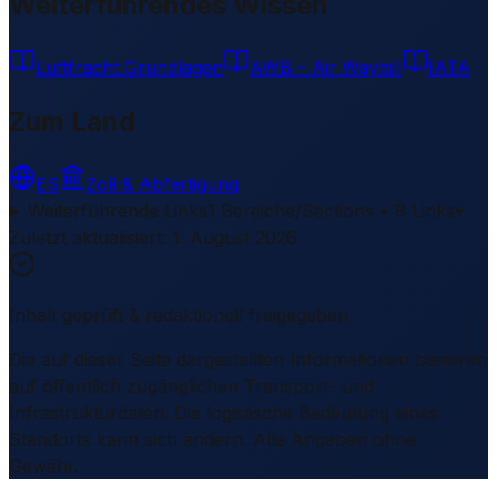
Weiterführendes Wissen
Luftfracht Grundlagen
AWB – Air Waybill
IATA
Zum Land
ES
Zoll & Abfertigung
Weiterführende Links
1 Bereiche/Sections • 8 Links
▾
Zuletzt aktualisiert
:
1. August 2026
Inhalt geprüft & redaktionell freigegeben
Die auf dieser Seite dargestellten Informationen basieren
auf öffentlich zugänglichen Transport- und
Infrastrukturdaten. Die logistische Bedeutung eines
Standorts kann sich ändern. Alle Angaben ohne
Gewähr.