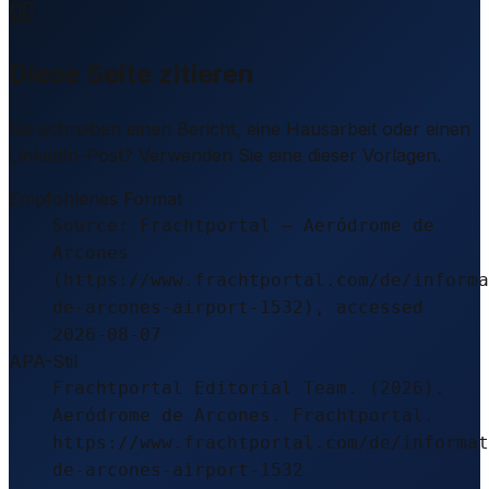
Diese Seite zitieren
Sie schreiben einen Bericht, eine Hausarbeit oder einen
LinkedIn-Post? Verwenden Sie eine dieser Vorlagen.
Empfohlenes Format
Source: Frachtportal – Aeródrome de
Arcones
(https://www.frachtportal.com/de/informa
de-arcones-airport-1532), accessed
2026-08-07
APA-Stil
Frachtportal Editorial Team. (2026).
Aeródrome de Arcones. Frachtportal.
https://www.frachtportal.com/de/informat
de-arcones-airport-1532