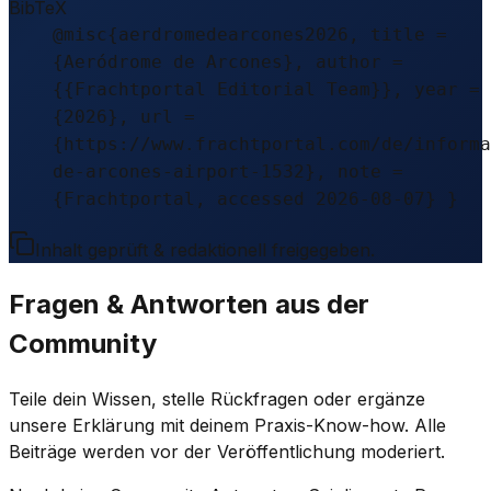
BibTeX
@misc{aerdromedearcones2026, title =
{Aeródrome de Arcones}, author =
{{Frachtportal Editorial Team}}, year =
{2026}, url =
{https://www.frachtportal.com/de/informa
de-arcones-airport-1532}, note =
{Frachtportal, accessed 2026-08-07} }
Inhalt geprüft & redaktionell freigegeben.
Fragen & Antworten aus der
Community
Teile dein Wissen, stelle Rückfragen oder ergänze
unsere Erklärung mit deinem Praxis-Know-how. Alle
Beiträge werden vor der Veröffentlichung moderiert.