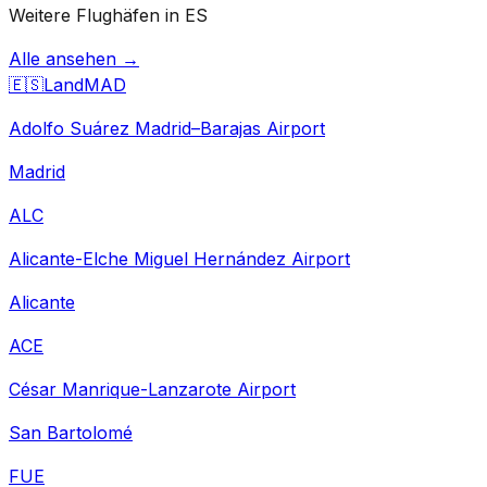
Weitere Flughäfen in ES
Alle ansehen →
🇪🇸
Land
MAD
Adolfo Suárez Madrid–Barajas Airport
Madrid
ALC
Alicante-Elche Miguel Hernández Airport
Alicante
ACE
César Manrique-Lanzarote Airport
San Bartolomé
FUE