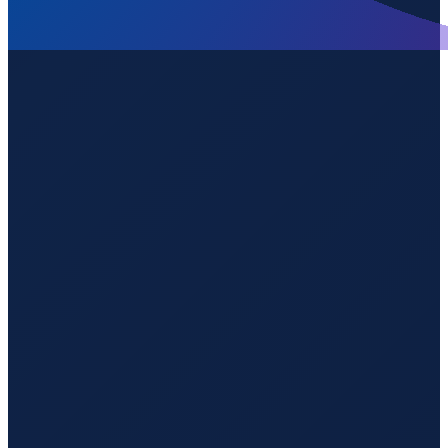
Barcelona
→
Guangzhou