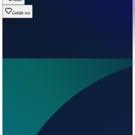
Gefällt mir
0
Aufrufe
Wo liegt Aeródrome de Arcones?
▼