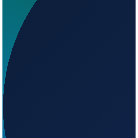
Wird geladen...
41.11453
,
-3.73378
Barcelona
→
Shanghai