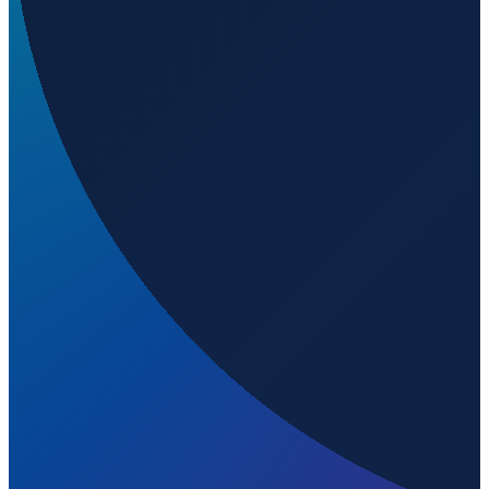
Barcelona
→
Shenzhen