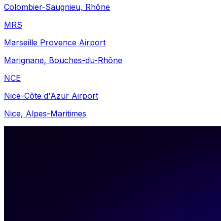
Colombier-Saugnieu, Rhône
MRS
Marseille Provence Airport
Marignane, Bouches-du-Rhône
NCE
Nice-Côte d'Azur Airport
Nice, Alpes-Maritimes