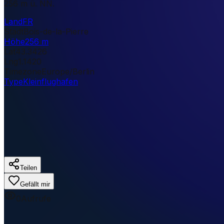
256 m ü. NN.
Land
FR
Stadt
Bois-de-la-Pierre
Höhe
256 m
Lat
43.3426
Lng
1.1420
Timezone
Europe/Berlin
Type
Kleinflughafen
Teilen
Gefällt mir
0
Aufrufe