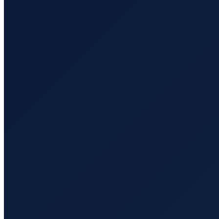
Paris
→
Shenzhen