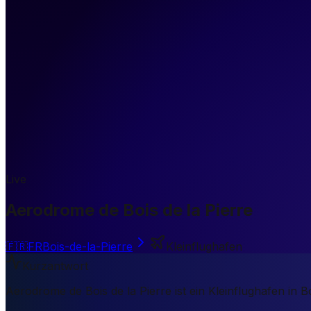
Live
Aerodrome de Bois de la Pierre
🇫🇷
FR
Bois-de-la-Pierre
Kleinflughafen
Kurzantwort
Aerodrome de Bois de la Pierre ist ein Kleinflughafen in B