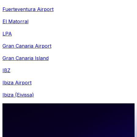
Fuerteventura Airport
El Matorral
LPA
Gran Canaria Airport
Gran Canaria Island
IBZ
Ibiza Airport
Ibiza (Eivissa)