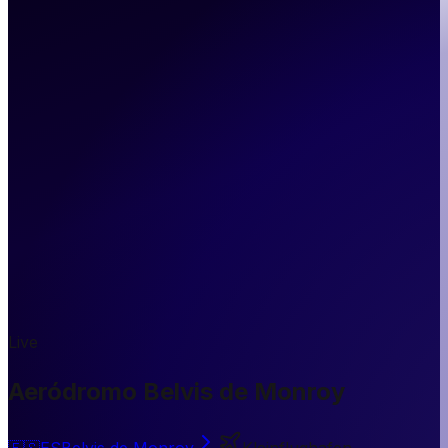
Live
Aeródromo Belvis de Monroy
🇪🇸
ES
Belvis de Monroy
Kleinflughafen