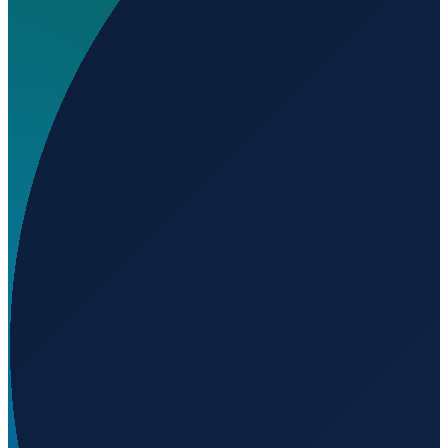
Wo liegt Aeródromo Belvis de Monroy?
▼
Auf welcher Höhe liegt Aeródromo Belvis de
Monroy?
▼
Wird geladen...
39.85136
,
-5.60153
310
m ü. NN
Barcelona
→
Shanghai