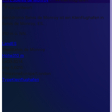
Kurzantwort
Aeródromo Belvis de Monroy ist ein Kleinflughafen in
Belvis de Monroy, ES.
310 m ü. NN.
Land
ES
Stadt
Belvis de Monroy
Höhe
310 m
Lat
39.8514
Lng
-5.6015
Timezone
Europe/London
Type
Kleinflughafen