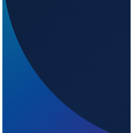
Barcelona
→
Shenzhen