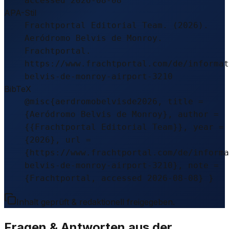
accessed 2026-08-08
APA-Stil
Frachtportal Editorial Team. (2026).
Aeródromo Belvis de Monroy.
Frachtportal.
https://www.frachtportal.com/de/informat
belvis-de-monroy-airport-3210
BibTeX
@misc{aerdromobelvisde2026, title =
{Aeródromo Belvis de Monroy}, author =
{{Frachtportal Editorial Team}}, year =
{2026}, url =
{https://www.frachtportal.com/de/informa
belvis-de-monroy-airport-3210}, note =
{Frachtportal, accessed 2026-08-08} }
Inhalt geprüft & redaktionell freigegeben.
Fragen & Antworten aus der