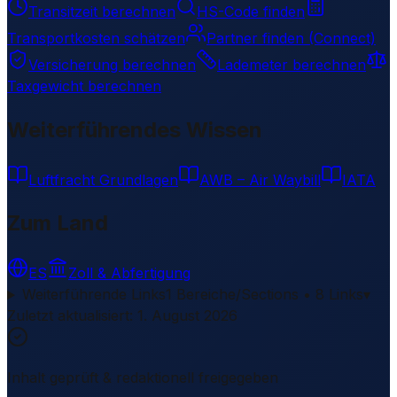
Transitzeit berechnen
HS-Code finden
Transportkosten schätzen
Partner finden (Connect)
Versicherung berechnen
Lademeter berechnen
Taxgewicht berechnen
Weiterführendes Wissen
Luftfracht Grundlagen
AWB – Air Waybill
IATA
Zum Land
ES
Zoll & Abfertigung
Weiterführende Links
1 Bereiche/Sections • 8 Links
▾
Zuletzt aktualisiert
:
1. August 2026
Inhalt geprüft & redaktionell freigegeben