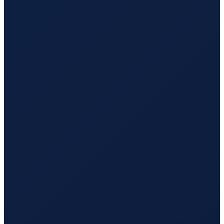
Barcelona
→
Busan