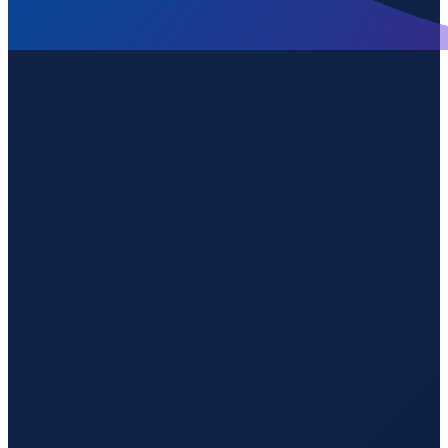
Barcelona
→
Guangzhou