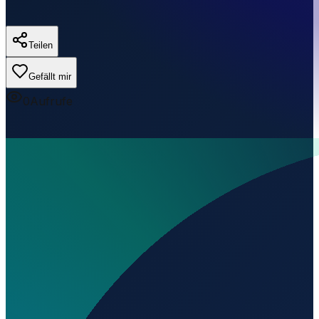
Teilen
Gefällt mir
0
Aufrufe