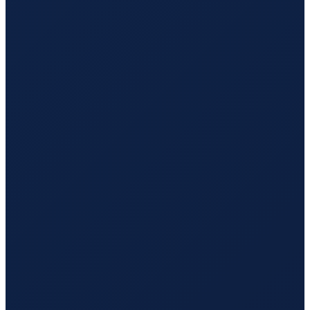
Barcelona
→
Hong Kong