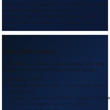
Die auf dieser Seite dargestellten Informationen basieren
auf öffentlich zugänglichen Transport- und
Infrastrukturdaten. Die logistische Bedeutung eines
Standorts kann sich ändern. Alle Angaben ohne
Gewähr.
Diese Seite zitieren
Sie schreiben einen Bericht, eine Hausarbeit oder einen
LinkedIn-Post? Verwenden Sie eine dieser Vorlagen.
Empfohlenes Format
Source: Frachtportal – Aeródromo Belvis
de Monroy
(https://www.frachtportal.com/de/informa
belvis-de-monroy-airport-3210),