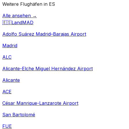
Weitere Flughäfen in ES
Alle ansehen →
🇪🇸
Land
MAD
Adolfo Suárez Madrid–Barajas Airport
Madrid
ALC
Alicante-Elche Miguel Hernández Airport
Alicante
ACE
César Manrique-Lanzarote Airport
San Bartolomé
FUE