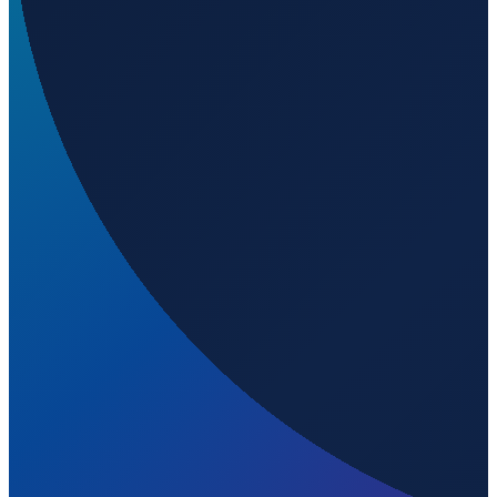
Barcelona
→
Shenzhen