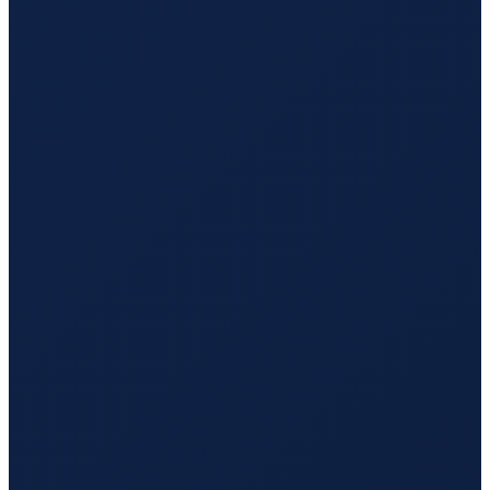
Barcelona
→
Hong Kong