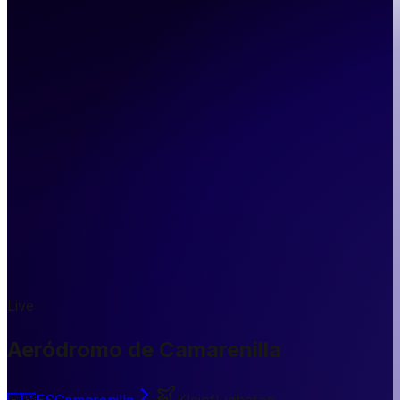
Live
Aeródromo de Camarenilla
🇪🇸
ES
Camarenilla
Kleinflughafen