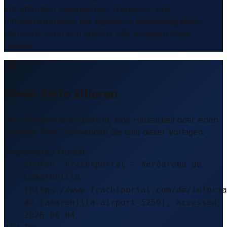
auf öffentlich zugänglichen Transport- und
Infrastrukturdaten. Die logistische Bedeutung eines
Standorts kann sich ändern. Alle Angaben ohne
Gewähr.
Diese Seite zitieren
Sie schreiben einen Bericht, eine Hausarbeit oder einen
LinkedIn-Post? Verwenden Sie eine dieser Vorlagen.
Empfohlenes Format
Source: Frachtportal – Aeródromo de
Camarenilla
(https://www.frachtportal.com/de/informa
de-camarenilla-airport-5259), accessed
2026-08-04