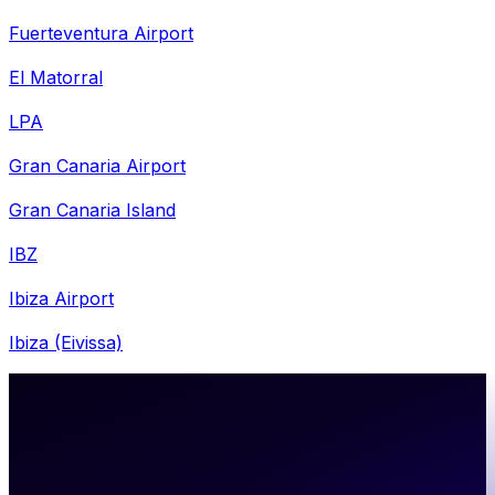
Fuerteventura Airport
El Matorral
LPA
Gran Canaria Airport
Gran Canaria Island
IBZ
Ibiza Airport
Ibiza (Eivissa)