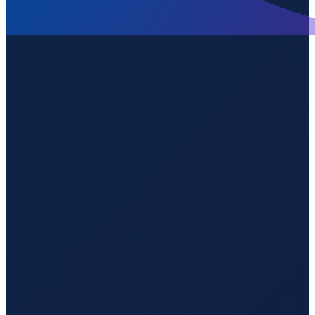
Barcelona
→
Guangzhou