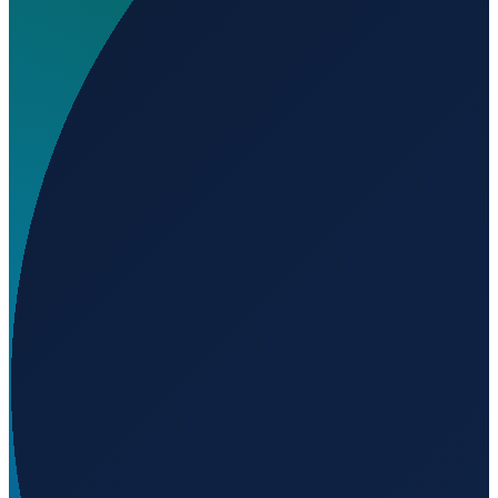
Wo liegt Aeródromo de Camarenilla?
▼
Auf welcher Höhe liegt Aeródromo de Camarenilla?
▼
Wird geladen...
40.02470
,
-4.07120
531
m ü. NN
Barcelona
→
Shanghai