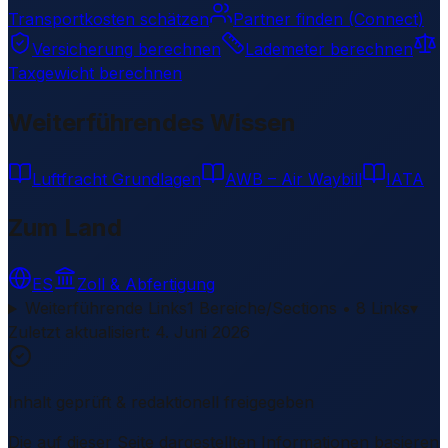
Transportkosten schätzen
Partner finden (Connect)
Versicherung berechnen
Lademeter berechnen
Taxgewicht berechnen
Weiterführendes Wissen
Luftfracht Grundlagen
AWB – Air Waybill
IATA
Zum Land
ES
Zoll & Abfertigung
Weiterführende Links
1 Bereiche/Sections • 8 Links
▾
Zuletzt aktualisiert
:
4. Juni 2026
Inhalt geprüft & redaktionell freigegeben
Die auf dieser Seite dargestellten Informationen basieren