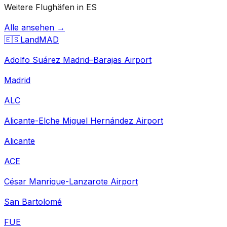
Weitere Flughäfen in ES
Alle ansehen →
🇪🇸
Land
MAD
Adolfo Suárez Madrid–Barajas Airport
Madrid
ALC
Alicante-Elche Miguel Hernández Airport
Alicante
ACE
César Manrique-Lanzarote Airport
San Bartolomé
FUE