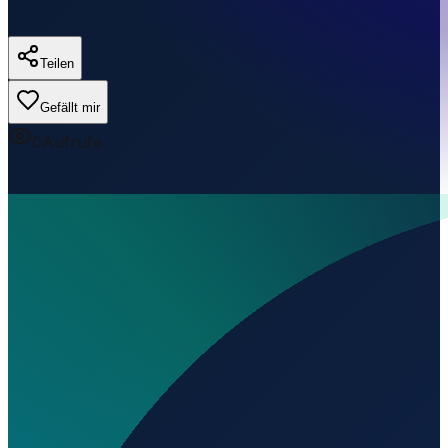
Teilen
Gefällt mir
0
Aufrufe