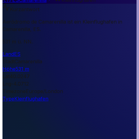
Kurzantwort
Aeródromo de Camarenilla ist ein Kleinflughafen in
Camarenilla, ES.
531 m ü. NN.
Land
ES
Stadt
Camarenilla
Höhe
531 m
Lat
40.0247
Lng
-4.0712
Timezone
Europe/London
Type
Kleinflughafen