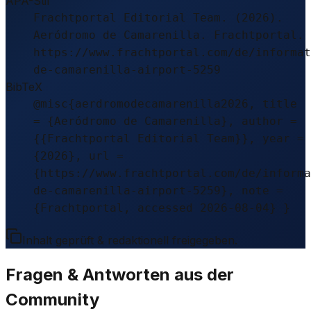
APA-Stil
Frachtportal Editorial Team. (2026).
Aeródromo de Camarenilla. Frachtportal.
https://www.frachtportal.com/de/informat
de-camarenilla-airport-5259
BibTeX
@misc{aerdromodecamarenilla2026, title
= {Aeródromo de Camarenilla}, author =
{{Frachtportal Editorial Team}}, year =
{2026}, url =
{https://www.frachtportal.com/de/informa
de-camarenilla-airport-5259}, note =
{Frachtportal, accessed 2026-08-04} }
Inhalt geprüft & redaktionell freigegeben.
Fragen & Antworten aus der
Community