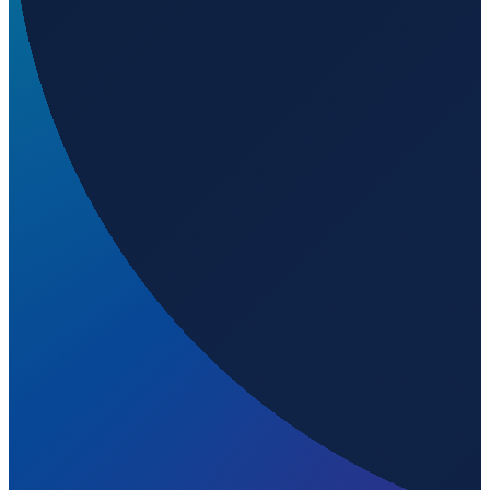
Barcelona
→
Shenzhen