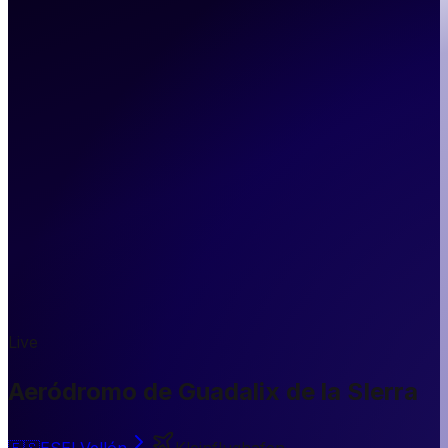
Live
Aeródromo de Guadalix de la SIerra
🇪🇸
ES
El Vellón
Kleinflughafen