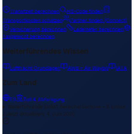
Transitzeit berechnen
HS-Code finden
Transportkosten schätzen
Partner finden (Connect)
Versicherung berechnen
Lademeter berechnen
Taxgewicht berechnen
Weiterführendes Wissen
Luftfracht Grundlagen
AWB – Air Waybill
IATA
Zum Land
ES
Zoll & Abfertigung
Weiterführende Links
1 Bereiche/Sections • 8 Links
▾
Zuletzt aktualisiert
:
4. Juni 2026