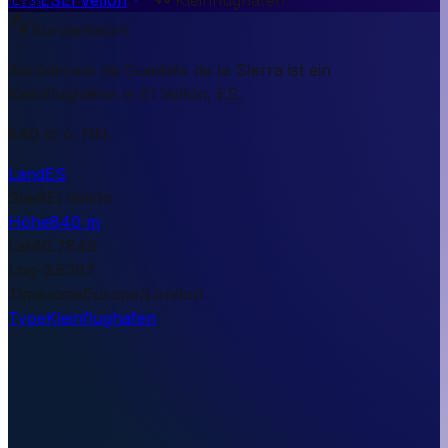
Kurzantwort
Aeródromo de Guadalix de la SIerra ist ein
Kleinflughafen in El Vellón, ES.
840 m ü. NN.
Land
ES
Stadt
El Vellón
Höhe
840 m
Lat
40.7848
Lng
-3.6397
Timezone
Europe/London
Type
Kleinflughafen