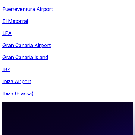
Fuerteventura Airport
El Matorral
LPA
Gran Canaria Airport
Gran Canaria Island
IBZ
Ibiza Airport
Ibiza (Eivissa)