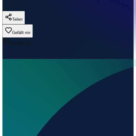
Teilen
Gefällt mir
0
Aufrufe