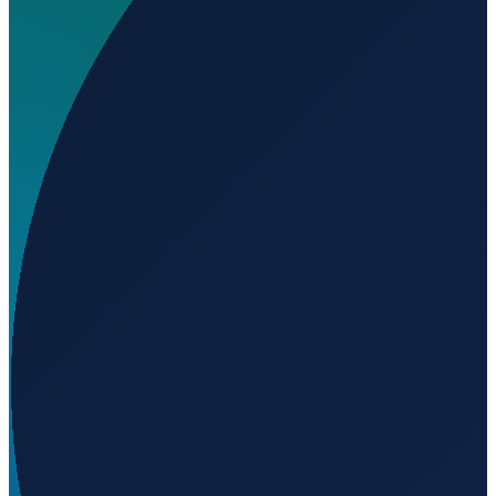
Wo liegt Aeródromo de Guadalix de la SIerra?
▼
Auf welcher Höhe liegt Aeródromo de Guadalix de la
SIerra?
▼
Wird geladen...
40.78483
,
-3.63973
840
m ü. NN
Barcelona
→
Shanghai