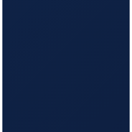
Barcelona
→
Hong Kong