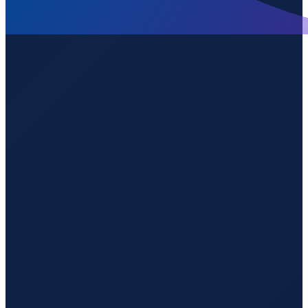
Barcelona
→
Guangzhou