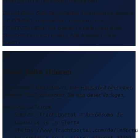
Inhalt geprüft & redaktionell freigegeben
Die auf dieser Seite dargestellten Informationen basieren
auf öffentlich zugänglichen Transport- und
Infrastrukturdaten. Die logistische Bedeutung eines
Standorts kann sich ändern. Alle Angaben ohne
Gewähr.
Diese Seite zitieren
Sie schreiben einen Bericht, eine Hausarbeit oder einen
LinkedIn-Post? Verwenden Sie eine dieser Vorlagen.
Empfohlenes Format
Source: Frachtportal – Aeródromo de
Guadalix de la SIerra
(https://www.frachtportal.com/de/informa
de-guadalix-de-la-sierra-airport-9710),