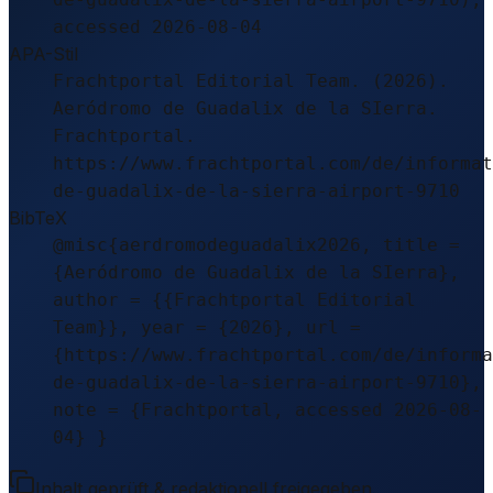
accessed 2026-08-04
APA-Stil
Frachtportal Editorial Team. (2026).
Aeródromo de Guadalix de la SIerra.
Frachtportal.
https://www.frachtportal.com/de/informat
de-guadalix-de-la-sierra-airport-9710
BibTeX
@misc{aerdromodeguadalix2026, title =
{Aeródromo de Guadalix de la SIerra},
author = {{Frachtportal Editorial
Team}}, year = {2026}, url =
{https://www.frachtportal.com/de/informa
de-guadalix-de-la-sierra-airport-9710},
note = {Frachtportal, accessed 2026-08-
04} }
Inhalt geprüft & redaktionell freigegeben.