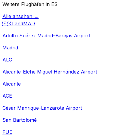
Weitere Flughäfen in ES
Alle ansehen →
🇪🇸
Land
MAD
Adolfo Suárez Madrid–Barajas Airport
Madrid
ALC
Alicante-Elche Miguel Hernández Airport
Alicante
ACE
César Manrique-Lanzarote Airport
San Bartolomé
FUE