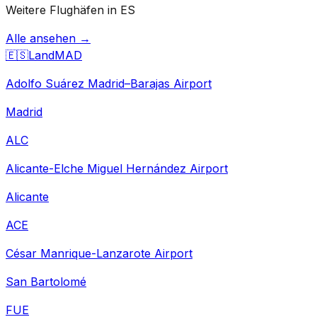
Weitere Flughäfen in ES
Alle ansehen →
🇪🇸
Land
MAD
Adolfo Suárez Madrid–Barajas Airport
Madrid
ALC
Alicante-Elche Miguel Hernández Airport
Alicante
ACE
César Manrique-Lanzarote Airport
San Bartolomé
FUE