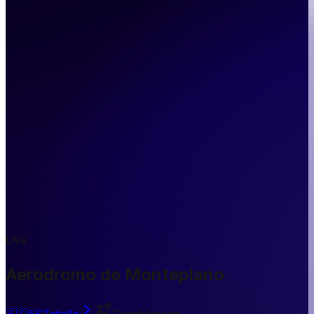
Live
Aerodromo de Monteplano
🇪🇸
ES
Tafalla
Geschlossen