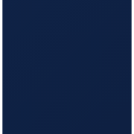
Barcelona
→
Hong Kong