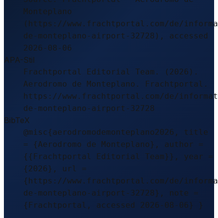
Monteplano
(https://www.frachtportal.com/de/informa
de-monteplano-airport-32728), accessed
2026-08-06
APA-Stil
Frachtportal Editorial Team. (2026).
Aerodromo de Monteplano. Frachtportal.
https://www.frachtportal.com/de/informat
de-monteplano-airport-32728
BibTeX
@misc{aerodromodemonteplano2026, title
= {Aerodromo de Monteplano}, author =
{{Frachtportal Editorial Team}}, year =
{2026}, url =
{https://www.frachtportal.com/de/informa
de-monteplano-airport-32728}, note =
{Frachtportal, accessed 2026-08-06} }