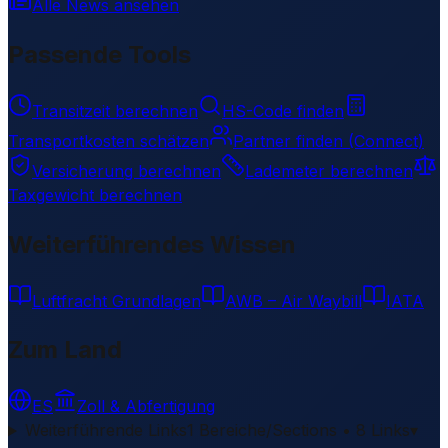
Alle News ansehen
Passende Tools
Transitzeit berechnen
HS-Code finden
Transportkosten schätzen
Partner finden (Connect)
Versicherung berechnen
Lademeter berechnen
Taxgewicht berechnen
Weiterführendes Wissen
Luftfracht Grundlagen
AWB – Air Waybill
IATA
Zum Land
ES
Zoll & Abfertigung
Weiterführende Links
1 Bereiche/Sections • 8 Links
▾