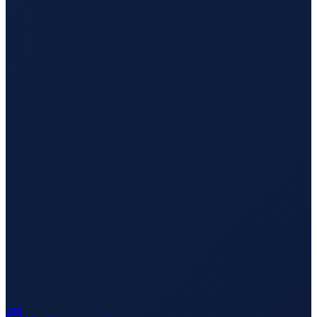
Barcelona
→
Busan