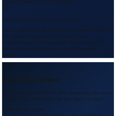
Zuletzt aktualisiert
:
27. Januar 2026
Inhalt geprüft & redaktionell freigegeben
Die auf dieser Seite dargestellten Informationen basieren
auf öffentlich zugänglichen Transport- und
Infrastrukturdaten. Die logistische Bedeutung eines
Standorts kann sich ändern. Alle Angaben ohne
Gewähr.
Diese Seite zitieren
Sie schreiben einen Bericht, eine Hausarbeit oder einen
LinkedIn-Post? Verwenden Sie eine dieser Vorlagen.
Empfohlenes Format
Source: Frachtportal – Aerodromo de