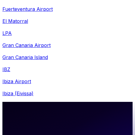
Fuerteventura Airport
El Matorral
LPA
Gran Canaria Airport
Gran Canaria Island
IBZ
Ibiza Airport
Ibiza (Eivissa)