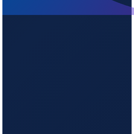
Barcelona
→
Guangzhou