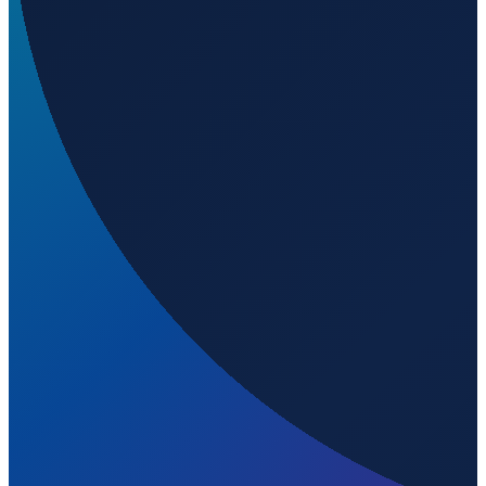
Barcelona
→
Shenzhen