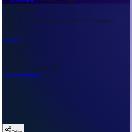
Kurzantwort
Aerodromo de Monteplano ist ein Geschlossen in
Tafalla, ES.
Land
ES
Stadt
Tafalla
Lat
42.4940
Lng
-1.7008
Timezone
Europe/London
Type
Geschlossen
Teilen