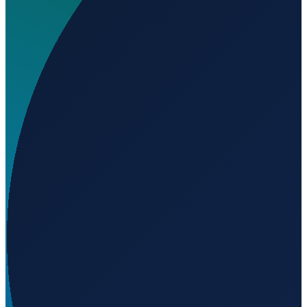
Wo liegt Aerodromo de Monteplano?
▼
Wird geladen...
42.49395
,
-1.70080
Barcelona
→
Shanghai