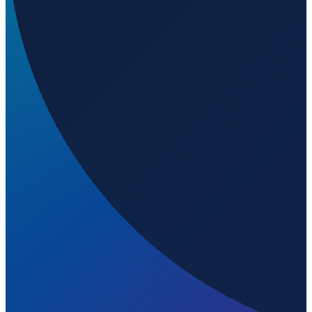
Barcelona
→
Shenzhen