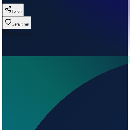
Teilen
Gefällt mir
0
Aufrufe
Wo liegt Aeródromo de Ordis?
▼