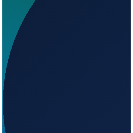
Auf welcher Höhe liegt Aeródromo de Ordis?
▼
Wird geladen...
42.23250
,
2.88694
680
m ü. NN
Barcelona
→
Shanghai