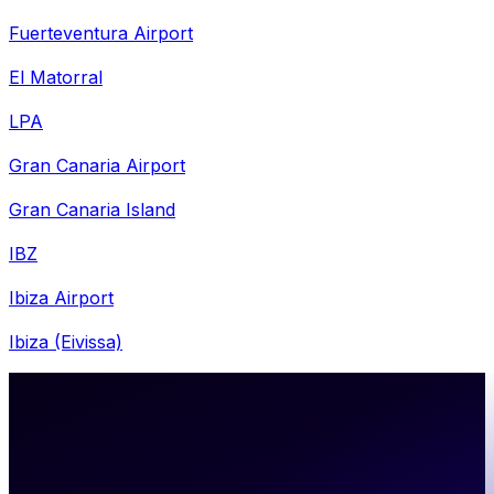
Fuerteventura Airport
El Matorral
LPA
Gran Canaria Airport
Gran Canaria Island
IBZ
Ibiza Airport
Ibiza (Eivissa)