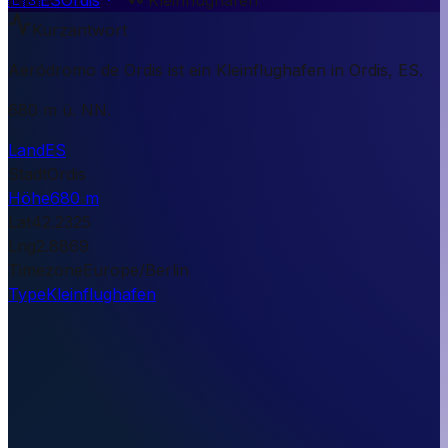
Kurzantwort
Aeródromo de Ordis ist ein Kleinflughafen in Ordis, ES.
680 m ü. NN.
Land
ES
Stadt
Ordis
Höhe
680 m
Lat
42.2325
Lng
2.8869
Timezone
Europe/Berlin
Type
Kleinflughafen