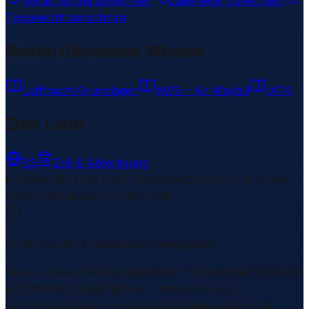
Versicherung berechnen
Lademeter berechnen
Taxgewicht berechnen
Weiterführendes Wissen
Luftfracht Grundlagen
AWB – Air Waybill
IATA
Zum Land
ES
Zoll & Abfertigung
Weiterführende Links
1 Bereiche/Sections • 8 Links
▾
Zuletzt aktualisiert
:
4. Juni 2026
Inhalt geprüft & redaktionell freigegeben
Die auf dieser Seite dargestellten Informationen basieren
auf öffentlich zugänglichen Transport- und
Infrastrukturdaten. Die logistische Bedeutung eines