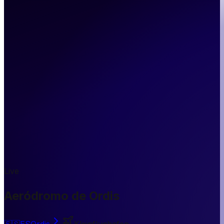
Live
Aeródromo de Ordis
🇪🇸
ES
Ordis
Kleinflughafen