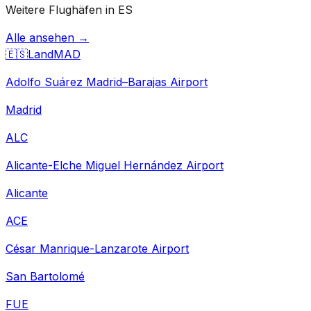
Weitere Flughäfen in ES
Alle ansehen →
🇪🇸
Land
MAD
Adolfo Suárez Madrid–Barajas Airport
Madrid
ALC
Alicante-Elche Miguel Hernández Airport
Alicante
ACE
César Manrique-Lanzarote Airport
San Bartolomé
FUE