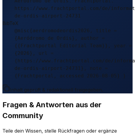
Aeródromo de Ordis. Frachtportal.
https://www.frachtportal.com/de/informat
de-ordis-airport-24731
BibTeX
@misc{aerdromodeordis2026, title =
{Aeródromo de Ordis}, author =
{{Frachtportal Editorial Team}}, year =
{2026}, url =
{https://www.frachtportal.com/de/informa
de-ordis-airport-24731}, note =
{Frachtportal, accessed 2026-08-05} }
Inhalt geprüft & redaktionell freigegeben.
Fragen & Antworten aus der
Community
Teile dein Wissen, stelle Rückfragen oder ergänze