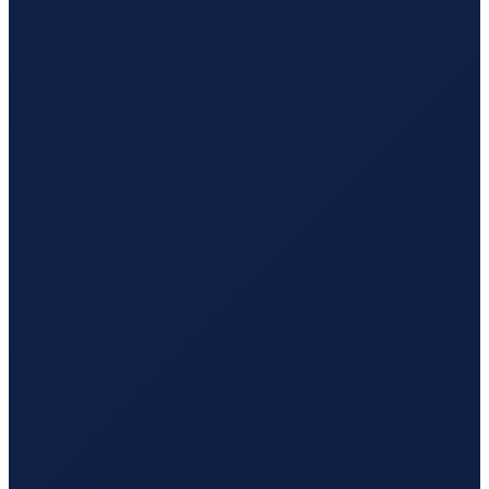
Barcelona
→
Hong Kong