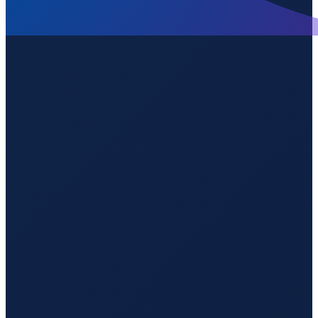
Barcelona
→
Guangzhou