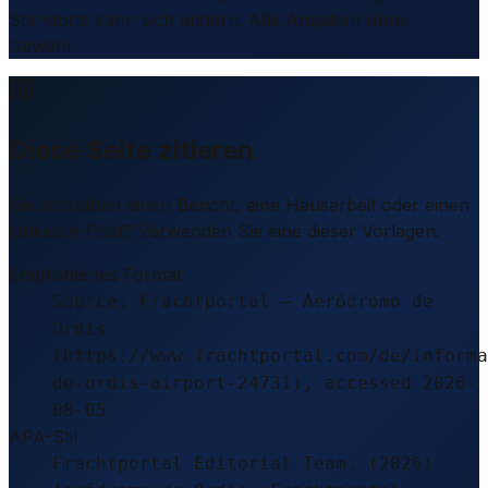
Standorts kann sich ändern. Alle Angaben ohne
Gewähr.
Diese Seite zitieren
Sie schreiben einen Bericht, eine Hausarbeit oder einen
LinkedIn-Post? Verwenden Sie eine dieser Vorlagen.
Empfohlenes Format
Source: Frachtportal – Aeródromo de
Ordis
(https://www.frachtportal.com/de/informa
de-ordis-airport-24731), accessed 2026-
08-05
APA-Stil
Frachtportal Editorial Team. (2026).