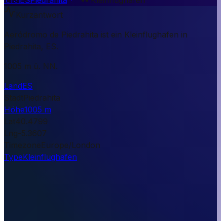
Kurzantwort
Aeródromo de Piedrahita ist ein Kleinflughafen in
Piedrahita, ES.
1005 m ü. NN.
Land
ES
Stadt
Piedrahita
Höhe
1005 m
Lat
40.4799
Lng
-5.3607
Timezone
Europe/London
Type
Kleinflughafen