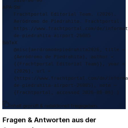
2026-08-06
APA-Stil
Frachtportal Editorial Team. (2026).
Aeródromo de Piedrahita. Frachtportal.
https://www.frachtportal.com/de/informat
de-piedrahita-airport-26085
BibTeX
@misc{aerdromodepiedrahita2026, title =
{Aeródromo de Piedrahita}, author =
{{Frachtportal Editorial Team}}, year =
{2026}, url =
{https://www.frachtportal.com/de/informa
de-piedrahita-airport-26085}, note =
{Frachtportal, accessed 2026-08-06} }
Inhalt geprüft & redaktionell freigegeben.
Fragen & Antworten aus der