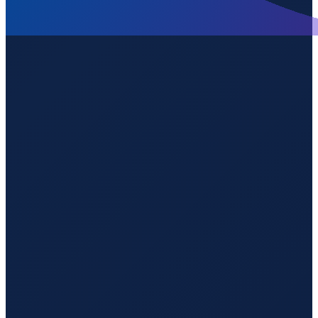
Barcelona
→
Guangzhou