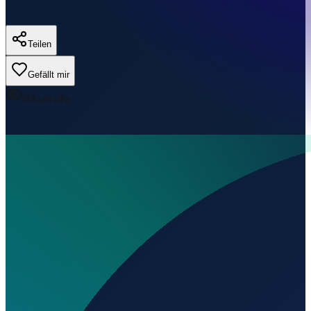
Teilen
Gefällt mir
0
Aufrufe