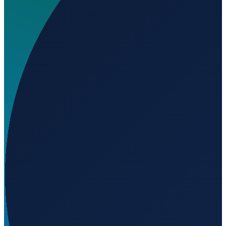
Wo liegt Aeródromo de Piedrahita?
▼
Auf welcher Höhe liegt Aeródromo de Piedrahita?
▼
Wird geladen...
40.47986
,
-5.36068
1005
m ü. NN
Barcelona
→
Shanghai