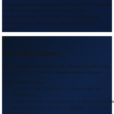
Die auf dieser Seite dargestellten Informationen basieren
auf öffentlich zugänglichen Transport- und
Infrastrukturdaten. Die logistische Bedeutung eines
Standorts kann sich ändern. Alle Angaben ohne
Gewähr.
Diese Seite zitieren
Sie schreiben einen Bericht, eine Hausarbeit oder einen
LinkedIn-Post? Verwenden Sie eine dieser Vorlagen.
Empfohlenes Format
Source: Frachtportal – Aeródromo de
Piedrahita
(https://www.frachtportal.com/de/informa
de-piedrahita-airport-26085), accessed