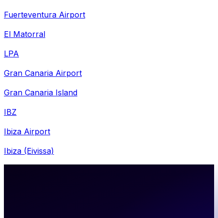
Fuerteventura Airport
El Matorral
LPA
Gran Canaria Airport
Gran Canaria Island
IBZ
Ibiza Airport
Ibiza (Eivissa)