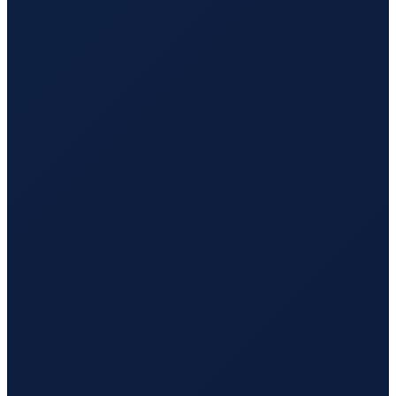
Barcelona
→
Busan