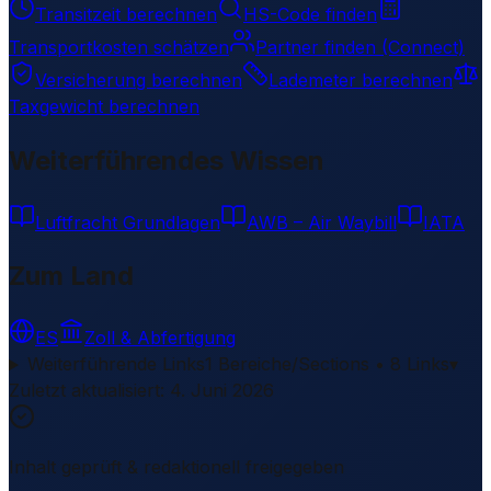
Transitzeit berechnen
HS-Code finden
Transportkosten schätzen
Partner finden (Connect)
Versicherung berechnen
Lademeter berechnen
Taxgewicht berechnen
Weiterführendes Wissen
Luftfracht Grundlagen
AWB – Air Waybill
IATA
Zum Land
ES
Zoll & Abfertigung
Weiterführende Links
1 Bereiche/Sections • 8 Links
▾
Zuletzt aktualisiert
:
4. Juni 2026
Inhalt geprüft & redaktionell freigegeben