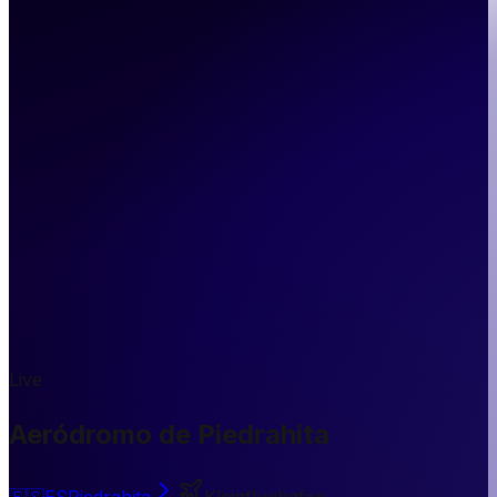
Live
Aeródromo de Piedrahita
🇪🇸
ES
Piedrahita
Kleinflughafen