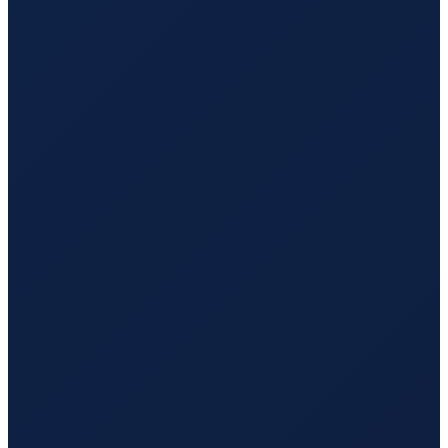
Barcelona
→
Hong Kong