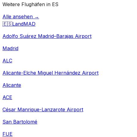
Weitere Flughäfen in ES
Alle ansehen →
🇪🇸
Land
MAD
Adolfo Suárez Madrid–Barajas Airport
Madrid
ALC
Alicante-Elche Miguel Hernández Airport
Alicante
ACE
César Manrique-Lanzarote Airport
San Bartolomé
FUE