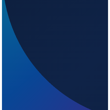
Barcelona
→
Shenzhen