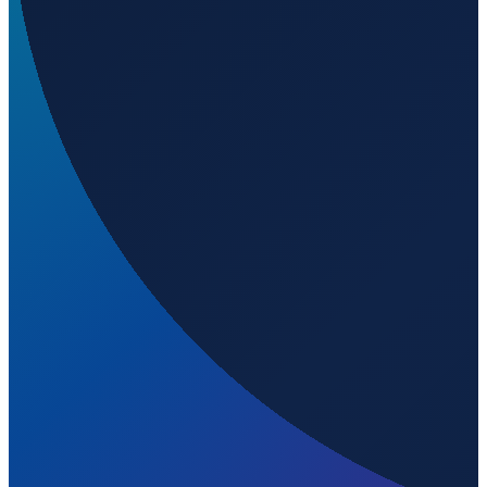
Barcelona
→
Shenzhen