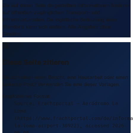
Die auf dieser Seite dargestellten Informationen basieren
auf öffentlich zugänglichen Transport- und
Infrastrukturdaten. Die logistische Bedeutung eines
Standorts kann sich ändern. Alle Angaben ohne
Gewähr.
Diese Seite zitieren
Sie schreiben einen Bericht, eine Hausarbeit oder einen
LinkedIn-Post? Verwenden Sie eine dieser Vorlagen.
Empfohlenes Format
Source: Frachtportal – Aeródromo La
Loma
(https://www.frachtportal.com/de/informa
la-loma-airport-30922), accessed 2026-