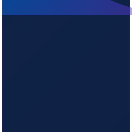
Barcelona
→
Guangzhou