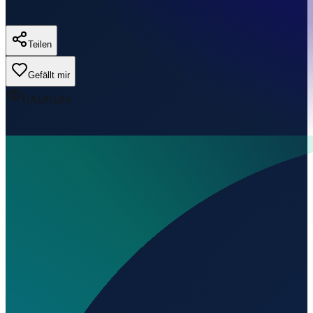
Teilen
Gefällt mir
0
Aufrufe