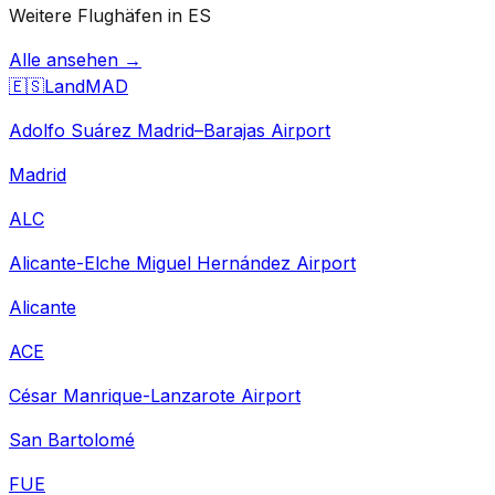
Weitere Flughäfen in ES
Alle ansehen →
🇪🇸
Land
MAD
Adolfo Suárez Madrid–Barajas Airport
Madrid
ALC
Alicante-Elche Miguel Hernández Airport
Alicante
ACE
César Manrique-Lanzarote Airport
San Bartolomé
FUE