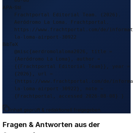
08-08
APA-Stil
Frachtportal Editorial Team. (2026).
Aeródromo La Loma. Frachtportal.
https://www.frachtportal.com/de/informat
la-loma-airport-30922
BibTeX
@misc{aerdromolaloma2026, title =
{Aeródromo La Loma}, author =
{{Frachtportal Editorial Team}}, year =
{2026}, url =
{https://www.frachtportal.com/de/informa
la-loma-airport-30922}, note =
{Frachtportal, accessed 2026-08-08} }
Inhalt geprüft & redaktionell freigegeben.
Fragen & Antworten aus der