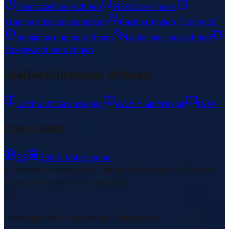
Transitzeit berechnen
HS-Code finden
Transportkosten schätzen
Partner finden (Connect)
Versicherung berechnen
Lademeter berechnen
Taxgewicht berechnen
Weiterführendes Wissen
Luftfracht Grundlagen
AWB – Air Waybill
IATA
Zum Land
ES
Zoll & Abfertigung
Weiterführende Links
1 Bereiche/Sections • 8 Links
▾
Zuletzt aktualisiert
:
4. Juni 2026
Inhalt geprüft & redaktionell freigegeben