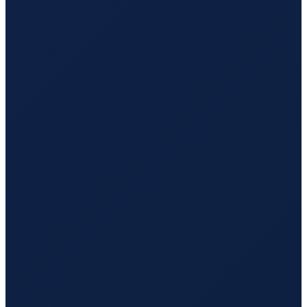
Barcelona
→
Hong Kong