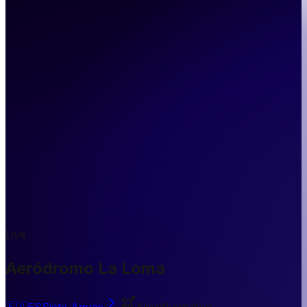
Live
Aeródromo La Loma
🇪🇸
ES
Siete Aguas
Kleinflughafen