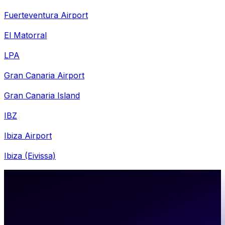
Fuerteventura Airport
El Matorral
LPA
Gran Canaria Airport
Gran Canaria Island
IBZ
Ibiza Airport
Ibiza (Eivissa)