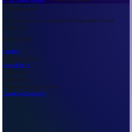
Kurzantwort
Aeródromo La Loma ist ein Kleinflughafen in Siete
Aguas, ES.
850 m ü. NN.
Land
ES
Stadt
Siete Aguas
Höhe
850 m
Lat
39.4887
Lng
-0.9022
Timezone
Europe/London
Type
Kleinflughafen