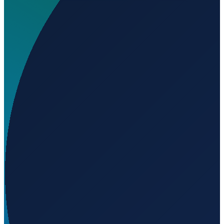
Wo liegt Aeródromo La Loma?
▼
Auf welcher Höhe liegt Aeródromo La Loma?
▼
Wird geladen...
39.48867
,
-0.90222
850
m ü. NN
Barcelona
→
Shanghai