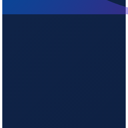
Barcelona
→
Guangzhou