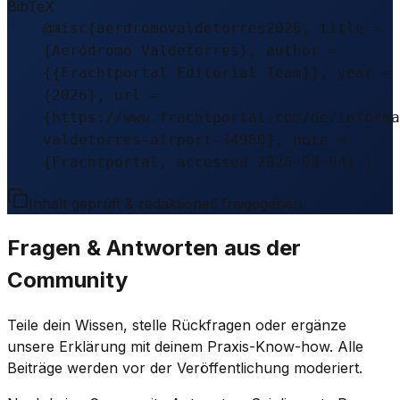
BibTeX
@misc{aerdromovaldetorres2026, title =
{Aeródromo Valdetorres}, author =
{{Frachtportal Editorial Team}}, year =
{2026}, url =
{https://www.frachtportal.com/de/informa
valdetorres-airport-34980}, note =
{Frachtportal, accessed 2026-08-04} }
Inhalt geprüft & redaktionell freigegeben.
Fragen & Antworten aus der
Community
Teile dein Wissen, stelle Rückfragen oder ergänze
unsere Erklärung mit deinem Praxis-Know-how. Alle
Beiträge werden vor der Veröffentlichung moderiert.