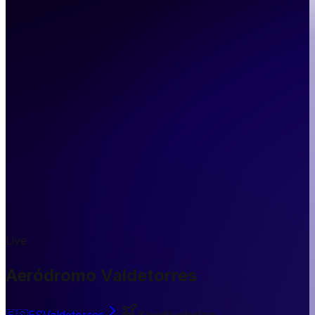
Live
Aeródromo Valdetorres
🇪🇸
ES
Valdetorres
Kleinflughafen