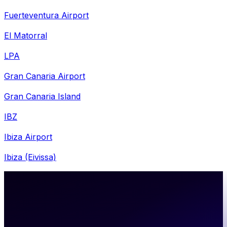
Fuerteventura Airport
El Matorral
LPA
Gran Canaria Airport
Gran Canaria Island
IBZ
Ibiza Airport
Ibiza (Eivissa)