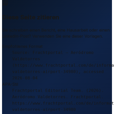
Diese Seite zitieren
Sie schreiben einen Bericht, eine Hausarbeit oder einen
LinkedIn-Post? Verwenden Sie eine dieser Vorlagen.
Empfohlenes Format
Source: Frachtportal – Aeródromo
Valdetorres
(https://www.frachtportal.com/de/informa
valdetorres-airport-34980), accessed
2026-08-04
APA-Stil
Frachtportal Editorial Team. (2026).
Aeródromo Valdetorres. Frachtportal.
https://www.frachtportal.com/de/informat
valdetorres-airport-34980