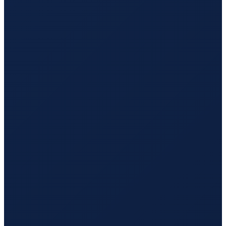
Barcelona
→
Hong Kong