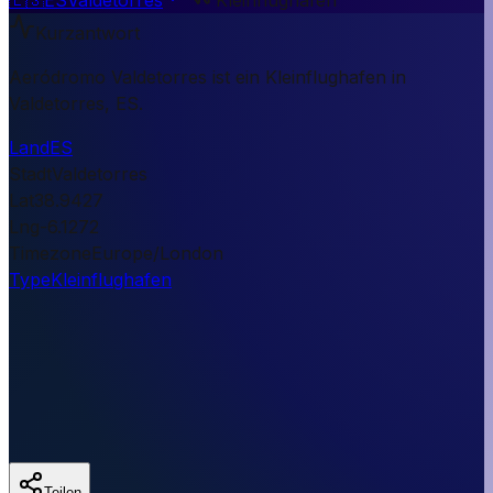
Kurzantwort
Aeródromo Valdetorres ist ein Kleinflughafen in
Valdetorres, ES.
Land
ES
Stadt
Valdetorres
Lat
38.9427
Lng
-6.1272
Timezone
Europe/London
Type
Kleinflughafen
Teilen