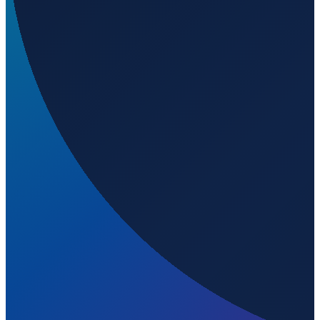
Barcelona
→
Shenzhen