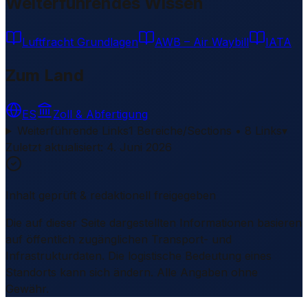
Weiterführendes Wissen
Luftfracht Grundlagen
AWB – Air Waybill
IATA
Zum Land
ES
Zoll & Abfertigung
Weiterführende Links
1 Bereiche/Sections • 8 Links
▾
Zuletzt aktualisiert
:
4. Juni 2026
Inhalt geprüft & redaktionell freigegeben
Die auf dieser Seite dargestellten Informationen basieren
auf öffentlich zugänglichen Transport- und
Infrastrukturdaten. Die logistische Bedeutung eines
Standorts kann sich ändern. Alle Angaben ohne
Gewähr.