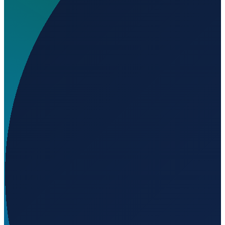
Wird geladen...
38.94265
,
-6.12717
Barcelona
→
Shanghai