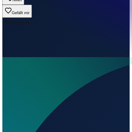
Gefällt mir
0
Aufrufe
Wo liegt Aeródromo Valdetorres?
▼