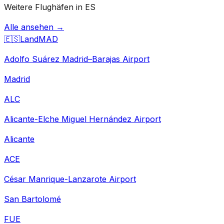
Weitere Flughäfen in ES
Alle ansehen →
🇪🇸
Land
MAD
Adolfo Suárez Madrid–Barajas Airport
Madrid
ALC
Alicante-Elche Miguel Hernández Airport
Alicante
ACE
César Manrique-Lanzarote Airport
San Bartolomé
FUE