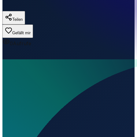
Teilen
Gefällt mir
0
Aufrufe