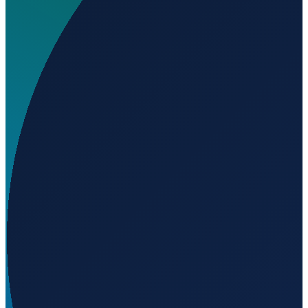
Wo liegt Aeródromo Virgen de La Estrella?
▼
Auf welcher Höhe liegt Aeródromo Virgen de La
Estrella?
▼
Wird geladen...
38.42056
,
-6.35694
560
m ü. NN
Barcelona
→
Shanghai