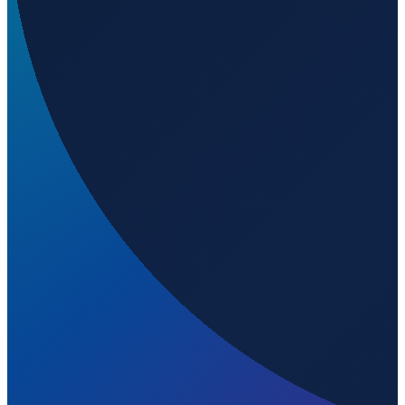
Barcelona
→
Shenzhen