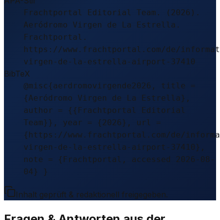
APA-Stil
Frachtportal Editorial Team. (2026).
Aeródromo Virgen de La Estrella.
Frachtportal.
https://www.frachtportal.com/de/informat
virgen-de-la-estrella-airport-37410
BibTeX
@misc{aerdromovirgende2026, title =
{Aeródromo Virgen de La Estrella},
author = {{Frachtportal Editorial
Team}}, year = {2026}, url =
{https://www.frachtportal.com/de/informa
virgen-de-la-estrella-airport-37410},
note = {Frachtportal, accessed 2026-08-
04} }
Inhalt geprüft & redaktionell freigegeben.
Fragen & Antworten aus der