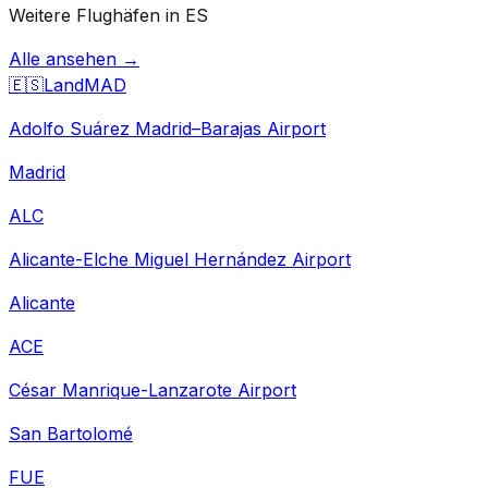
Weitere Flughäfen in ES
Alle ansehen →
🇪🇸
Land
MAD
Adolfo Suárez Madrid–Barajas Airport
Madrid
ALC
Alicante-Elche Miguel Hernández Airport
Alicante
ACE
César Manrique-Lanzarote Airport
San Bartolomé
FUE