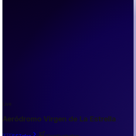
Live
Aeródromo Virgen de La Estrella
🇪🇸
ES
Zafra
Kleinflughafen