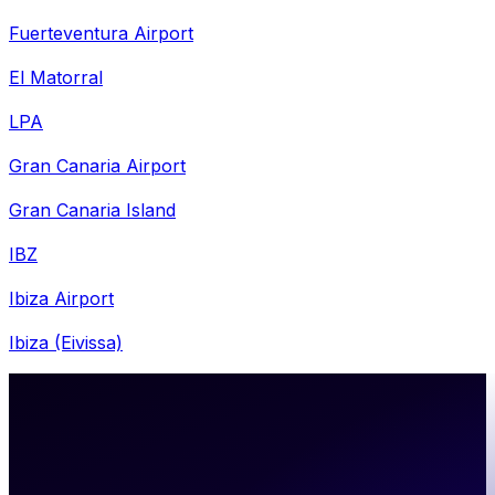
Fuerteventura Airport
El Matorral
LPA
Gran Canaria Airport
Gran Canaria Island
IBZ
Ibiza Airport
Ibiza (Eivissa)