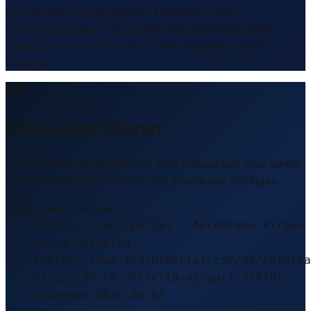
auf öffentlich zugänglichen Transport- und
Infrastrukturdaten. Die logistische Bedeutung eines
Standorts kann sich ändern. Alle Angaben ohne
Gewähr.
Diese Seite zitieren
Sie schreiben einen Bericht, eine Hausarbeit oder einen
LinkedIn-Post? Verwenden Sie eine dieser Vorlagen.
Empfohlenes Format
Source: Frachtportal – Aeródromo Virgen
de La Estrella
(https://www.frachtportal.com/de/informa
virgen-de-la-estrella-airport-37410),
accessed 2026-08-04