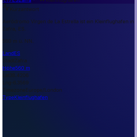
Kurzantwort
Aeródromo Virgen de La Estrella ist ein Kleinflughafen in
Zafra, ES.
560 m ü. NN.
Land
ES
Stadt
Zafra
Höhe
560 m
Lat
38.4206
Lng
-6.3569
Timezone
Europe/London
Type
Kleinflughafen