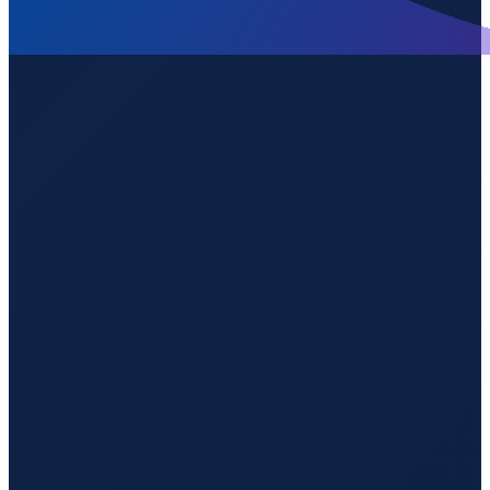
Barcelona
→
Guangzhou