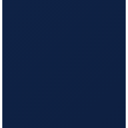
Barcelona
→
Hong Kong