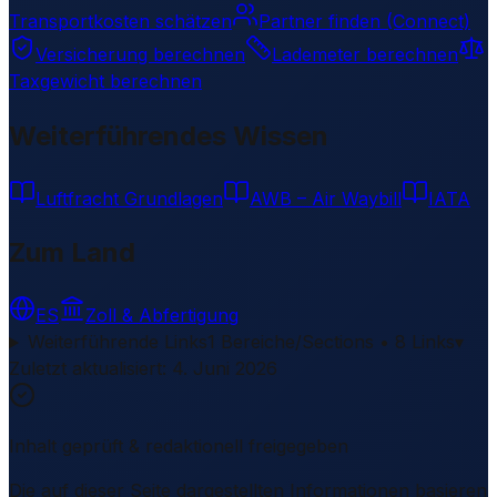
Transportkosten schätzen
Partner finden (Connect)
Versicherung berechnen
Lademeter berechnen
Taxgewicht berechnen
Weiterführendes Wissen
Luftfracht Grundlagen
AWB – Air Waybill
IATA
Zum Land
ES
Zoll & Abfertigung
Weiterführende Links
1 Bereiche/Sections • 8 Links
▾
Zuletzt aktualisiert
:
4. Juni 2026
Inhalt geprüft & redaktionell freigegeben
Die auf dieser Seite dargestellten Informationen basieren