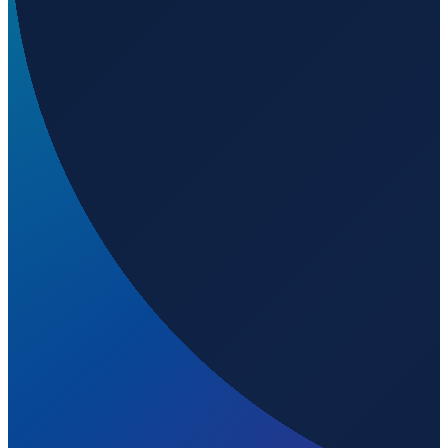
Sao Paulo
→
Shenzhen