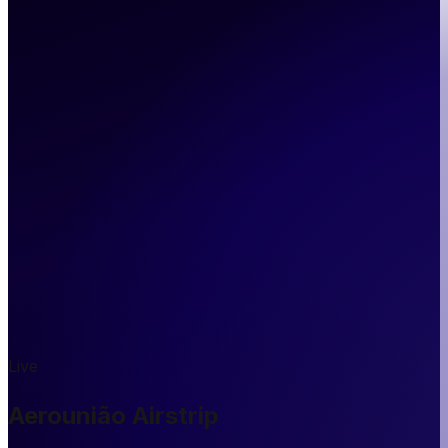
Live
Aerounião Airstrip