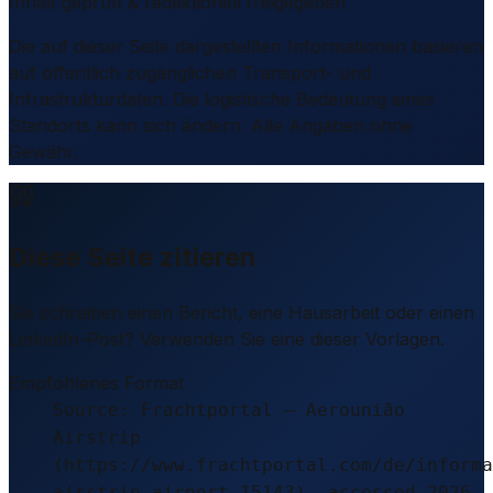
Inhalt geprüft & redaktionell freigegeben
Die auf dieser Seite dargestellten Informationen basieren
auf öffentlich zugänglichen Transport- und
Infrastrukturdaten. Die logistische Bedeutung eines
Standorts kann sich ändern. Alle Angaben ohne
Gewähr.
Diese Seite zitieren
Sie schreiben einen Bericht, eine Hausarbeit oder einen
LinkedIn-Post? Verwenden Sie eine dieser Vorlagen.
Empfohlenes Format
Source: Frachtportal – Aerounião
Airstrip
(https://www.frachtportal.com/de/informa
airstrip-airport-15143), accessed 2026-