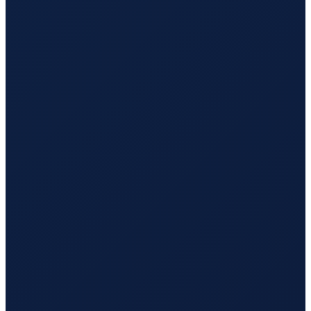
Sao Paulo
→
Busan