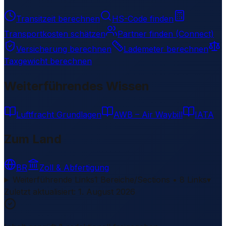
Transitzeit berechnen
HS-Code finden
Transportkosten schätzen
Partner finden (Connect)
Versicherung berechnen
Lademeter berechnen
Taxgewicht berechnen
Weiterführendes Wissen
Luftfracht Grundlagen
AWB – Air Waybill
IATA
Zum Land
BR
Zoll & Abfertigung
Weiterführende Links
1 Bereiche/Sections • 8 Links
▾
Zuletzt aktualisiert
:
1. August 2026