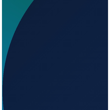
Wo liegt Aerounião Airstrip?
▼
Auf welcher Höhe liegt Aerounião Airstrip?
▼
Wird geladen...
-23.87778
,
-54.50972
364
m ü. NN
Sao Paulo
→
Shanghai