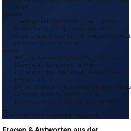
08-04
APA-Stil
Frachtportal Editorial Team. (2026).
Aerounião Airstrip. Frachtportal.
https://www.frachtportal.com/de/informat
airstrip-airport-15143
BibTeX
@misc{aerounioairstrip2026, title =
{Aerounião Airstrip}, author =
{{Frachtportal Editorial Team}}, year =
{2026}, url =
{https://www.frachtportal.com/de/informa
airstrip-airport-15143}, note =
{Frachtportal, accessed 2026-08-04} }
Inhalt geprüft & redaktionell freigegeben.
Fragen & Antworten aus der