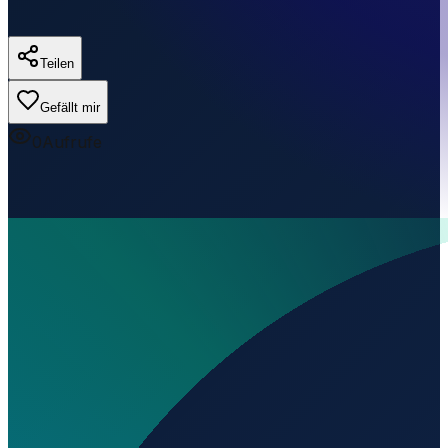
Teilen
Gefällt mir
0
Aufrufe