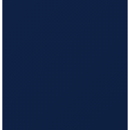
Sao Paulo
→
Hong Kong