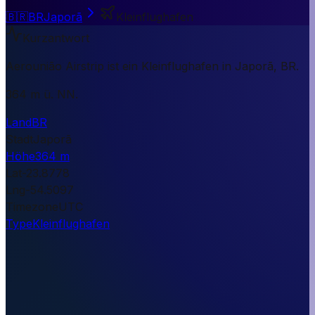
🇧🇷
BR
Japorã
Kleinflughafen
Kurzantwort
Aerounião Airstrip ist ein Kleinflughafen in Japorã, BR.
364 m ü. NN.
Land
BR
Stadt
Japorã
Höhe
364 m
Lat
-23.8778
Lng
-54.5097
Timezone
UTC
Type
Kleinflughafen