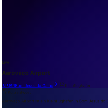
Live
Aerovaço Airport
🇧🇷
BR
Bom Jesus do Galho
Kleinflughafen
Kurzantwort
Aerovaço Airport ist ein Kleinflughafen in Bom Jesus do 