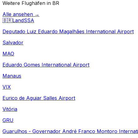
Weitere Flughäfen in BR
Alle ansehen →
🇧🇷
Land
SSA
Deputado Luiz Eduardo Magalhães International Airport
Salvador
MAO
Eduardo Gomes International Airport
Manaus
VIX
Eurico de Aguiar Salles Airport
Vitória
GRU
Guarulhos - Governador André Franco Montoro Internati