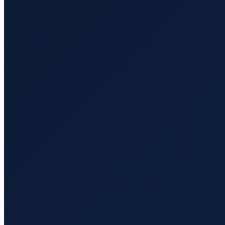
Sao Paulo
→
Shenzhen