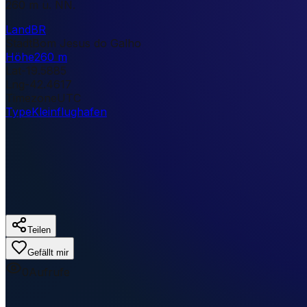
260 m ü. NN.
Land
BR
Stadt
Bom Jesus do Galho
Höhe
260 m
Lat
-19.5885
Lng
-42.4617
Timezone
UTC
Type
Kleinflughafen
Teilen
Gefällt mir
0
Aufrufe