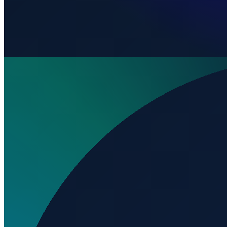
Wo liegt Aerovaço Airport?
▼
Auf welcher Höhe liegt Aerovaço Airport?
▼
Wird geladen...
-19.58849
,
-42.46168
260
m ü. NN
Sao Paulo
→
Shanghai