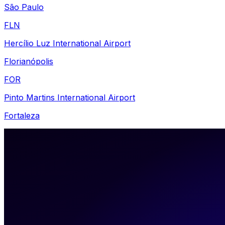
São Paulo
FLN
Hercílio Luz International Airport
Florianópolis
FOR
Pinto Martins International Airport
Fortaleza