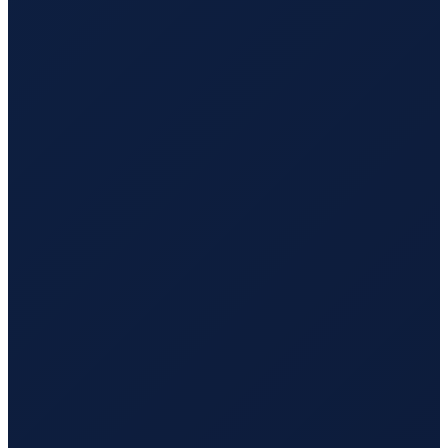
Buenos Aires
→
Busan