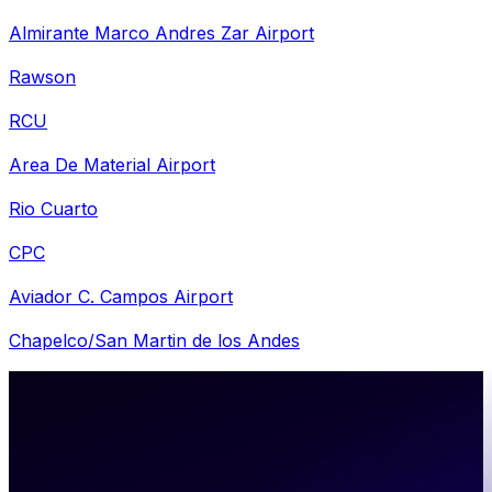
Almirante Marco Andres Zar Airport
Rawson
RCU
Area De Material Airport
Rio Cuarto
CPC
Aviador C. Campos Airport
Chapelco/San Martin de los Andes