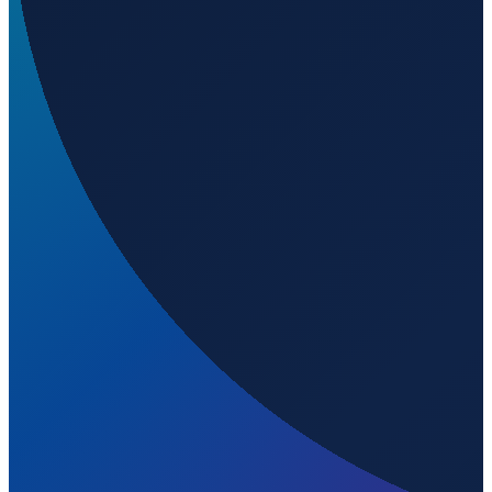
Buenos Aires
→
Shanghai