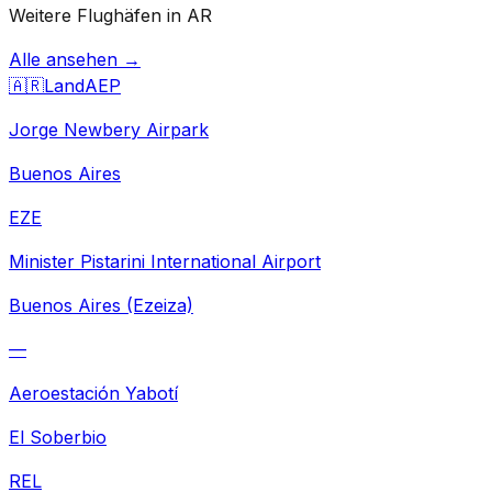
Weitere Flughäfen in AR
Alle ansehen →
🇦🇷
Land
AEP
Jorge Newbery Airpark
Buenos Aires
EZE
Minister Pistarini International Airport
Buenos Aires (Ezeiza)
—
Aeroestación Yabotí
El Soberbio
REL