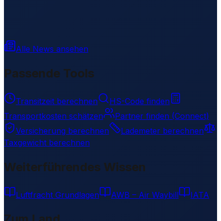
Alle News ansehen
Passende Tools
Transitzeit berechnen
HS-Code finden
Transportkosten schätzen
Partner finden (Connect)
Versicherung berechnen
Lademeter berechnen
Taxgewicht berechnen
Weiterführendes Wissen
Luftfracht Grundlagen
AWB – Air Waybill
IATA
Zum Land