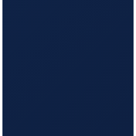
Buenos Aires
→
Guangzhou