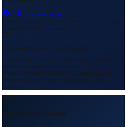
AR
Zoll & Abfertigung
Weiterführende Links
1 Bereiche/Sections • 8 Links
▾
Zuletzt aktualisiert
:
31. Januar 2026
Inhalt geprüft & redaktionell freigegeben
Die auf dieser Seite dargestellten Informationen basieren
auf öffentlich zugänglichen Transport- und
Infrastrukturdaten. Die logistische Bedeutung eines
Standorts kann sich ändern. Alle Angaben ohne
Gewähr.
Diese Seite zitieren