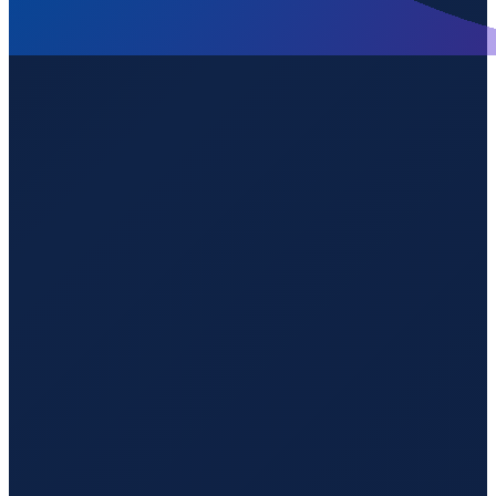
Buenos Aires
→
Shenzhen