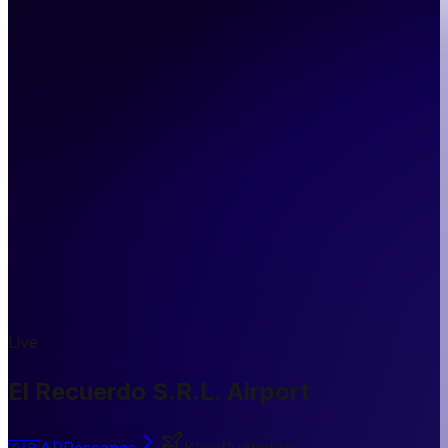
Live
El Recuerdo S.R.L. Airport
🇦🇷
AR
Pescanas
Kleinflughafen