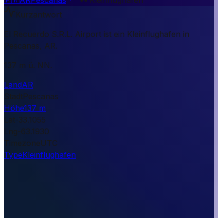
Kurzantwort
El Recuerdo S.R.L. Airport ist ein Kleinflughafen in
Pescanas, AR.
137 m ü. NN.
Land
AR
Stadt
Pescanas
Höhe
137 m
Lat
-33.1055
Lng
-63.1930
Timezone
UTC
Type
Kleinflughafen