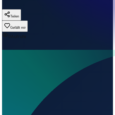
Teilen
Gefällt mir
0
Aufrufe