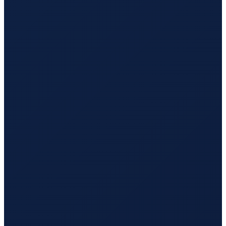
Buenos Aires
→
Tokyo