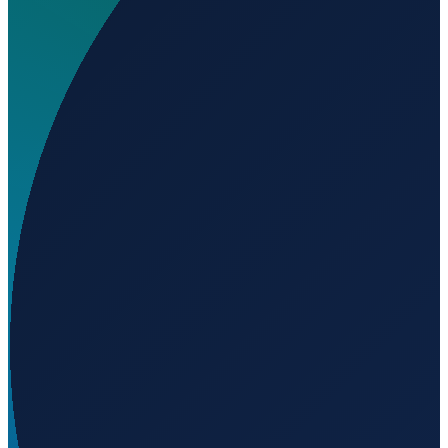
Wo liegt El Recuerdo S.R.L. Airport?
▼
Auf welcher Höhe liegt El Recuerdo S.R.L. Airport?
▼
Wird geladen...
-33.10549
,
-63.19299
137
m ü. NN