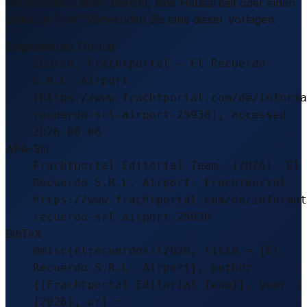
Sie schreiben einen Bericht, eine Hausarbeit oder einen
LinkedIn-Post? Verwenden Sie eine dieser Vorlagen.
Empfohlenes Format
Source: Frachtportal – El Recuerdo
S.R.L. Airport
(https://www.frachtportal.com/de/informa
recuerdo-srl-airport-25930), accessed
2026-08-06
APA-Stil
Frachtportal Editorial Team. (2026). El
Recuerdo S.R.L. Airport. Frachtportal.
https://www.frachtportal.com/de/informat
recuerdo-srl-airport-25930
BibTeX
@misc{elrecuerdosrl2026, title = {El
Recuerdo S.R.L. Airport}, author =
{{Frachtportal Editorial Team}}, year =
{2026}, url =