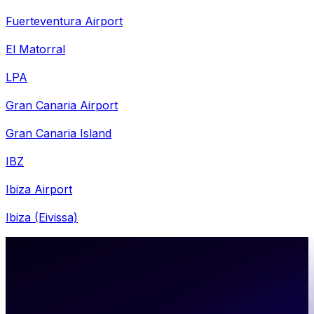
Fuerteventura Airport
El Matorral
LPA
Gran Canaria Airport
Gran Canaria Island
IBZ
Ibiza Airport
Ibiza (Eivissa)