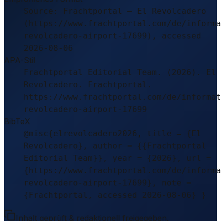
Source: Frachtportal – El Revolcadero
(https://www.frachtportal.com/de/informa
revolcadero-airport-17699), accessed
2026-08-06
APA-Stil
Frachtportal Editorial Team. (2026). El
Revolcadero. Frachtportal.
https://www.frachtportal.com/de/informat
revolcadero-airport-17699
BibTeX
@misc{elrevolcadero2026, title = {El
Revolcadero}, author = {{Frachtportal
Editorial Team}}, year = {2026}, url =
{https://www.frachtportal.com/de/informa
revolcadero-airport-17699}, note =
{Frachtportal, accessed 2026-08-06} }
Inhalt geprüft & redaktionell freigegeben.