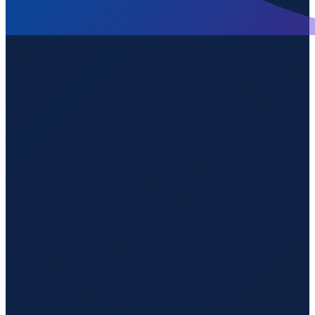
Barcelona
→
Guangzhou