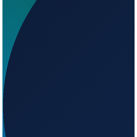
Wo liegt El Revolcadero?
▼
Wird geladen...
28.02259
,
-17.24229
Barcelona
→
Shanghai