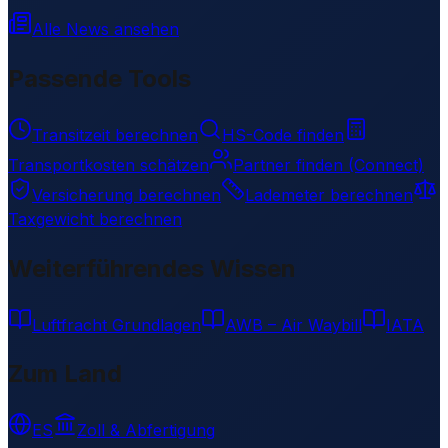
Alle News ansehen
Passende Tools
Transitzeit berechnen
HS-Code finden
Transportkosten schätzen
Partner finden (Connect)
Versicherung berechnen
Lademeter berechnen
Taxgewicht berechnen
Weiterführendes Wissen
Luftfracht Grundlagen
AWB – Air Waybill
IATA
Zum Land
ES
Zoll & Abfertigung