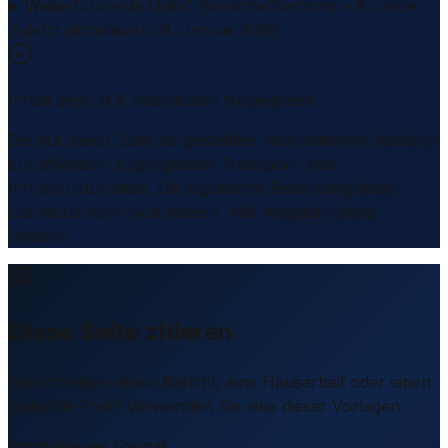
Weiterführende Links
1 Bereiche/Sections • 8 Links
▾
Zuletzt aktualisiert
:
31. Januar 2026
Inhalt geprüft & redaktionell freigegeben
Die auf dieser Seite dargestellten Informationen basieren
auf öffentlich zugänglichen Transport- und
Infrastrukturdaten. Die logistische Bedeutung eines
Standorts kann sich ändern. Alle Angaben ohne
Gewähr.
Diese Seite zitieren
Sie schreiben einen Bericht, eine Hausarbeit oder einen
LinkedIn-Post? Verwenden Sie eine dieser Vorlagen.
Empfohlenes Format