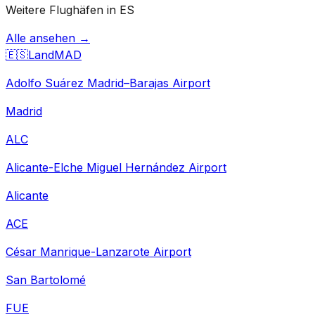
Weitere Flughäfen in ES
Alle ansehen →
🇪🇸
Land
MAD
Adolfo Suárez Madrid–Barajas Airport
Madrid
ALC
Alicante-Elche Miguel Hernández Airport
Alicante
ACE
César Manrique-Lanzarote Airport
San Bartolomé
FUE