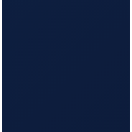
Barcelona
→
Busan