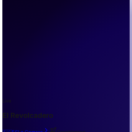
Live
El Revolcadero
🇪🇸
ES
La Gomera
Geschlossen