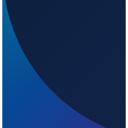
Barcelona
→
Shenzhen