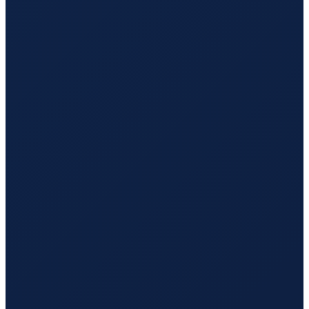
Barcelona
→
Hong Kong