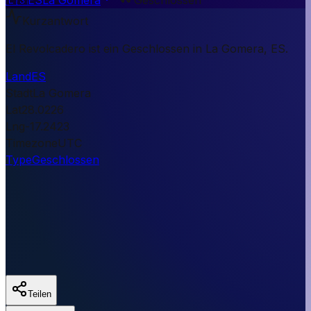
Kurzantwort
El Revolcadero ist ein Geschlossen in La Gomera, ES.
Land
ES
Stadt
La Gomera
Lat
28.0226
Lng
-17.2423
Timezone
UTC
Type
Geschlossen
Teilen