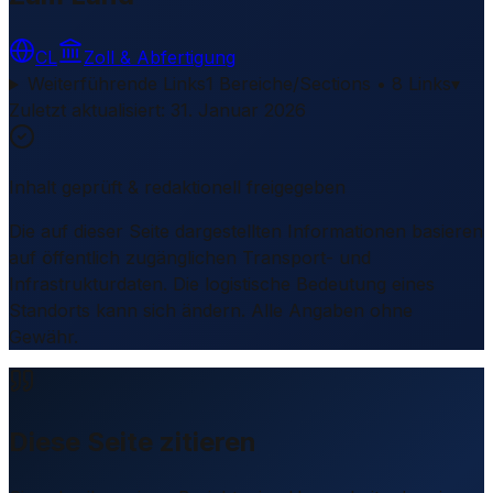
CL
Zoll & Abfertigung
Weiterführende Links
1 Bereiche/Sections • 8 Links
▾
Zuletzt aktualisiert
:
31. Januar 2026
Inhalt geprüft & redaktionell freigegeben
Die auf dieser Seite dargestellten Informationen basieren
auf öffentlich zugänglichen Transport- und
Infrastrukturdaten. Die logistische Bedeutung eines
Standorts kann sich ändern. Alle Angaben ohne
Gewähr.
Diese Seite zitieren