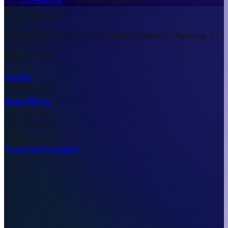
Kurzantwort
El Sobrante Airport ist ein Kleinflughafen in Petorca, CL.
780 m ü. NN.
Land
CL
Stadt
Petorca
Höhe
780 m
Lat
-32.2236
Lng
-70.8000
Timezone
UTC
Type
Kleinflughafen