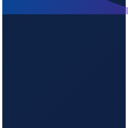
Santiago
→
Shenzhen