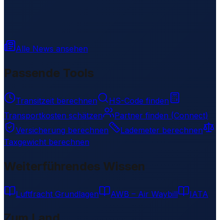
Alle News ansehen
Passende Tools
Transitzeit berechnen
HS-Code finden
Transportkosten schätzen
Partner finden (Connect)
Versicherung berechnen
Lademeter berechnen
Taxgewicht berechnen
Weiterführendes Wissen
Luftfracht Grundlagen
AWB – Air Waybill
IATA
Zum Land