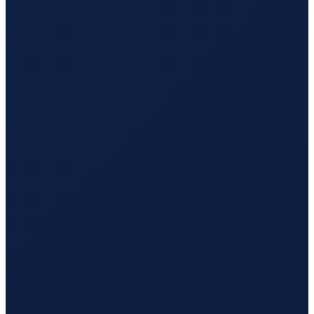
Santiago
→
Tokyo