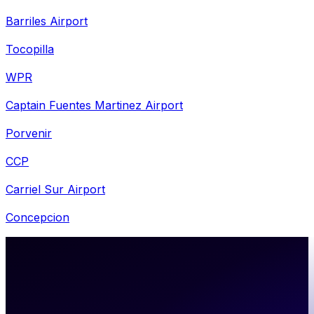
Barriles Airport
Tocopilla
WPR
Captain Fuentes Martinez Airport
Porvenir
CCP
Carriel Sur Airport
Concepcion