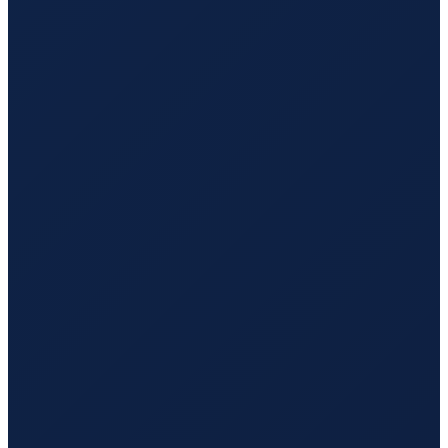
Santiago
→
Guangzhou