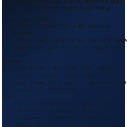
Sie schreiben einen Bericht, eine Hausarbeit oder einen
LinkedIn-Post? Verwenden Sie eine dieser Vorlagen.
Empfohlenes Format
Source: Frachtportal – El Sobrante
Airport
(https://www.frachtportal.com/de/informa
sobrante-airport-25956), accessed 2026-
08-09
APA-Stil
Frachtportal Editorial Team. (2026). El
Sobrante Airport. Frachtportal.
https://www.frachtportal.com/de/informat
sobrante-airport-25956
BibTeX
@misc{elsobranteairport2026, title =
{El Sobrante Airport}, author =
{{Frachtportal Editorial Team}}, year =
{2026}, url =