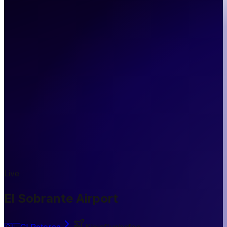
Live
El Sobrante Airport
🇨🇱
CL
Petorca
Kleinflughafen