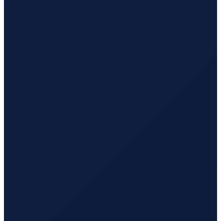
Santiago
→
Busan