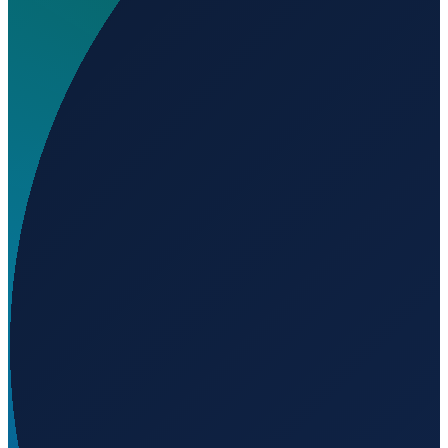
Wo liegt El Sobrante Airport?
▼
Auf welcher Höhe liegt El Sobrante Airport?
▼
Wird geladen...
-32.22361
,
-70.80000
780
m ü. NN