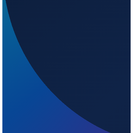
Santiago
→
Shanghai