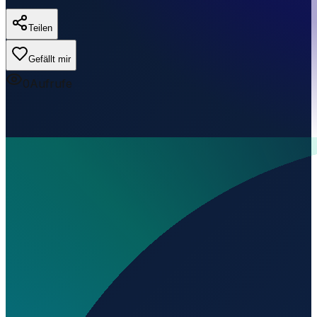
Teilen
Gefällt mir
0
Aufrufe