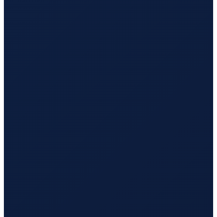
Santiago
→
Busan