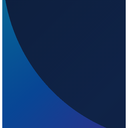
Santiago
→
Shanghai