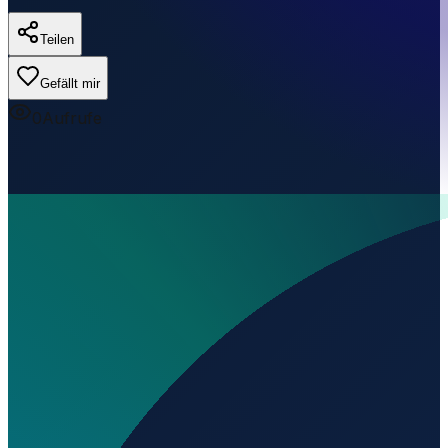
Teilen
Gefällt mir
0
Aufrufe