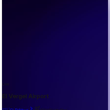
Live
El Vergel Airport
🇨🇱
CL
Riñihue
Kleinflughafen