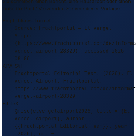
Sie schreiben einen Bericht, eine Hausarbeit oder einen
LinkedIn-Post? Verwenden Sie eine dieser Vorlagen.
Empfohlenes Format
Source: Frachtportal – El Vergel
Airport
(https://www.frachtportal.com/de/informa
vergel-airport-28329), accessed 2026-
08-06
APA-Stil
Frachtportal Editorial Team. (2026). El
Vergel Airport. Frachtportal.
https://www.frachtportal.com/de/informat
vergel-airport-28329
BibTeX
@misc{elvergelairport2026, title = {El
Vergel Airport}, author =
{{Frachtportal Editorial Team}}, year =
{2026}, url =