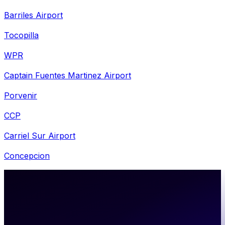
Barriles Airport
Tocopilla
WPR
Captain Fuentes Martinez Airport
Porvenir
CCP
Carriel Sur Airport
Concepcion