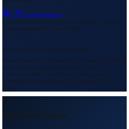
CL
Zoll & Abfertigung
Weiterführende Links
1 Bereiche/Sections • 8 Links
▾
Zuletzt aktualisiert
:
31. Januar 2026
Inhalt geprüft & redaktionell freigegeben
Die auf dieser Seite dargestellten Informationen basieren
auf öffentlich zugänglichen Transport- und
Infrastrukturdaten. Die logistische Bedeutung eines
Standorts kann sich ändern. Alle Angaben ohne
Gewähr.
Diese Seite zitieren