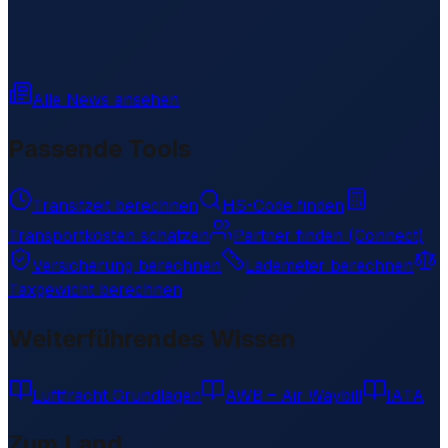
Alle News ansehen
Passende Tools
Transitzeit berechnen
HS-Code finden
Transportkosten schätzen
Partner finden (Connect)
Versicherung berechnen
Lademeter berechnen
Taxgewicht berechnen
Weiterführendes Wissen
Luftfracht Grundlagen
AWB – Air Waybill
IATA
Zum Land