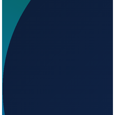
Wo liegt El Vergel Airport?
▼
Auf welcher Höhe liegt El Vergel Airport?
▼
Wird geladen...
-39.82940
,
-72.48830
250
m ü. NN