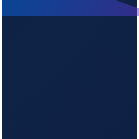
Santiago
→
Shenzhen