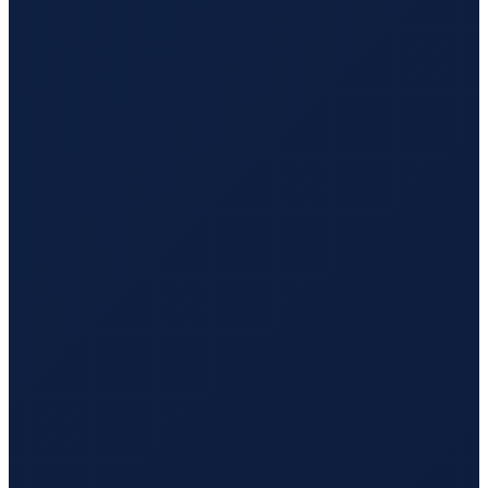
Santiago
→
Tokyo