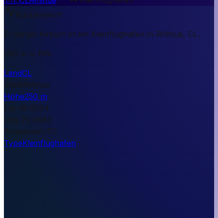
Kurzantwort
El Vergel Airport ist ein Kleinflughafen in Riñihue, CL.
250 m ü. NN.
Land
CL
Stadt
Riñihue
Höhe
250 m
Lat
-39.8294
Lng
-72.4883
Timezone
UTC
Type
Kleinflughafen