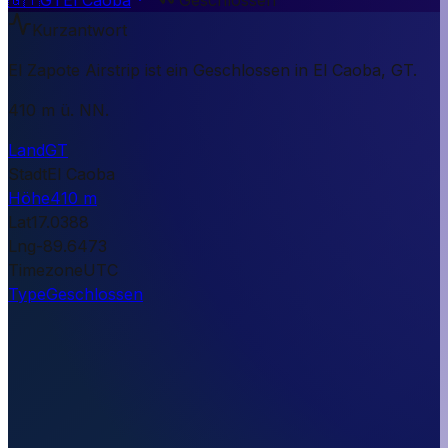
Kurzantwort
El Zapote Airstrip ist ein Geschlossen in El Caoba, GT.
410 m ü. NN.
Land
GT
Stadt
El Caoba
Höhe
410 m
Lat
17.0388
Lng
-89.6473
Timezone
UTC
Type
Geschlossen