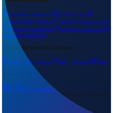
Transitzeit berechnen
HS-Code finden
Transportkosten schätzen
Partner finden (Connect)
Versicherung berechnen
Lademeter berechnen
Taxgewicht berechnen
Weiterführendes Wissen
Luftfracht Grundlagen
AWB – Air Waybill
IATA
Zum Land
GT
Zoll & Abfertigung
Weiterführende Links
1 Bereiche/Sections • 8 Links
▾
Zuletzt aktualisiert
:
31. Januar 2026