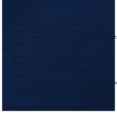
zapote-airstrip-airport-9601), accessed
2026-08-08
APA-Stil
Frachtportal Editorial Team. (2026). El
Zapote Airstrip. Frachtportal.
https://www.frachtportal.com/de/informat
zapote-airstrip-airport-9601
BibTeX
@misc{elzapoteairstrip2026, title = {El
Zapote Airstrip}, author =
{{Frachtportal Editorial Team}}, year =
{2026}, url =
{https://www.frachtportal.com/de/informa
zapote-airstrip-airport-9601}, note =
{Frachtportal, accessed 2026-08-08} }
Inhalt geprüft & redaktionell freigegeben.