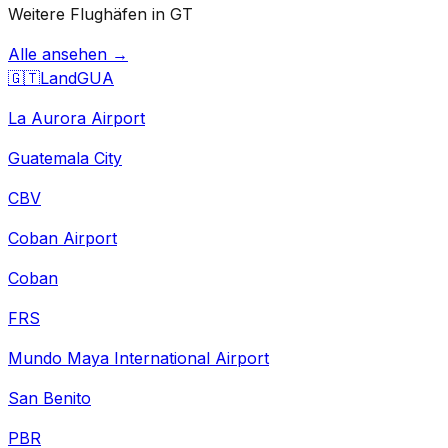
Weitere Flughäfen in GT
Alle ansehen →
🇬🇹
Land
GUA
La Aurora Airport
Guatemala City
CBV
Coban Airport
Coban
FRS
Mundo Maya International Airport
San Benito
PBR