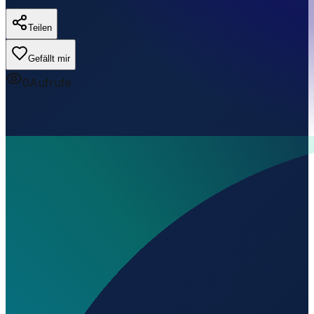
Teilen
Gefällt mir
0
Aufrufe