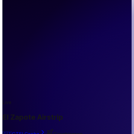
Live
El Zapote Airstrip
🇬🇹
GT
El Caoba
Geschlossen