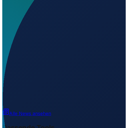
Wo liegt El Zapote Airstrip?
▼
Auf welcher Höhe liegt El Zapote Airstrip?
▼
Wird geladen...
17.03880
,
-89.64734
410
m ü. NN
Alle News ansehen
Passende Tools