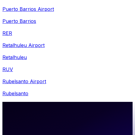
Puerto Barrios Airport
Puerto Barrios
RER
Retalhuleu Airport
Retalhuleu
RUV
Rubelsanto Airport
Rubelsanto