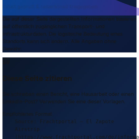
Inhalt geprüft & redaktionell freigegeben
Die auf dieser Seite dargestellten Informationen basieren
auf öffentlich zugänglichen Transport- und
Infrastrukturdaten. Die logistische Bedeutung eines
Standorts kann sich ändern. Alle Angaben ohne
Gewähr.
Diese Seite zitieren
Sie schreiben einen Bericht, eine Hausarbeit oder einen
LinkedIn-Post? Verwenden Sie eine dieser Vorlagen.
Empfohlenes Format
Source: Frachtportal – El Zapote
Airstrip
(https://www.frachtportal.com/de/informa