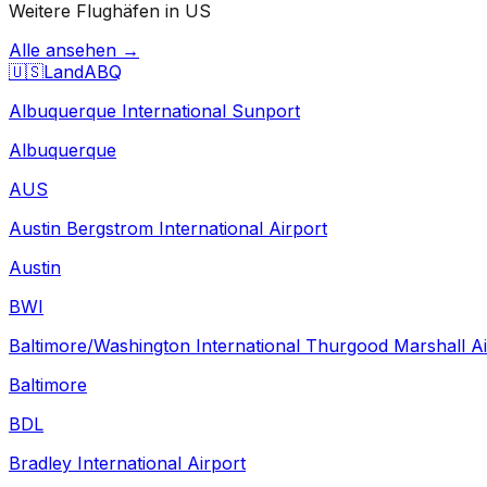
Weitere Flughäfen in US
Alle ansehen →
🇺🇸
Land
ABQ
Albuquerque International Sunport
Albuquerque
AUS
Austin Bergstrom International Airport
Austin
BWI
Baltimore/Washington International Thurgood Marshall Ai
Baltimore
BDL
Bradley International Airport