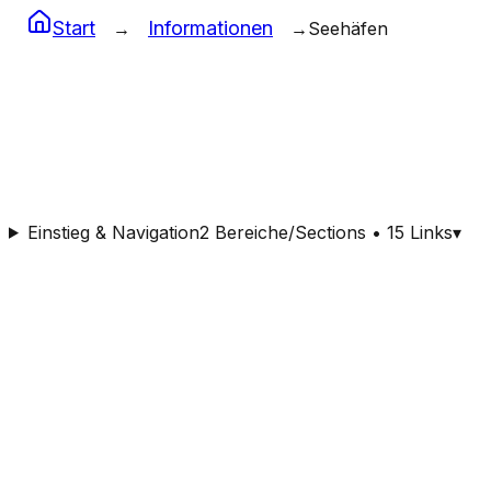
Start
Informationen
→
→
Seehäfen
Seehäfen
Seehäfen und Containerterminals weltweit
Einstieg & Navigation
2 Bereiche/Sections • 15 Links
▾
Nach Buchstabe:
Alle
A
B
C
D
E
F
G
H
I
J
K
L
M
N
O
P
Q
R
S
T
U
V
W
X
Y
Z
Hafengrösse:
Alle Grössen
Sehr Gross
Gross
Mittel
Klein