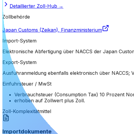
Detaillierter Zoll-Hub →
Zollbehörde
Japan Customs (Zeikan), Finanzministerium
Import-System
Elektronische Abfertigung über NACCS der Japan Customs; 
Export-System
Ausfuhranmeldung ebenfalls elektronisch über NACCS; Vo
Einfuhrsteuer / MwSt
Verbrauchsteuer (Consumption Tax) 10 Prozent Norm
erhoben auf Zollwert plus Zoll.
Zoll-Komplexität
mittel
Importdokumente