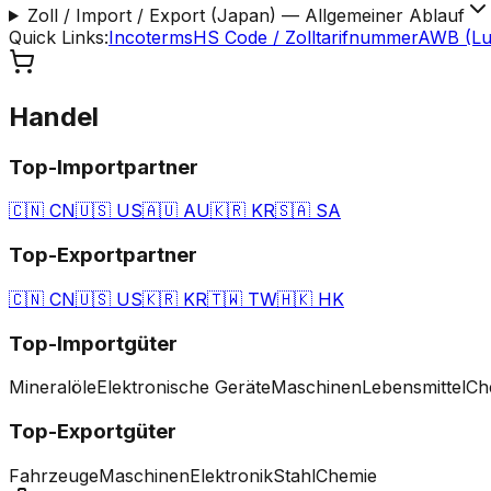
Zoll / Import / Export (Japan)
—
Allgemeiner Ablauf
Quick Links
:
Incoterms
HS Code / Zolltarifnummer
AWB (Luf
Handel
Top-Importpartner
🇨🇳
CN
🇺🇸
US
🇦🇺
AU
🇰🇷
KR
🇸🇦
SA
Top-Exportpartner
🇨🇳
CN
🇺🇸
US
🇰🇷
KR
🇹🇼
TW
🇭🇰
HK
Top-Importgüter
Mineralöle
Elektronische Geräte
Maschinen
Lebensmittel
Ch
Top-Exportgüter
Fahrzeuge
Maschinen
Elektronik
Stahl
Chemie