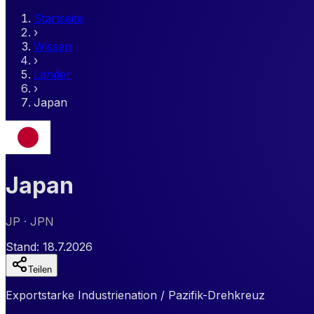
Startseite
›
Wissen
›
Länder
›
Japan
Japan
JP
· JPN
Stand:
18.7.2026
Teilen
Exportstarke Industrienation / Pazifik-Drehkreuz