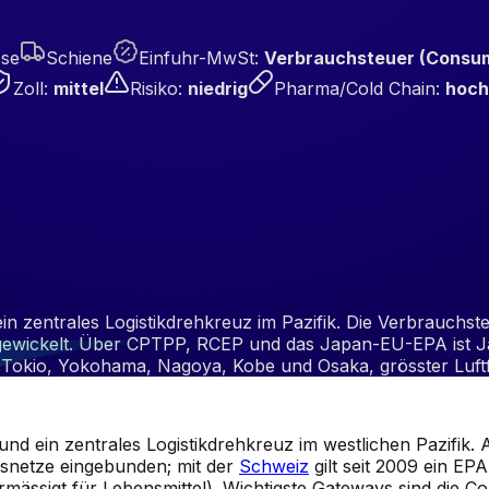
sse
Schiene
Einfuhr-MwSt
:
Verbrauchsteuer (Consump
Zoll
:
mittel
Risiko
:
niedrig
Pharma/Cold Chain
:
hoch
in zentrales Logistikdrehkreuz im Pazifik. Die Verbrauchst
bgewickelt. Über CPTPP, RCEP und das Japan-EU-EPA ist Ja
 Tokio, Yokohama, Nagoya, Kobe und Osaka, grösster Luftfr
nd ein zentrales Logistikdrehkreuz im westlichen Pazifik. A
snetze eingebunden; mit der
Schweiz
gilt seit 2009 ein EPA
rmässigt für Lebensmittel). Wichtigste Gateways sind die