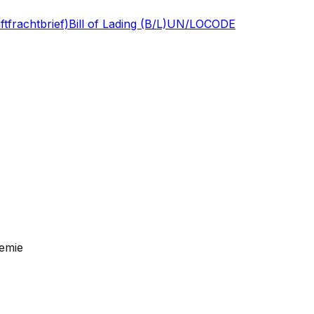
tfrachtbrief)
Bill of Lading (B/L)
UN/LOCODE
emie