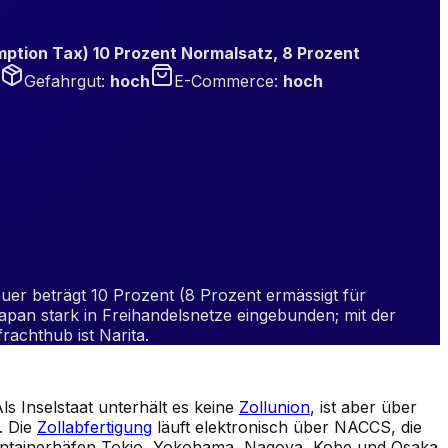
tion Tax) 10 Prozent Normalsatz, 8 Prozent
Gefahrgut
:
hoch
E-Commerce
:
hoch
euer beträgt 10 Prozent (8 Prozent ermässigt für
pan stark in Freihandelsnetze eingebunden; mit der
achthub ist Narita.
ls Inselstaat unterhält es keine
Zollunion
, ist aber über
. Die
Zollabfertigung
läuft elektronisch über NACCS, die
 Containerhäfen Tokio, Yokohama, Nagoya, Kobe und Osaka