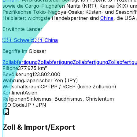
sowie die Cargo-Flughäfen Narita (NRT), Kansai (KIX) un
Pazifikachse Tokio-Nagoya-Osaka; Küsten- und Seeschiff
Halbleiter; wichtigste Handelspartner sind
China
, die USA
Erwähnte Länder
🇨🇭
Schweiz
🇨🇳
China
Begriffe im Glossar
Zollabfertigung
Zollabfertigung
Zollabfertigung
Zollabfertig
Fläche
377.975
km²
Bevölkerung
123.802.000
Währung
Japanischer Yen (JPY)
Wirtschaftsraum
CPTPP / RCEP (keine Zollunion)
Kontinent
Asien
Religionen
Sintoismus, Buddhismus, Christentum
ISO Code
JP
/ JPN
Zoll & Import/Export