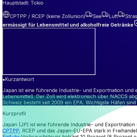
Hauptstadt:
Tokio
CPTPP / RCEP (keine Zollunion)
See
Luft
Stra
ermässigt für Lebensmittel und alkoholfreie Getränke
Kurzantwort
Japan ist eine führende Industrie- und Exportnation und e
Lebensmittel). Der Zoll wird elektronisch über NACCS a
Schweiz besteht seit 2009 ein EPA. Wichtigste Häfen sind
Kurzprofil
Japan (JP) ist eine führende Industrie- und Exportnation u
CPTPP
, RCEP und das Japan-EU-EPA stark in Freihandel
Einfuhr
-Verbrauchsteuer beträgt 10 Prozent (8 Prozent e