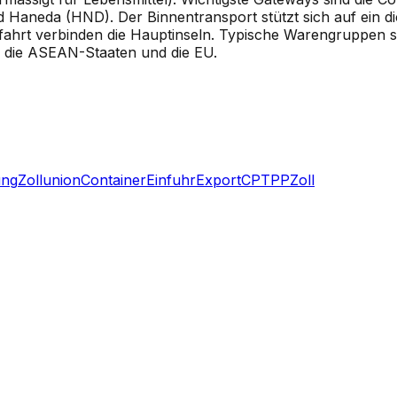
d Haneda (HND). Der Binnentransport stützt sich auf ein 
fahrt verbinden die Hauptinseln. Typische Warengruppen s
, die ASEAN-Staaten und die EU.
ung
Zollunion
Container
Einfuhr
Export
CPTPP
Zoll