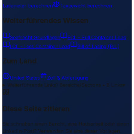
Lademeter berechnen
Taxgewicht berechnen
Weiterführendes Wissen
Seefracht Grundlagen
FCL – Full Container Load
LCL – Less Container Load
Bill of Lading (B/L)
Zum Land
United States
Zoll & Abfertigung
Weiterführende Links
1 Bereiche/Sections • 8 Links
▾
Diese Seite zitieren
Sie schreiben einen Bericht, eine Hausarbeit oder einen
LinkedIn-Post? Verwenden Sie eine dieser Vorlagen.