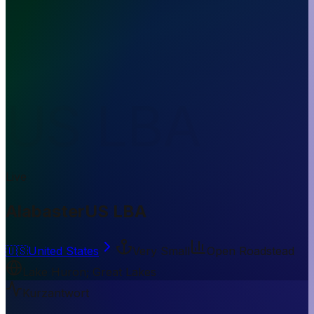
US LBA
Live
Alabaster
US LBA
🇺🇸
United States
Very Small
Open Roadstead
Lake Huron; Great Lakes
Kurzantwort