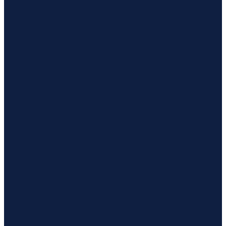
Los Angeles
→
Tokyo