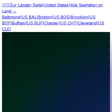
🇺🇸
Zur Länder-Seite
(United States)
Alle Seehäfen im
Land
→
Baltimore
(
US BAL
)
Boston
(
US BOS
)
Brooklyn
(
US
BOY
)
Buffalo
(
US BUF
)
Chester
(
US CHT
)
Cleveland
(
US
CLE
)