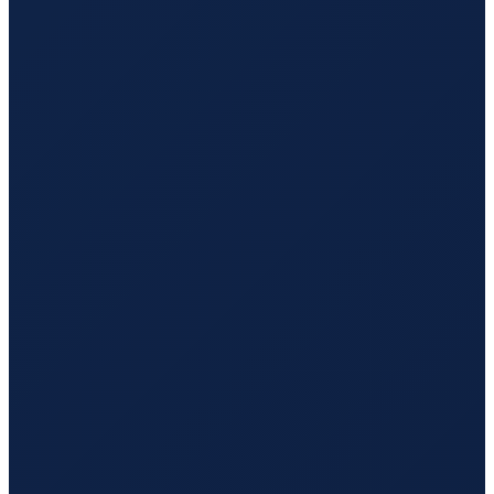
Los Angeles
→
Guangzhou