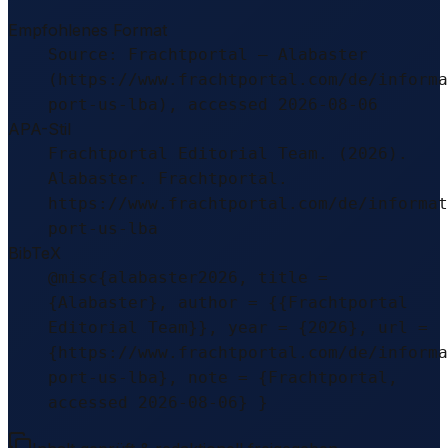
Empfohlenes Format
Source: Frachtportal – Alabaster
(https://www.frachtportal.com/de/informa
port-us-lba), accessed 2026-08-06
APA-Stil
Frachtportal Editorial Team. (2026).
Alabaster. Frachtportal.
https://www.frachtportal.com/de/informat
port-us-lba
BibTeX
@misc{alabaster2026, title =
{Alabaster}, author = {{Frachtportal
Editorial Team}}, year = {2026}, url =
{https://www.frachtportal.com/de/informa
port-us-lba}, note = {Frachtportal,
accessed 2026-08-06} }