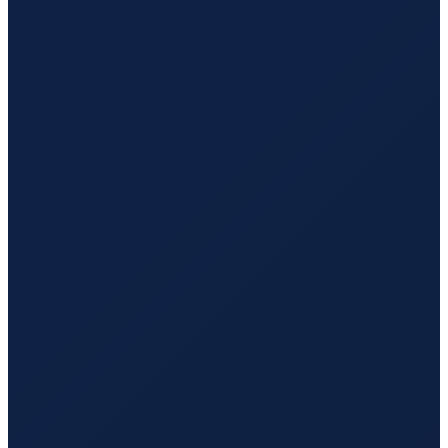
Los Angeles
→
Hong Kong