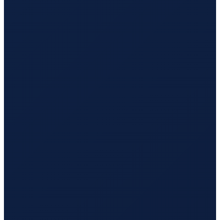
Los Angeles
→
Busan