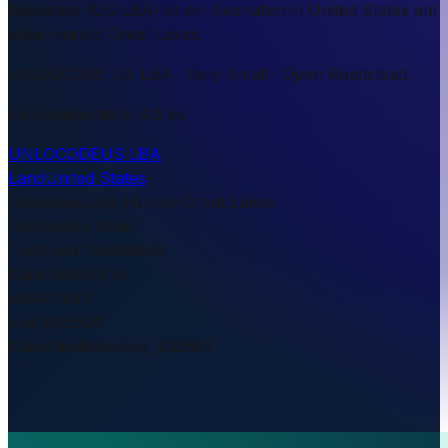
Alabaster (US LBA) ist ein Seehafen in United States am
Lake Huron; Great Lakes.
UN/LOCODE US LBA · Very Small · Open Roadstead.
Fahrwassertiefe: 4.9 m.
UNLOCODE
US LBA
Land
United States
Gewässer
Lake Huron; Great Lakes
Größe
Very Small
Typ
Open Roadstead
Kanaltiefe
4.9 m
Lat
44.1833
Lng
-83.5500
Klassifikation
minor_202607