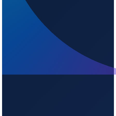
Wird geladen...
44.18333
,
-83.55000
Kanaltiefe
:
4.9
m
Los Angeles
→
Shanghai