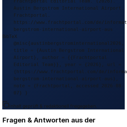
Frachtportal Editorial Team. (2026).
Austin Bergstrom International Airport.
Frachtportal.
https://www.frachtportal.com/de/informat
bergstrom-international-airport-aus
BibTeX
@misc{austinbergstrominternational2026,
title = {Austin Bergstrom International
Airport}, author = {{Frachtportal
Editorial Team}}, year = {2026}, url =
{https://www.frachtportal.com/de/informa
bergstrom-international-airport-aus},
note = {Frachtportal, accessed 2026-08-
07} }
Inhalt geprüft & redaktionell freigegeben.
Fragen & Antworten aus der