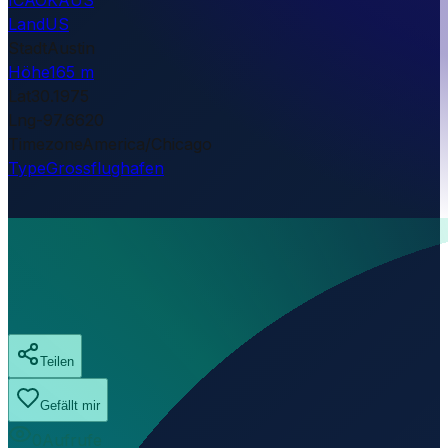
Land
US
Stadt
Austin
Höhe
165 m
Lat
30.1975
Lng
-97.6620
Timezone
America/Chicago
Type
Grossflughafen
Teilen
Gefällt mir
0
Aufrufe