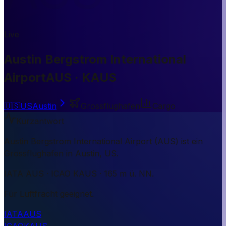
Live
Austin Bergstrom International
Airport
AUS · KAUS
🇺🇸
US
Austin
Grossflughafen
Cargo
Kurzantwort
Austin Bergstrom International Airport (AUS) ist ein
Grossflughafen in Austin, US.
IATA AUS · ICAO KAUS · 165 m ü. NN.
Für Luftfracht geeignet.
IATA
AUS
ICAO
KAUS