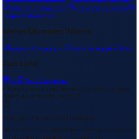
Versicherung berechnen
Lademeter berechnen
Taxgewicht berechnen
Weiterführendes Wissen
Luftfracht Grundlagen
AWB – Air Waybill
IATA
Zum Land
US
Zoll & Abfertigung
Weiterführende Links
1 Bereiche/Sections • 8 Links
▾
Zuletzt aktualisiert
:
20. Juni 2026
Inhalt geprüft & redaktionell freigegeben
Die auf dieser Seite dargestellten Informationen basieren
auf öffentlich zugänglichen Transport- und