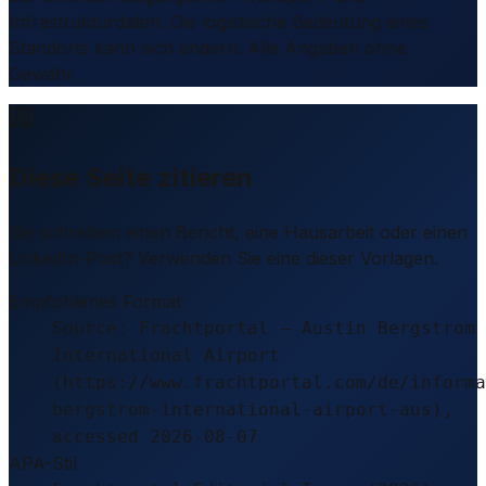
Infrastrukturdaten. Die logistische Bedeutung eines
Standorts kann sich ändern. Alle Angaben ohne
Gewähr.
Diese Seite zitieren
Sie schreiben einen Bericht, eine Hausarbeit oder einen
LinkedIn-Post? Verwenden Sie eine dieser Vorlagen.
Empfohlenes Format
Source: Frachtportal – Austin Bergstrom
International Airport
(https://www.frachtportal.com/de/informa
bergstrom-international-airport-aus),
accessed 2026-08-07
APA-Stil