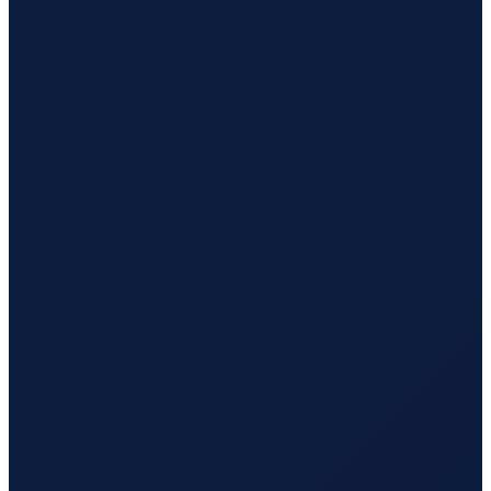
Los Angeles
→
Busan