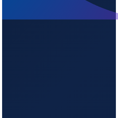
Auf welcher Höhe liegt Austin Bergstrom International
Airport?
▼
Wird geladen...
30.19753
,
-97.66201
165
m ü. NN
Los Angeles
→
Shanghai