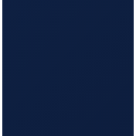
Los Angeles
→
Tokyo