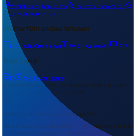
Versicherung berechnen
Lademeter berechnen
Taxgewicht berechnen
Weiterführendes Wissen
Luftfracht Grundlagen
AWB – Air Waybill
IATA
Zum Land
LV
Zoll & Abfertigung
Weiterführende Links
1 Bereiche/Sections • 8 Links
▾
Zuletzt aktualisiert
:
31. Januar 2026
Inhalt geprüft & redaktionell freigegeben
Die auf dieser Seite dargestellten Informationen basieren
auf öffentlich zugänglichen Transport- und