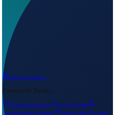
Wo liegt Eleja Airstrip?
▼
Wird geladen...
56.47609
,
23.69951
Alle News ansehen
Passende Tools
Transitzeit berechnen
HS-Code finden
Transportkosten schätzen
Partner finden (Connect)