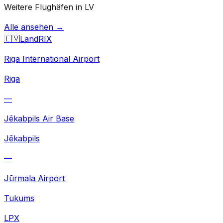
Weitere Flughäfen in LV
Alle ansehen →
🇱🇻
Land
RIX
Riga International Airport
Riga
—
Jēkabpils Air Base
Jēkabpils
—
Jūrmala Airport
Tukums
LPX