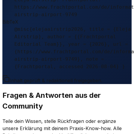
https://www.frachtportal.com/de/informat
airstrip-airport-9749
BibTeX
@misc{elejaairstrip2026, title = {Eleja
Airstrip}, author = {{Frachtportal
Editorial Team}}, year = {2026}, url =
{https://www.frachtportal.com/de/informa
airstrip-airport-9749}, note =
{Frachtportal, accessed 2026-08-04} }
Inhalt geprüft & redaktionell freigegeben.
Fragen & Antworten aus der
Community
Teile dein Wissen, stelle Rückfragen oder ergänze
unsere Erklärung mit deinem Praxis-Know-how. Alle