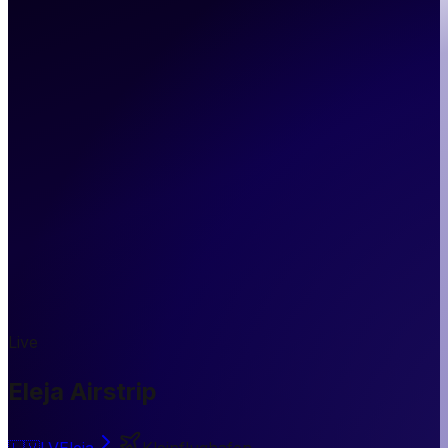
Live
Eleja Airstrip
🇱🇻
LV
Eleja
Kleinflughafen