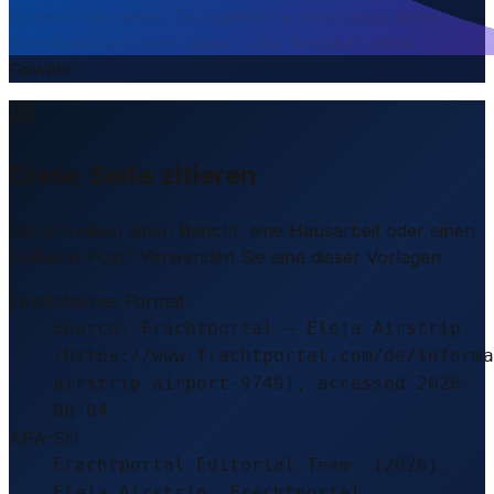
Infrastrukturdaten. Die logistische Bedeutung eines
Standorts kann sich ändern. Alle Angaben ohne
Gewähr.
Diese Seite zitieren
Sie schreiben einen Bericht, eine Hausarbeit oder einen
LinkedIn-Post? Verwenden Sie eine dieser Vorlagen.
Empfohlenes Format
Source: Frachtportal – Eleja Airstrip
(https://www.frachtportal.com/de/informa
airstrip-airport-9749), accessed 2026-
08-04
APA-Stil
Frachtportal Editorial Team. (2026).
Eleja Airstrip. Frachtportal.