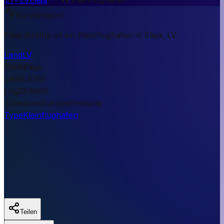
Kurzantwort
Eleja Airstrip ist ein Kleinflughafen in Eleja, LV.
Land
LV
Stadt
Eleja
Lat
56.4761
Lng
23.6995
Timezone
Europe/Helsinki
Type
Kleinflughafen
Teilen