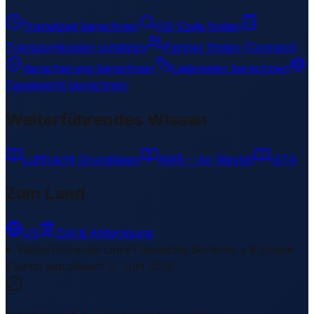
Transitzeit berechnen
HS-Code finden
Transportkosten schätzen
Partner finden (Connect)
Versicherung berechnen
Lademeter berechnen
Taxgewicht berechnen
Weiterführendes Wissen
Luftfracht Grundlagen
AWB – Air Waybill
IATA
Zum Land
US
Zoll & Abfertigung
Weiterführende Links
1 Bereiche/Sections • 8 Links
▾
Zuletzt aktualisiert
:
5. Juni 2026