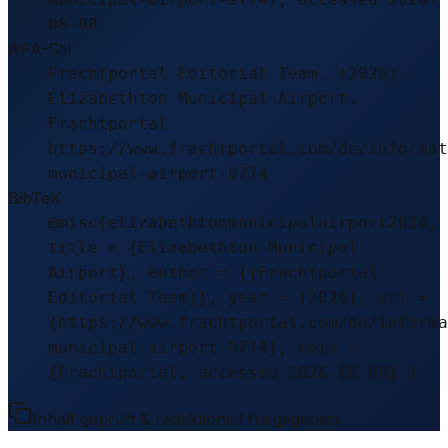
08-08
APA-Stil
Frachtportal Editorial Team. (2026).
Elizabethton Municipal Airport.
Frachtportal.
https://www.frachtportal.com/de/informat
municipal-airport-9774
BibTeX
@misc{elizabethtonmunicipalairport2026,
title = {Elizabethton Municipal
Airport}, author = {{Frachtportal
Editorial Team}}, year = {2026}, url =
{https://www.frachtportal.com/de/informa
municipal-airport-9774}, note =
{Frachtportal, accessed 2026-08-08} }
Inhalt geprüft & redaktionell freigegeben.