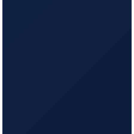
Los Angeles
→
Busan