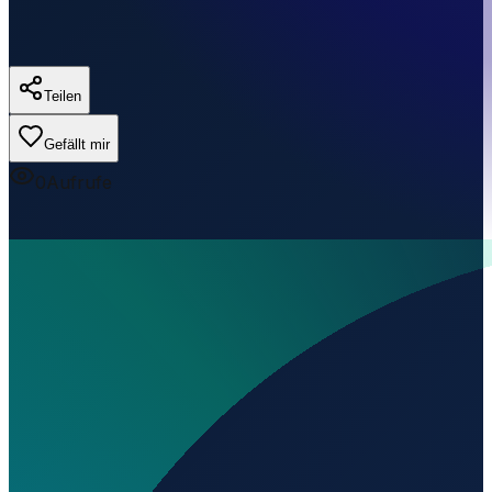
Teilen
Gefällt mir
0
Aufrufe