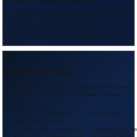
Inhalt geprüft & redaktionell freigegeben
Die auf dieser Seite dargestellten Informationen basieren
auf öffentlich zugänglichen Transport- und
Infrastrukturdaten. Die logistische Bedeutung eines
Standorts kann sich ändern. Alle Angaben ohne
Gewähr.
Diese Seite zitieren
Sie schreiben einen Bericht, eine Hausarbeit oder einen
LinkedIn-Post? Verwenden Sie eine dieser Vorlagen.
Empfohlenes Format
Source: Frachtportal – Elizabethton
Municipal Airport
(https://www.frachtportal.com/de/informa
municipal-airport-9774), accessed 2026-