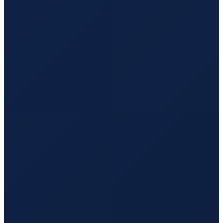
Los Angeles
→
Hong Kong