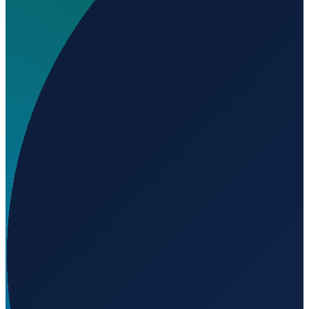
Wo liegt Elizabethton Municipal Airport?
▼
Auf welcher Höhe liegt Elizabethton Municipal
Airport?
▼
Wird geladen...
36.37120
,
-82.17330
486
m ü. NN
Los Angeles
→
Shanghai