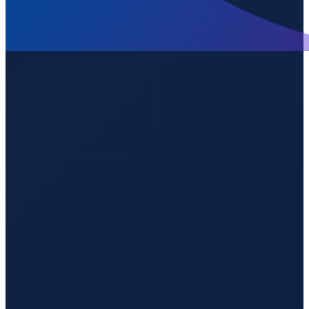
Los Angeles
→
Guangzhou