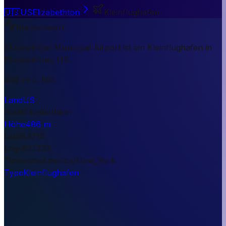
🇺🇸
US
Elizabethton
Kleinflughafen
Kurzantwort
Elizabethton Municipal Airport ist ein Kleinflughafen in
Elizabethton, US.
486 m ü. NN.
Land
US
Stadt
Elizabethton
Höhe
486 m
Lat
36.3712
Lng
-82.1733
Timezone
America/New_York
Type
Kleinflughafen