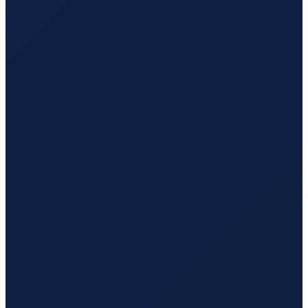
Los Angeles
→
Tokyo