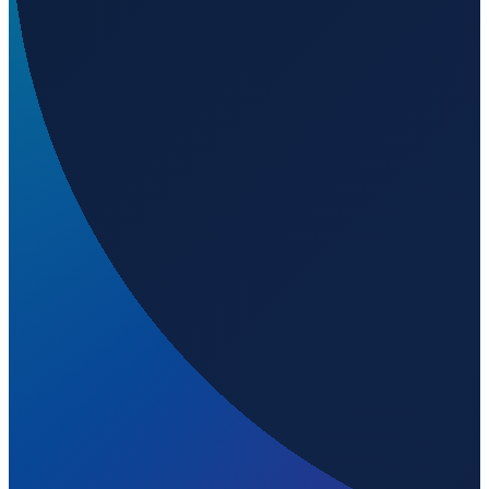
Los Angeles
→
Shenzhen