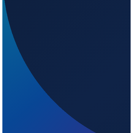
Los Angeles
→
Shenzhen