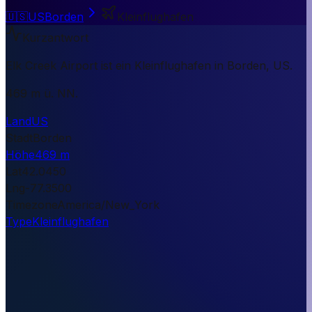
🇺🇸
US
Borden
Kleinflughafen
Kurzantwort
Elk Creek Airport ist ein Kleinflughafen in Borden, US.
469 m ü. NN.
Land
US
Stadt
Borden
Höhe
469 m
Lat
42.0450
Lng
-77.3500
Timezone
America/New_York
Type
Kleinflughafen