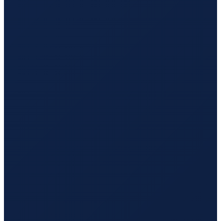
Los Angeles
→
Hong Kong