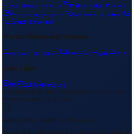
Transportkosten schätzen
Partner finden (Connect)
Versicherung berechnen
Lademeter berechnen
Taxgewicht berechnen
Weiterführendes Wissen
Luftfracht Grundlagen
AWB – Air Waybill
IATA
Zum Land
US
Zoll & Abfertigung
Weiterführende Links
1 Bereiche/Sections • 8 Links
▾
Zuletzt aktualisiert
:
5. Juni 2026
Inhalt geprüft & redaktionell freigegeben
Die auf dieser Seite dargestellten Informationen basieren