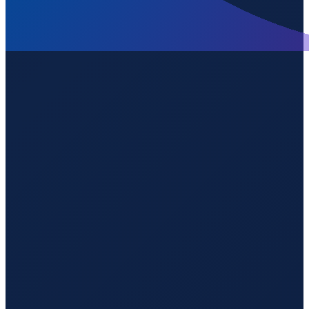
Los Angeles
→
Guangzhou