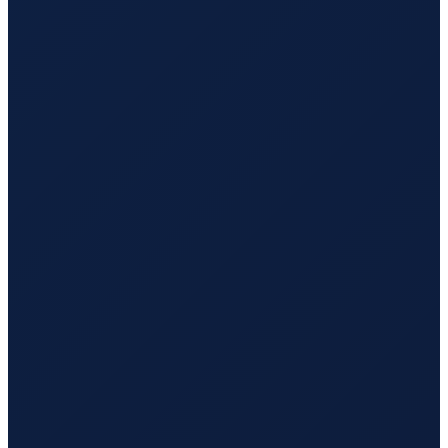
Los Angeles
→
Busan