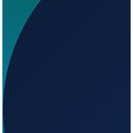
Wo liegt Elk Creek Airport?
▼
Auf welcher Höhe liegt Elk Creek Airport?
▼
Wird geladen...
42.04500
,
-77.35000
469
m ü. NN
Los Angeles
→
Shanghai