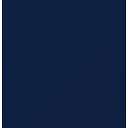
Los Angeles
→
Tokyo