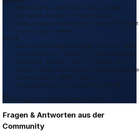
APA-Stil
Frachtportal Editorial Team. (2026).
Elk Creek Airport. Frachtportal.
https://www.frachtportal.com/de/informat
creek-airport-4099
BibTeX
@misc{elkcreekairport2026, title = {Elk
Creek Airport}, author = {{Frachtportal
Editorial Team}}, year = {2026}, url =
{https://www.frachtportal.com/de/informa
creek-airport-4099}, note =
{Frachtportal, accessed 2026-08-06} }
Inhalt geprüft & redaktionell freigegeben.
Fragen & Antworten aus der
Community