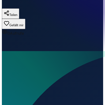
Teilen
Gefällt mir
0
Aufrufe