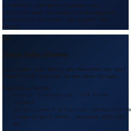
auf öffentlich zugänglichen Transport- und
Infrastrukturdaten. Die logistische Bedeutung eines
Standorts kann sich ändern. Alle Angaben ohne
Gewähr.
Diese Seite zitieren
Sie schreiben einen Bericht, eine Hausarbeit oder einen
LinkedIn-Post? Verwenden Sie eine dieser Vorlagen.
Empfohlenes Format
Source: Frachtportal – Elk Creek
Airport
(https://www.frachtportal.com/de/informa
creek-airport-4099), accessed 2026-08-
06