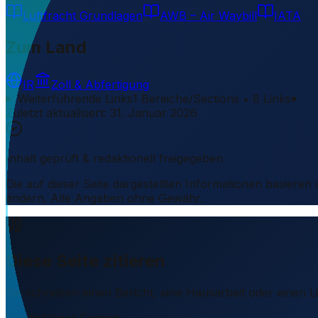
Luftfracht Grundlagen
AWB – Air Waybill
IATA
Zum Land
IR
Zoll & Abfertigung
Weiterführende Links
1 Bereiche/Sections • 8 Links
▾
Zuletzt aktualisiert
:
31. Januar 2026
Inhalt geprüft & redaktionell freigegeben
Die auf dieser Seite dargestellten Informationen basieren
ändern. Alle Angaben ohne Gewähr.
Diese Seite zitieren
Sie schreiben einen Bericht, eine Hausarbeit oder einen 
Empfohlenes Format