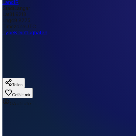
Land
IR
Stadt
Langar
Lat
31.9218
Lng
48.8775
Timezone
UTC
Type
Kleinflughafen
Teilen
Gefällt mir
0
Aufrufe