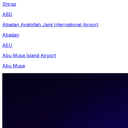
Shiraz
ABD
Abadan Ayatollah Jami International Airport
Abadan
AEU
Abu Musa Island Airport
Abu Musa