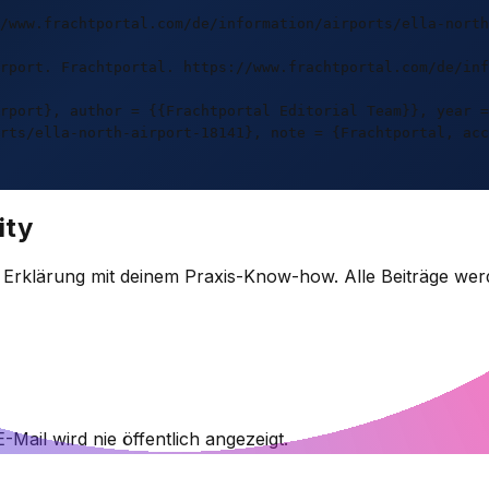
/www.frachtportal.com/de/information/airports/ella-north
rport. Frachtportal. https://www.frachtportal.com/de/inf
rport}, author = {{Frachtportal Editorial Team}}, year =
rts/ella-north-airport-18141}, note = {Frachtportal, acc
ity
e Erklärung mit deinem Praxis-Know-how. Alle Beiträge wer
-Mail wird nie öffentlich angezeigt.