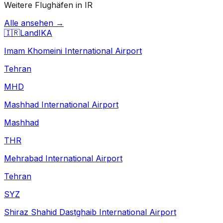
Weitere Flughäfen in IR
Alle ansehen →
🇮🇷
Land
IKA
Imam Khomeini International Airport
Tehran
MHD
Mashhad International Airport
Mashhad
THR
Mehrabad International Airport
Tehran
SYZ
Shiraz Shahid Dastghaib International Airport