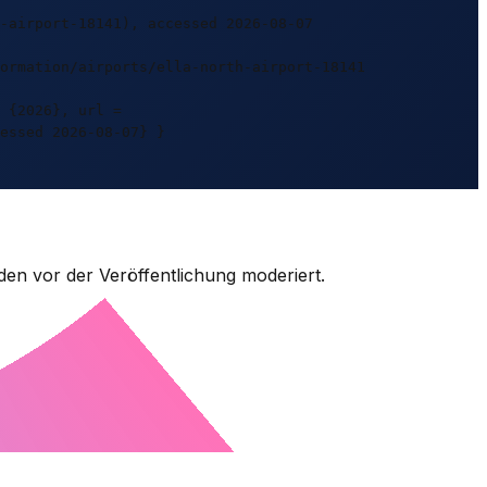
-airport-18141), accessed 2026-08-07
ormation/airports/ella-north-airport-18141
 {2026}, url =
essed 2026-08-07} }
den vor der Veröffentlichung moderiert.