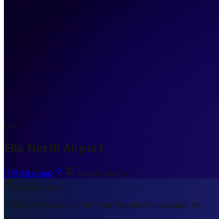
Live
Ella North Airport
🇮🇷
IR
Langar
Kleinflughafen
Kurzantwort
Ella North Airport ist ein Kleinflughafen in Langar, IR.