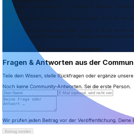
Source: Frachtportal – Ella North Airport (https:/
APA-Stil
Frachtportal Editorial Team. (2026). Ella North Ai
BibTeX
@misc{ellanorthairport2026, title = {Ella North Ai
{https://www.frachtportal.com/de/information/airpo
Inhalt geprüft & redaktionell freigegeben.
Fragen & Antworten aus der Commun
Teile dein Wissen, stelle Rückfragen oder ergänze unser
Noch keine Community-Antworten. Sei die erste Person.
Wir prüfen jeden Beitrag vor der Veröffentlichung. Deine E
Beitrag senden