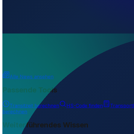
Wo liegt Ella North Airport?
▼
Wird geladen...
31.92181
,
48.87752
Alle News ansehen
Passende Tools
Transitzeit berechnen
HS-Code finden
Transport
berechnen
Weiterführendes Wissen