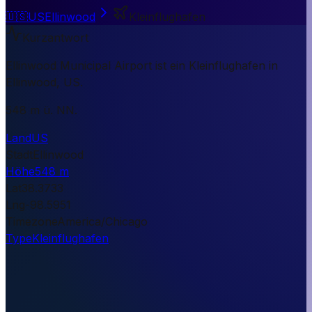
🇺🇸
US
Ellinwood
Kleinflughafen
Kurzantwort
Ellinwood Municipal Airport ist ein Kleinflughafen in
Ellinwood, US.
548 m ü. NN.
Land
US
Stadt
Ellinwood
Höhe
548 m
Lat
38.3733
Lng
-98.5951
Timezone
America/Chicago
Type
Kleinflughafen