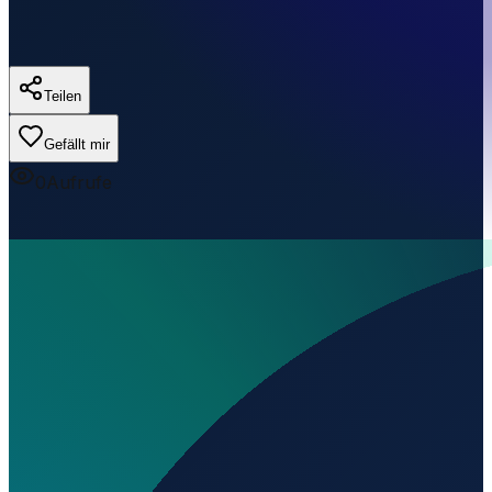
Teilen
Gefällt mir
0
Aufrufe