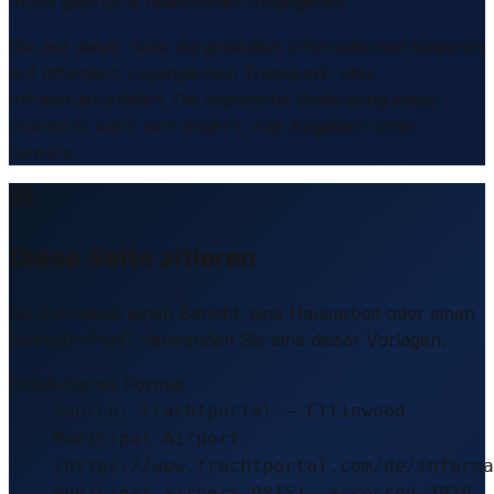
Inhalt geprüft & redaktionell freigegeben
Die auf dieser Seite dargestellten Informationen basieren
auf öffentlich zugänglichen Transport- und
Infrastrukturdaten. Die logistische Bedeutung eines
Standorts kann sich ändern. Alle Angaben ohne
Gewähr.
Diese Seite zitieren
Sie schreiben einen Bericht, eine Hausarbeit oder einen
LinkedIn-Post? Verwenden Sie eine dieser Vorlagen.
Empfohlenes Format
Source: Frachtportal – Ellinwood
Municipal Airport
(https://www.frachtportal.com/de/informa
municipal-airport-9815), accessed 2026-