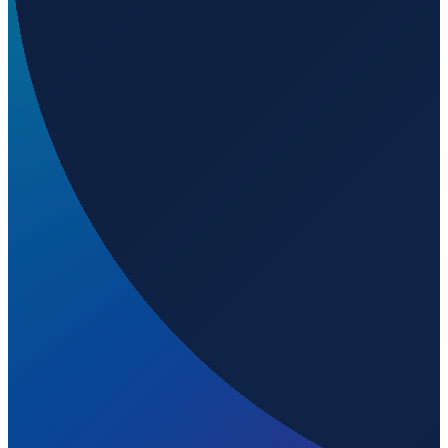
Los Angeles
→
Shenzhen