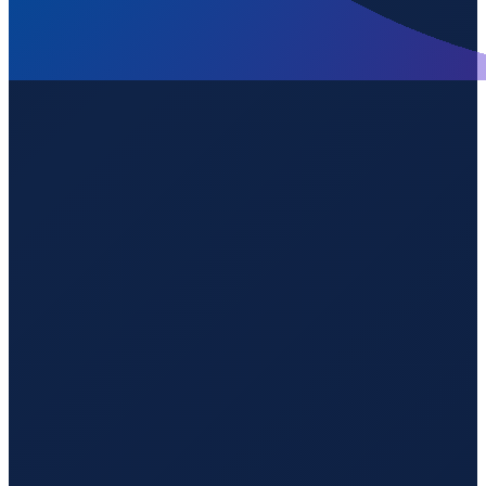
Los Angeles
→
Guangzhou