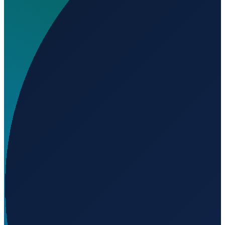
Wo liegt Ellinwood Municipal Airport?
▼
Auf welcher Höhe liegt Ellinwood Municipal Airport?
▼
Wird geladen...
38.37330
,
-98.59510
548
m ü. NN
Los Angeles
→
Shanghai