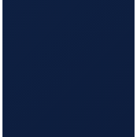
Los Angeles
→
Busan