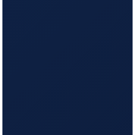
Los Angeles
→
Tokyo