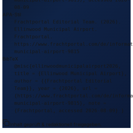
08-09
APA-Stil
Frachtportal Editorial Team. (2026).
Ellinwood Municipal Airport.
Frachtportal.
https://www.frachtportal.com/de/informat
municipal-airport-9815
BibTeX
@misc{ellinwoodmunicipalairport2026,
title = {Ellinwood Municipal Airport},
author = {{Frachtportal Editorial
Team}}, year = {2026}, url =
{https://www.frachtportal.com/de/informa
municipal-airport-9815}, note =
{Frachtportal, accessed 2026-08-09} }
Inhalt geprüft & redaktionell freigegeben.