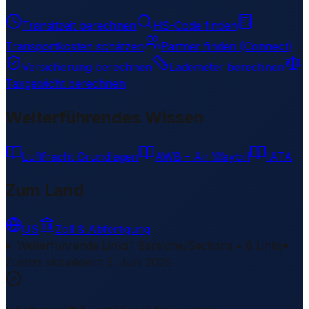
Transitzeit berechnen
HS-Code finden
Transportkosten schätzen
Partner finden (Connect)
Versicherung berechnen
Lademeter berechnen
Taxgewicht berechnen
Weiterführendes Wissen
Luftfracht Grundlagen
AWB – Air Waybill
IATA
Zum Land
US
Zoll & Abfertigung
Weiterführende Links
1 Bereiche/Sections • 8 Links
▾
Zuletzt aktualisiert
:
5. Juni 2026