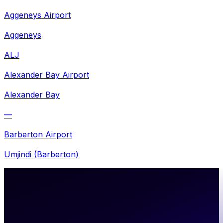
Aggeneys Airport
Aggeneys
ALJ
Alexander Bay Airport
Alexander Bay
—
Barberton Airport
Umjindi (Barberton)