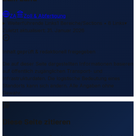
ZA
Zoll & Abfertigung
Weiterführende Links
1 Bereiche/Sections • 8 Links
▾
Zuletzt aktualisiert
:
31. Januar 2026
Inhalt geprüft & redaktionell freigegeben
Die auf dieser Seite dargestellten Informationen basieren
auf öffentlich zugänglichen Transport- und
Infrastrukturdaten. Die logistische Bedeutung eines
Standorts kann sich ändern. Alle Angaben ohne
Gewähr.
Diese Seite zitieren