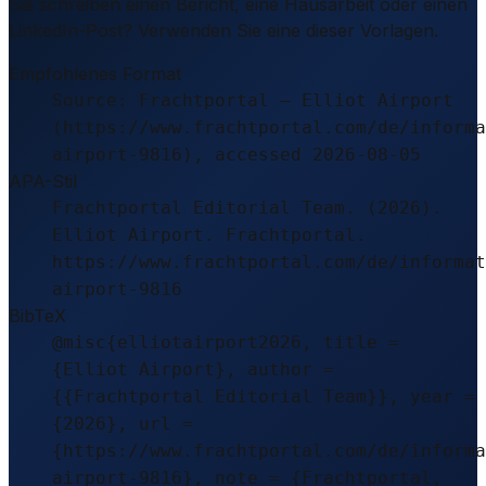
Sie schreiben einen Bericht, eine Hausarbeit oder einen
LinkedIn-Post? Verwenden Sie eine dieser Vorlagen.
Empfohlenes Format
Source: Frachtportal – Elliot Airport
(https://www.frachtportal.com/de/informa
airport-9816), accessed 2026-08-05
APA-Stil
Frachtportal Editorial Team. (2026).
Elliot Airport. Frachtportal.
https://www.frachtportal.com/de/informat
airport-9816
BibTeX
@misc{elliotairport2026, title =
{Elliot Airport}, author =
{{Frachtportal Editorial Team}}, year =
{2026}, url =
{https://www.frachtportal.com/de/informa
airport-9816}, note = {Frachtportal,