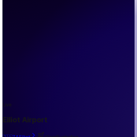
Live
Elliot Airport
🇿🇦
ZA
Elliot
Kleinflughafen