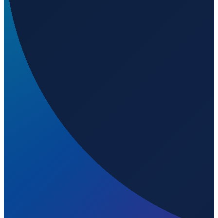
Durban
→
Shanghai