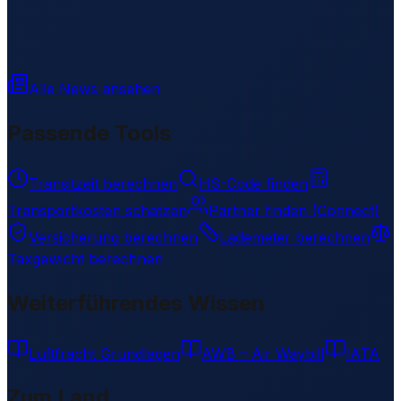
Alle News ansehen
Passende Tools
Transitzeit berechnen
HS-Code finden
Transportkosten schätzen
Partner finden (Connect)
Versicherung berechnen
Lademeter berechnen
Taxgewicht berechnen
Weiterführendes Wissen
Luftfracht Grundlagen
AWB – Air Waybill
IATA
Zum Land