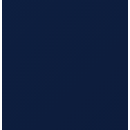
Durban
→
Busan