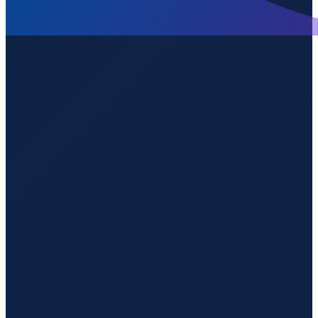
Durban
→
Shenzhen