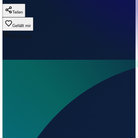
Teilen
Gefällt mir
0
Aufrufe