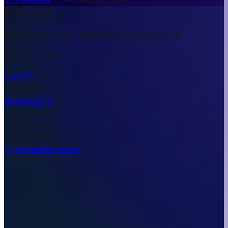
Kurzantwort
Elliot Airport ist ein Kleinflughafen in Elliot, ZA.
1533 m ü. NN.
Land
ZA
Stadt
Elliot
Höhe
1533 m
Lat
-31.3069
Lng
27.8495
Timezone
UTC
Type
Kleinflughafen