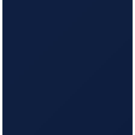
Durban
→
Tokyo