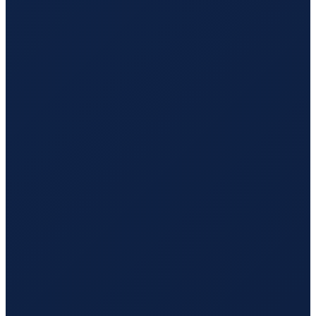
Durban
→
Guangzhou