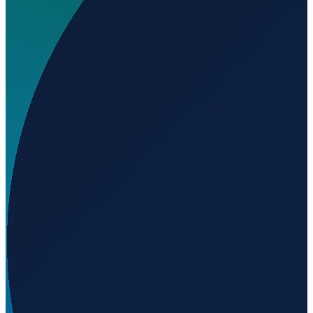
Wo liegt Elliot Airport?
▼
Auf welcher Höhe liegt Elliot Airport?
▼
Wird geladen...
-31.30690
,
27.84950
1533
m ü. NN