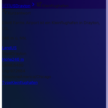
🇺🇸
US
Drayton
Kleinflughafen
Kurzantwort
Elliott Farms Airport ist ein Kleinflughafen in Drayton,
US.
246 m ü. NN.
Land
US
Stadt
Drayton
Höhe
246 m
Lat
48.6480
Lng
-97.2684
Timezone
America/Chicago
Type
Kleinflughafen