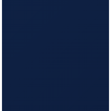
Los Angeles
→
Tokyo