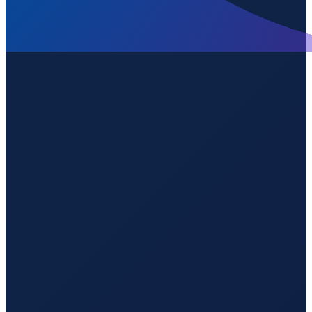
Los Angeles
→
Guangzhou