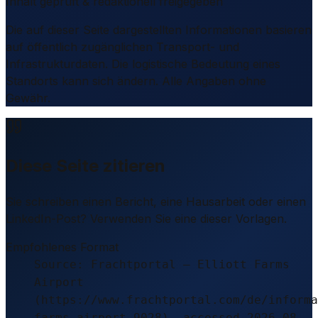
Inhalt geprüft & redaktionell freigegeben
Die auf dieser Seite dargestellten Informationen basieren
auf öffentlich zugänglichen Transport- und
Infrastrukturdaten. Die logistische Bedeutung eines
Standorts kann sich ändern. Alle Angaben ohne
Gewähr.
Diese Seite zitieren
Sie schreiben einen Bericht, eine Hausarbeit oder einen
LinkedIn-Post? Verwenden Sie eine dieser Vorlagen.
Empfohlenes Format
Source: Frachtportal – Elliott Farms
Airport
(https://www.frachtportal.com/de/informa
farms-airport-9028), accessed 2026-08-