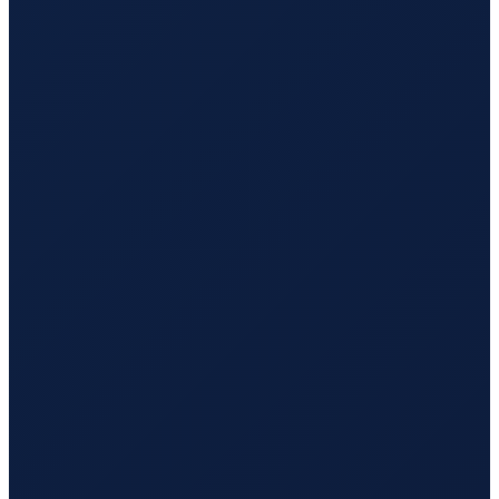
Los Angeles
→
Busan