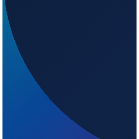
Los Angeles
→
Shenzhen