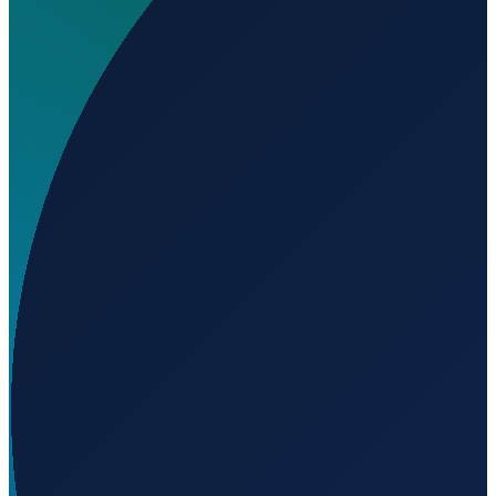
Wo liegt Elliott Farms Airport?
▼
Auf welcher Höhe liegt Elliott Farms Airport?
▼
Wird geladen...
48.64800
,
-97.26840
246
m ü. NN
Los Angeles
→
Shanghai