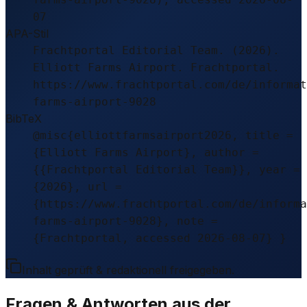
07
APA-Stil
Frachtportal Editorial Team. (2026).
Elliott Farms Airport. Frachtportal.
https://www.frachtportal.com/de/informat
farms-airport-9028
BibTeX
@misc{elliottfarmsairport2026, title =
{Elliott Farms Airport}, author =
{{Frachtportal Editorial Team}}, year =
{2026}, url =
{https://www.frachtportal.com/de/informa
farms-airport-9028}, note =
{Frachtportal, accessed 2026-08-07} }
Inhalt geprüft & redaktionell freigegeben.
Fragen & Antworten aus der