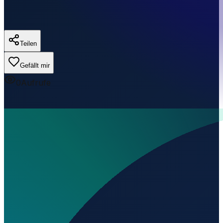
Teilen
Gefällt mir
0
Aufrufe