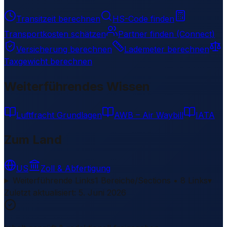
Transitzeit berechnen
HS-Code finden
Transportkosten schätzen
Partner finden (Connect)
Versicherung berechnen
Lademeter berechnen
Taxgewicht berechnen
Weiterführendes Wissen
Luftfracht Grundlagen
AWB – Air Waybill
IATA
Zum Land
US
Zoll & Abfertigung
Weiterführende Links
1 Bereiche/Sections • 8 Links
▾
Zuletzt aktualisiert
:
5. Juni 2026