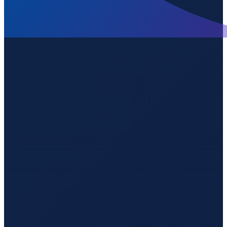
Los Angeles
→
Guangzhou