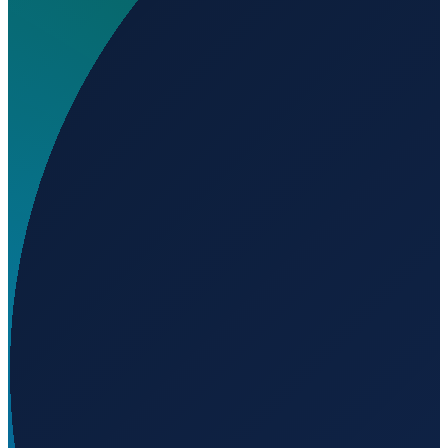
Wo liegt Ells Field Willits Municipal Airport?
▼
Auf welcher Höhe liegt Ells Field Willits Municipal
Airport?
▼
Wird geladen...
39.45132
,
-123.37236
629
m ü. NN
Los Angeles
→
Shanghai