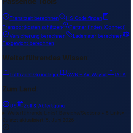
Passende Tools
Transitzeit berechnen
HS-Code finden
Transportkosten schätzen
Partner finden (Connect)
Versicherung berechnen
Lademeter berechnen
Taxgewicht berechnen
Weiterführendes Wissen
Luftfracht Grundlagen
AWB – Air Waybill
IATA
Zum Land
US
Zoll & Abfertigung
Weiterführende Links
1 Bereiche/Sections • 8 Links
▾
Zuletzt aktualisiert
:
5. Juni 2026