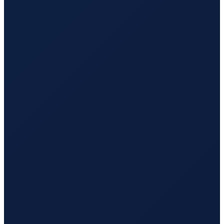
Los Angeles
→
Busan