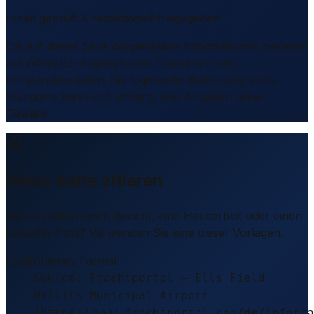
Inhalt geprüft & redaktionell freigegeben
Die auf dieser Seite dargestellten Informationen basieren
auf öffentlich zugänglichen Transport- und
Infrastrukturdaten. Die logistische Bedeutung eines
Standorts kann sich ändern. Alle Angaben ohne
Gewähr.
Diese Seite zitieren
Sie schreiben einen Bericht, eine Hausarbeit oder einen
LinkedIn-Post? Verwenden Sie eine dieser Vorlagen.
Empfohlenes Format
Source: Frachtportal – Ells Field
Willits Municipal Airport
(https://www.frachtportal.com/de/informa