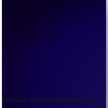
Live
Ells Field Willits Municipal Airport