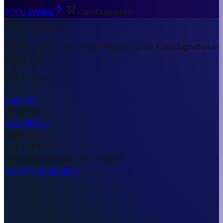
🇺🇸
US
Willits
Kleinflughafen
Kurzantwort
Ells Field Willits Municipal Airport ist ein Kleinflughafen in
Willits, US.
629 m ü. NN.
Land
US
Stadt
Willits
Höhe
629 m
Lat
39.4513
Lng
-123.3724
Timezone
America/Los_Angeles
Type
Kleinflughafen