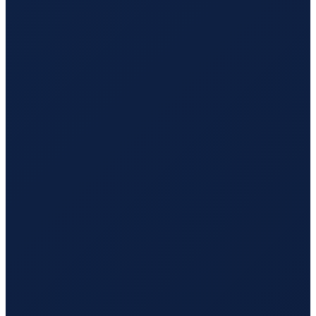
Los Angeles
→
Tokyo