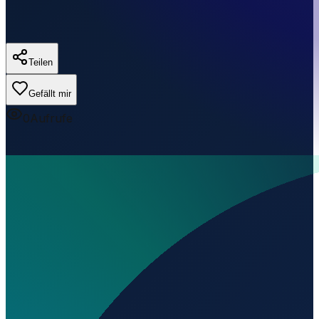
Teilen
Gefällt mir
0
Aufrufe