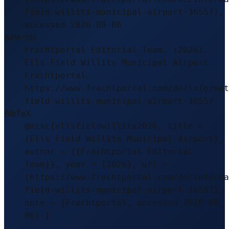
field-willits-municipal-airport-36557),
accessed 2026-08-06
APA-Stil
Frachtportal Editorial Team. (2026).
Ells Field Willits Municipal Airport.
Frachtportal.
https://www.frachtportal.com/de/informat
field-willits-municipal-airport-36557
BibTeX
@misc{ellsfieldwillits2026, title =
{Ells Field Willits Municipal Airport},
author = {{Frachtportal Editorial
Team}}, year = {2026}, url =
{https://www.frachtportal.com/de/informa
field-willits-municipal-airport-36557},
note = {Frachtportal, accessed 2026-08-
06} }