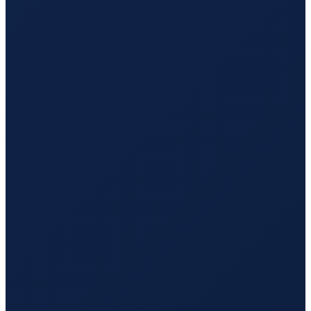
Los Angeles
→
Hong Kong