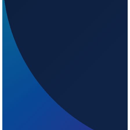
Los Angeles
→
Shenzhen