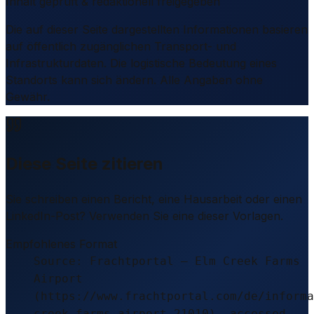
Inhalt geprüft & redaktionell freigegeben
Die auf dieser Seite dargestellten Informationen basieren
auf öffentlich zugänglichen Transport- und
Infrastrukturdaten. Die logistische Bedeutung eines
Standorts kann sich ändern. Alle Angaben ohne
Gewähr.
Diese Seite zitieren
Sie schreiben einen Bericht, eine Hausarbeit oder einen
LinkedIn-Post? Verwenden Sie eine dieser Vorlagen.
Empfohlenes Format
Source: Frachtportal – Elm Creek Farms
Airport
(https://www.frachtportal.com/de/informa
creek-farms-airport-21010), accessed