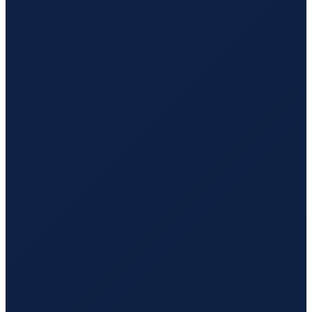
Los Angeles
→
Hong Kong