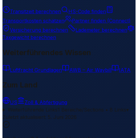
Transitzeit berechnen
HS-Code finden
Transportkosten schätzen
Partner finden (Connect)
Versicherung berechnen
Lademeter berechnen
Taxgewicht berechnen
Weiterführendes Wissen
Luftfracht Grundlagen
AWB – Air Waybill
IATA
Zum Land
US
Zoll & Abfertigung
Weiterführende Links
1 Bereiche/Sections • 8 Links
▾
Zuletzt aktualisiert
:
5. Juni 2026