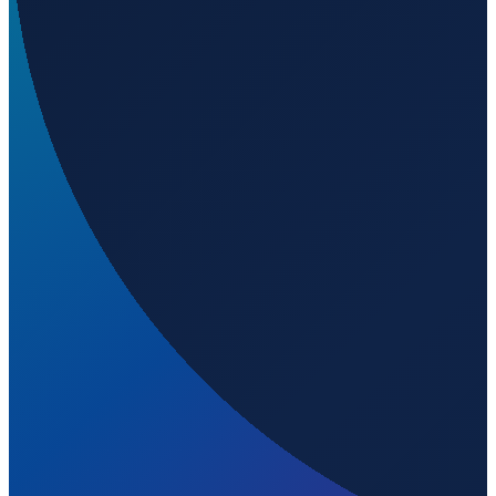
Los Angeles
→
Shenzhen