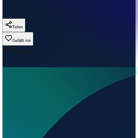
Teilen
Gefällt mir
0
Aufrufe