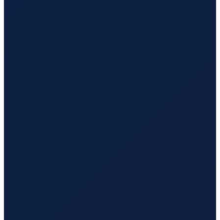
Los Angeles
→
Tokyo