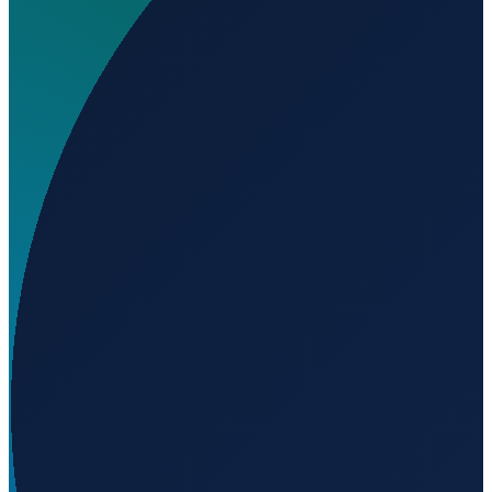
Wo liegt Elm Creek Farms Airport?
▼
Auf welcher Höhe liegt Elm Creek Farms Airport?
▼
Wird geladen...
37.41099
,
-98.64931
488
m ü. NN
Los Angeles
→
Shanghai