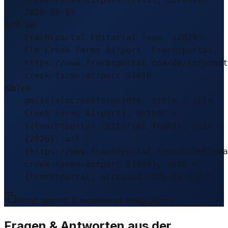
2026-08-07
APA-Stil
Frachtportal Editorial Team. (2026).
Elm Creek Farms Airport. Frachtportal.
https://www.frachtportal.com/de/informat
creek-farms-airport-21010
BibTeX
@misc{elmcreekfarms2026, title = {Elm
Creek Farms Airport}, author =
{{Frachtportal Editorial Team}}, year =
{2026}, url =
{https://www.frachtportal.com/de/informa
creek-farms-airport-21010}, note =
{Frachtportal, accessed 2026-08-07} }
Inhalt geprüft & redaktionell freigegeben.
Fragen & Antworten aus der