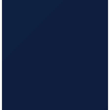
Los Angeles
→
Busan