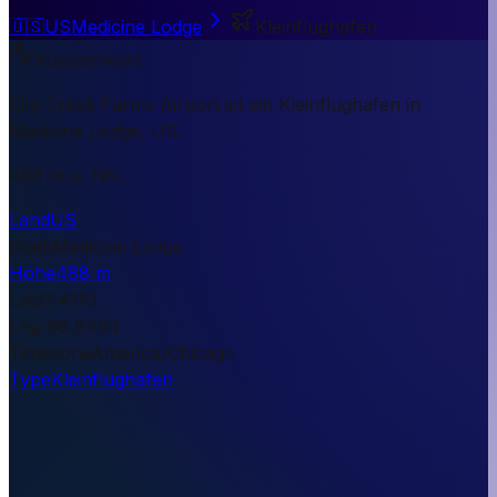
🇺🇸
US
Medicine Lodge
Kleinflughafen
Kurzantwort
Elm Creek Farms Airport ist ein Kleinflughafen in
Medicine Lodge, US.
488 m ü. NN.
Land
US
Stadt
Medicine Lodge
Höhe
488 m
Lat
37.4110
Lng
-98.6493
Timezone
America/Chicago
Type
Kleinflughafen