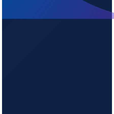
Los Angeles
→
Guangzhou