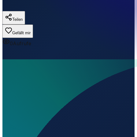
Teilen
Gefällt mir
0
Aufrufe