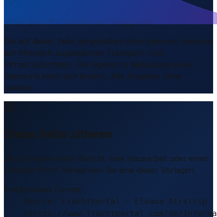
Inhalt geprüft & redaktionell freigegeben
Die auf dieser Seite dargestellten Informationen basieren
auf öffentlich zugänglichen Transport- und
Infrastrukturdaten. Die logistische Bedeutung eines
Standorts kann sich ändern. Alle Angaben ohne
Gewähr.
Diese Seite zitieren
Sie schreiben einen Bericht, eine Hausarbeit oder einen
LinkedIn-Post? Verwenden Sie eine dieser Vorlagen.
Empfohlenes Format
Source: Frachtportal – Eloaua Airstrip
(https://www.frachtportal.com/de/informa