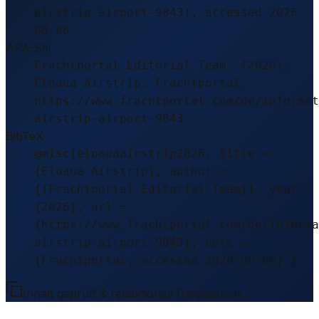
airstrip-airport-9843), accessed 2026-
08-06
APA-Stil
Frachtportal Editorial Team. (2026).
Eloaua Airstrip. Frachtportal.
https://www.frachtportal.com/de/informat
airstrip-airport-9843
BibTeX
@misc{eloauaairstrip2026, title =
{Eloaua Airstrip}, author =
{{Frachtportal Editorial Team}}, year =
{2026}, url =
{https://www.frachtportal.com/de/informa
airstrip-airport-9843}, note =
{Frachtportal, accessed 2026-08-06} }
Inhalt geprüft & redaktionell freigegeben.