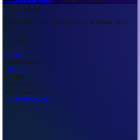
Kurzantwort
Eloaua Airstrip ist ein Kleinflughafen in Eloaua Island,
PG.
8 m ü. NN.
Land
PG
Stadt
Eloaua Island
Höhe
8 m
Lat
-1.5601
Lng
149.6318
Timezone
Asia/Tokyo
Type
Kleinflughafen