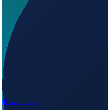
Wo liegt Eloaua Airstrip?
▼
Auf welcher Höhe liegt Eloaua Airstrip?
▼
Wird geladen...
-1.56010
,
149.63180
8
m ü. NN
Alle News ansehen