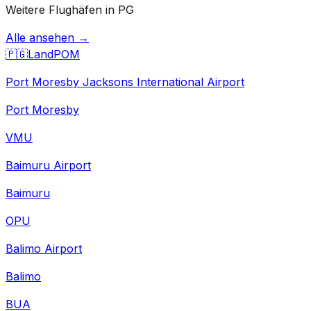
Weitere Flughäfen in PG
Alle ansehen →
🇵🇬
Land
POM
Port Moresby Jacksons International Airport
Port Moresby
VMU
Baimuru Airport
Baimuru
OPU
Balimo Airport
Balimo
BUA