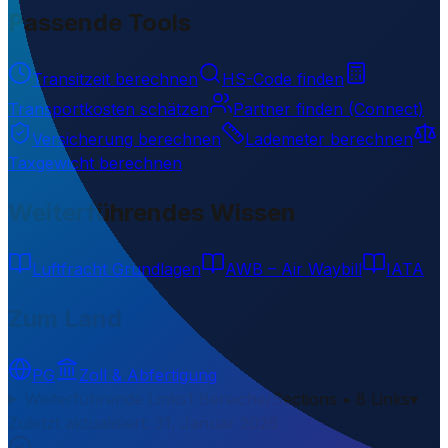
Passende Tools
Transitzeit berechnen
HS-Code finden
Transportkosten schätzen
Partner finden (Connect)
Versicherung berechnen
Lademeter berechnen
Taxgewicht berechnen
Weiterführendes Wissen
Luftfracht Grundlagen
AWB – Air Waybill
IATA
Zum Land
PG
Zoll & Abfertigung
Weiterführende Links
1 Bereiche/Sections • 8 Links
▾
Zuletzt aktualisiert
:
31. Januar 2026