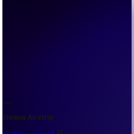
Live
Eloaua Airstrip
🇵🇬
PG
Eloaua Island
Kleinflughafen