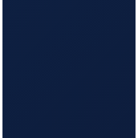
Milan
→
Busan