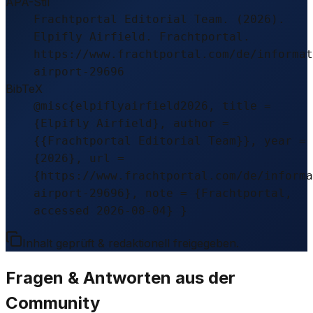
APA-Stil
Frachtportal Editorial Team. (2026).
Elpifly Airfield. Frachtportal.
https://www.frachtportal.com/de/informat
airport-29696
BibTeX
@misc{elpiflyairfield2026, title =
{Elpifly Airfield}, author =
{{Frachtportal Editorial Team}}, year =
{2026}, url =
{https://www.frachtportal.com/de/informa
airport-29696}, note = {Frachtportal,
accessed 2026-08-04} }
Inhalt geprüft & redaktionell freigegeben.
Fragen & Antworten aus der
Community