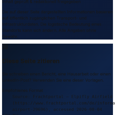
Inhalt geprüft & redaktionell freigegeben
Die auf dieser Seite dargestellten Informationen basieren
auf öffentlich zugänglichen Transport- und
Infrastrukturdaten. Die logistische Bedeutung eines
Standorts kann sich ändern. Alle Angaben ohne
Gewähr.
Diese Seite zitieren
Sie schreiben einen Bericht, eine Hausarbeit oder einen
LinkedIn-Post? Verwenden Sie eine dieser Vorlagen.
Empfohlenes Format
Source: Frachtportal – Elpifly Airfield
(https://www.frachtportal.com/de/informa
airport-29696), accessed 2026-08-04