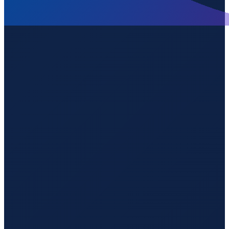
Milan
→
Guangzhou