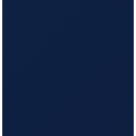
Milan
→
Tokyo