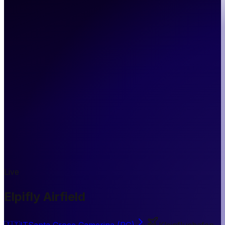
Live
Elpifly Airfield
🇮🇹
IT
Santa Croce Camerina (RG)
Kleinflughafen