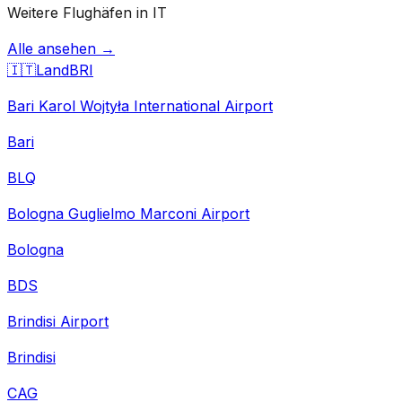
Weitere Flughäfen in IT
Alle ansehen →
🇮🇹
Land
BRI
Bari Karol Wojtyła International Airport
Bari
BLQ
Bologna Guglielmo Marconi Airport
Bologna
BDS
Brindisi Airport
Brindisi
CAG