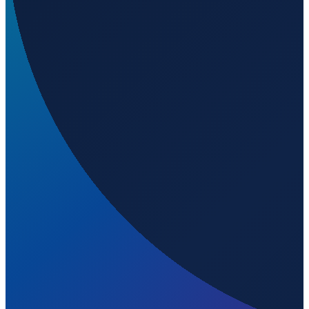
Milan
→
Shenzhen