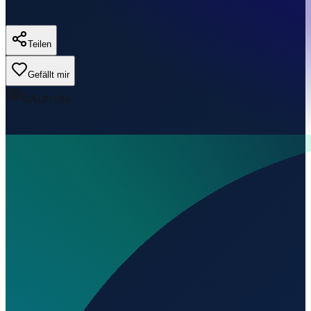
Teilen
Gefällt mir
0
Aufrufe