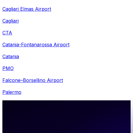
Cagliari Elmas Airport
Cagliari
CTA
Catania-Fontanarossa Airport
Catania
PMO
Falcone–Borsellino Airport
Palermo