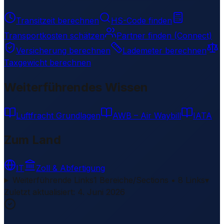
Transitzeit berechnen
HS-Code finden
Transportkosten schätzen
Partner finden (Connect)
Versicherung berechnen
Lademeter berechnen
Taxgewicht berechnen
Weiterführendes Wissen
Luftfracht Grundlagen
AWB – Air Waybill
IATA
Zum Land
IT
Zoll & Abfertigung
Weiterführende Links
1 Bereiche/Sections • 8 Links
▾
Zuletzt aktualisiert
:
4. Juni 2026