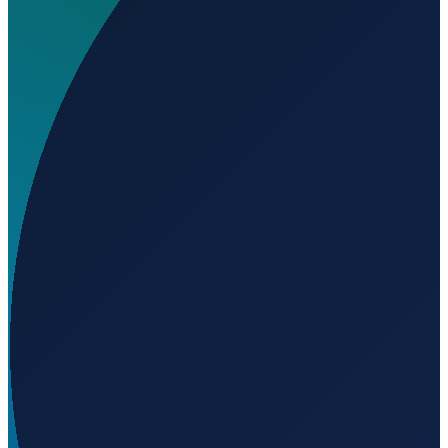
Wo liegt Elpifly Airfield?
▼
Auf welcher Höhe liegt Elpifly Airfield?
▼
Wird geladen...
36.81091
,
14.54477
67
m ü. NN
Milan
→
Shanghai