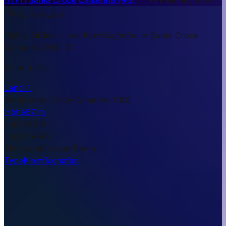
Kurzantwort
Elpifly Airfield ist ein Kleinflughafen in Santa Croce
Camerina (RG), IT.
67 m ü. NN.
Land
IT
Stadt
Santa Croce Camerina (RG)
Höhe
67 m
Lat
36.8109
Lng
14.5448
Timezone
Europe/Berlin
Type
Kleinflughafen