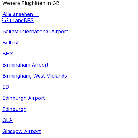
Weitere Flughäfen in GB
Alle ansehen →
🇬🇧
Land
BFS
Belfast International Airport
Belfast
BHX
Birmingham Airport
Birmingham, West Midlands
EDI
Edinburgh Airport
Edinburgh
GLA
Glasgow Airport